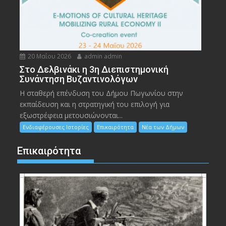
20 Μαΐου 2026
admin admin
Στο Δελβινάκι η 3η Διεπιστημονική
Συνάντηση Βυζαντινολόγων
Η σταθερή επένδυση του Δήμου Πωγωνίου στην
εκπαίδευση και η στρατηγική του επιλογή για
εξωστρέφεια μετουσιώνονται...
Ενδιαφέρουσες Ιστορίες
Επικαιρότητα
Νέα των Δήμων
Επικαιρότητα