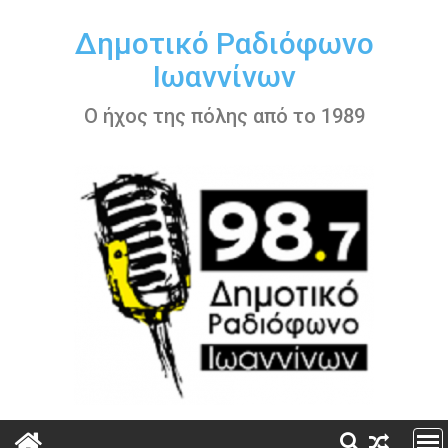
Περάστε
στο
Δημοτικό Ραδιόφωνο
περιεχόμενο
Ιωαννίνων
Ο ήχος της πόλης από το 1989