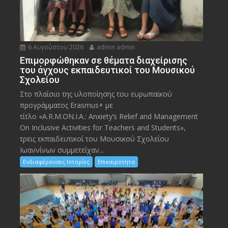
6 Αυγούστου 2026
admin admin
Eπιμορφώθηκαν σε θέματα διαχείρισης
του άγχους εκπαιδευτικοί του Μουσικού
Σχολείου
Στο πλαίσιο της υλοποίησης του ευρωπαϊκού
προγράμματος Erasmus+ με
τίτλο «A.R.M.ON.I.A.: Anxiety’s Relief and Management
On Inclusive Activities for Teachers and Students»,
τρεις εκπαιδευτικοί του Μουσικού Σχολείου
Ιωαννίνων συμμετείχαν...
Ενδιαφέρουσες Ιστορίες
Επικαιρότητα