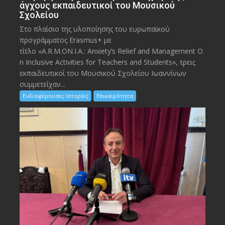
άγχους εκπαιδευτικοί του Μουσικού
Σχολείου
Στο πλαίσιο της υλοποίησης του ευρωπαϊκού
προγράμματος Erasmus+ με
τίτλο «A.R.M.ON.I.A.: Anxiety’s Relief and Management O
n Inclusive Activities for Teachers and Students», τρεις
εκπαιδευτικοί του Μουσικού Σχολείου Ιωαννίνων
συμμετείχαν...
Ενδιαφέρουσες Ιστορίες
Επικαιρότητα