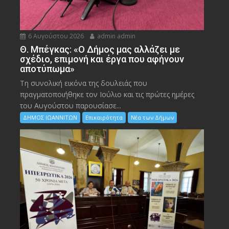
6 Αυγούστου 2026
admin admin
Θ. Μπέγκας: «Ο Δήμος μας αλλάζει με
σχέδιο, επιμονή και έργα που αφήνουν
αποτύπωμα»
Τη συνολική εικόνα της δουλειάς που
πραγματοποιήθηκε τον Ιούλιο και τις πρώτες ημέρες
του Αυγούστου παρουσίασε...
ΔΗΜΟΣ ΙΩΑΝΝΙΤΩΝ
Επικαιρότητα
Νέα των Δήμων