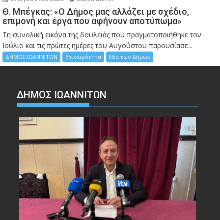
Θ. Μπέγκας: «Ο Δήμος μας αλλάζει με σχέδιο,
επιμονή και έργα που αφήνουν αποτύπωμα»
Τη συνολική εικόνα της δουλειάς που πραγματοποιήθηκε τον
Ιούλιο και τις πρώτες ημέρες του Αυγούστου παρουσίασε...
ΔΗΜΟΣ ΙΩΑΝΝΙΤΩΝ
Επικαιρότητα
Νέα των Δήμων
ΔΗΜΟΣ ΙΩΑΝΝΙΤΩΝ