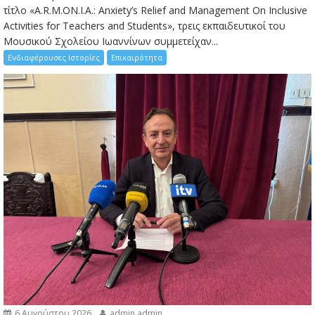
τίτλο «A.R.M.ON.I.A.: Anxiety’s Relief and Management On Inclusive
Activities for Teachers and Students», τρεις εκπαιδευτικοί του
Μουσικού Σχολείου Ιωαννίνων συμμετείχαν...
Ενδιαφέρουσες Ιστορίες
Επικαιρότητα
6 Αυγούστου 2026
admin admin