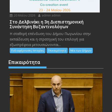
20 Μαΐου 2026
admin admin
Στο Δελβινάκι η 3η Διεπιστημονική
Συνάντηση Βυζαντινολόγων
Η σταθερή επένδυση του Δήμου Πωγωνίου στην
εκπαίδευση και η στρατηγική του επιλογή για
εξωστρέφεια μετουσιώνονται...
Ενδιαφέρουσες Ιστορίες
Επικαιρότητα
Νέα των Δήμων
Επικαιρότητα