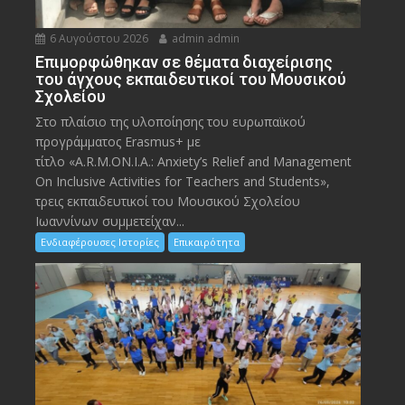
6 Αυγούστου 2026
admin admin
Eπιμορφώθηκαν σε θέματα διαχείρισης
του άγχους εκπαιδευτικοί του Μουσικού
Σχολείου
Στο πλαίσιο της υλοποίησης του ευρωπαϊκού
προγράμματος Erasmus+ με
τίτλο «A.R.M.ON.I.A.: Anxiety’s Relief and Management
On Inclusive Activities for Teachers and Students»,
τρεις εκπαιδευτικοί του Μουσικού Σχολείου
Ιωαννίνων συμμετείχαν...
Ενδιαφέρουσες Ιστορίες
Επικαιρότητα