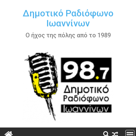
Περάστε
στο
Δημοτικό Ραδιόφωνο
περιεχόμενο
Ιωαννίνων
Ο ήχος της πόλης από το 1989