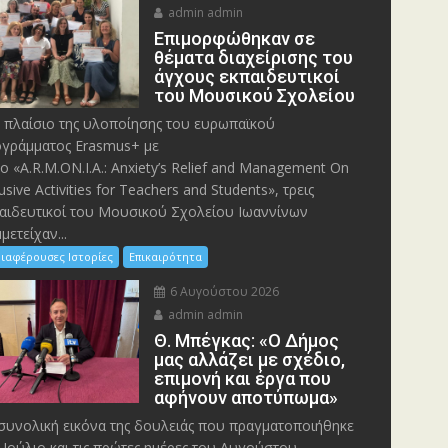
admin admin
Eπιμορφώθηκαν σε
θέματα διαχείρισης του
άγχους εκπαιδευτικοί
του Μουσικού Σχολείου
 πλαίσιο της υλοποίησης του ευρωπαϊκού
γράμματος Erasmus+ με
λο «A.R.M.ON.I.A.: Anxiety’s Relief and Management On
lusive Activities for Teachers and Students», τρεις
αιδευτικοί του Μουσικού Σχολείου Ιωαννίνων
μετείχαν...
ιαφέρουσες Ιστορίες
Επικαιρότητα
6 Αυγούστου 2026
admin admin
Θ. Μπέγκας: «Ο Δήμος
μας αλλάζει με σχέδιο,
επιμονή και έργα που
αφήνουν αποτύπωμα»
συνολική εικόνα της δουλειάς που πραγματοποιήθηκε
 Ιούλιο και τις πρώτες ημέρες του Αυγούστου