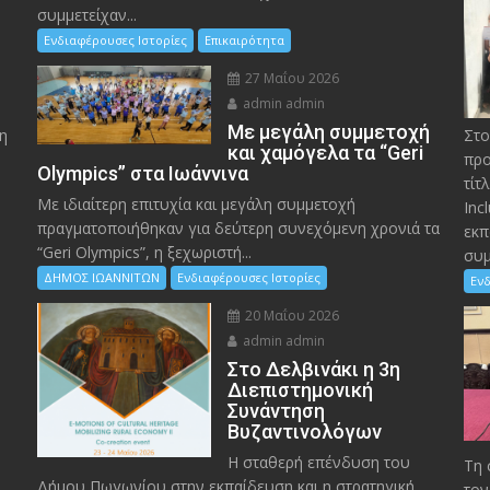
συμμετείχαν...
Ενδιαφέρουσες Ιστορίες
Επικαιρότητα
27 Μαΐου 2026
admin admin
Με μεγάλη συμμετοχή
η
Στο
και χαμόγελα τα “Geri
προ
Olympics” στα Ιωάννινα
τίτ
Με ιδιαίτερη επιτυχία και μεγάλη συμμετοχή
Inc
πραγματοποιήθηκαν για δεύτερη συνεχόμενη χρονιά τα
εκπ
“Geri Olympics”, η ξεχωριστή...
συμ
ΔΗΜΟΣ ΙΩΑΝΝΙΤΩΝ
Ενδιαφέρουσες Ιστορίες
Ενδ
20 Μαΐου 2026
admin admin
Στο Δελβινάκι η 3η
Διεπιστημονική
Συνάντηση
Βυζαντινολόγων
Η σταθερή επένδυση του
Τη 
Δήμου Πωγωνίου στην εκπαίδευση και η στρατηγική
τον