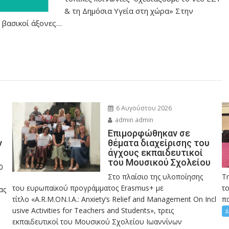
& τη Δημόσια Υγεία στη χώρα» Στην
 βασικοί άξονες…
6 Αυγούστου 2026
admin admin
Eπιμορφώθηκαν σε
ν
θέματα διαχείρισης του
άγχους εκπαιδευτικοί
του Μουσικού Σχολείου
0
Στο πλαίσιο της υλοποίησης
Τ
του ευρωπαϊκού προγράμματος Erasmus+ με
το
ας
τίτλο «A.R.M.ON.I.A.: Anxiety’s Relief and Management On Incl
πα
usive Activities for Teachers and Students», τρεις
Δ
εκπαιδευτικοί του Μουσικού Σχολείου Ιωαννίνων