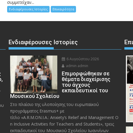
συμμετείχαν...
Ενδιαφέρουσες Ιστορίες
Επικαιρότητα
Ενδιαφέρουσες Ιστορίες
Επ
6 Αυγούστου 2026
admin admin
ς
Eπιμορφώθηκαν σε
ο,
θέματα διαχείρισης
του άγχους
»
εκπαιδευτικοί του
Μουσικού Σχολείου
Στο πλαίσιο της υλοποίησης του ευρωπαϊκού
ου
προγράμματος Erasmus+ με
τίτλο «A.R.M.ON.I.A.: Anxiety’s Relief and Management O
n Inclusive Activities for Teachers and Students», τρεις
εκπαιδευτικοί του Μουσικού Σχολείου Ιωαννίνων