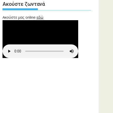
Ακούστε ζωντανά
Ακούστε μας online
εδώ