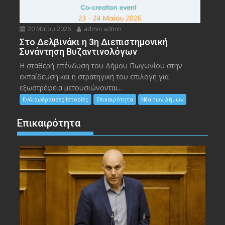
20 Μαΐου 2026
admin admin
Στο Δελβινάκι η 3η Διεπιστημονική
Συνάντηση Βυζαντινολόγων
Η σταθερή επένδυση του Δήμου Πωγωνίου στην
εκπαίδευση και η στρατηγική του επιλογή για
εξωστρέφεια μετουσιώνονται...
Ενδιαφέρουσες Ιστορίες
Επικαιρότητα
Νέα των Δήμων
Επικαιρότητα