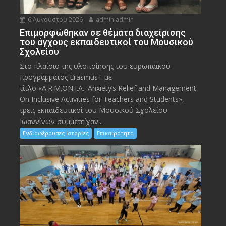
6 Αυγούστου 2026
admin admin
Eπιμορφώθηκαν σε θέματα διαχείρισης
του άγχους εκπαιδευτικοί του Μουσικού
Σχολείου
Στο πλαίσιο της υλοποίησης του ευρωπαϊκού
προγράμματος Erasmus+ με
τίτλο «A.R.M.ON.I.A.: Anxiety’s Relief and Management
On Inclusive Activities for Teachers and Students»,
τρεις εκπαιδευτικοί του Μουσικού Σχολείου
Ιωαννίνων συμμετείχαν...
Ενδιαφέρουσες Ιστορίες
Επικαιρότητα