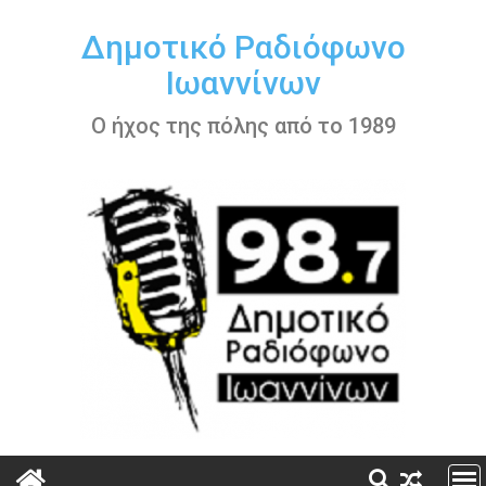
Περάστε
στο
Δημοτικό Ραδιόφωνο
περιεχόμενο
Ιωαννίνων
Ο ήχος της πόλης από το 1989