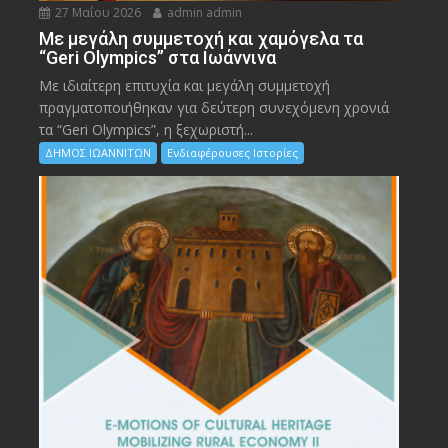
27 Μαΐου 2026
admin admin
Με μεγάλη συμμετοχή και χαμόγελα τα
“Geri Olympics” στα Ιωάννινα
Με ιδιαίτερη επιτυχία και μεγάλη συμμετοχή
πραγματοποιήθηκαν για δεύτερη συνεχόμενη χρονιά
τα “Geri Olympics”, η ξεχωριστή...
ΔΗΜΟΣ ΙΩΑΝΝΙΤΩΝ
Ενδιαφέρουσες Ιστορίες