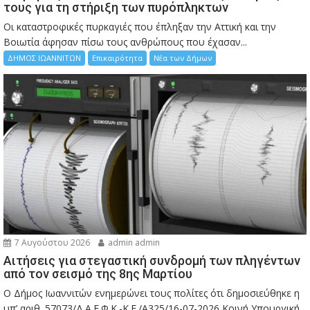
τους για τη στήριξη των πυρόπληκτων
Οι καταστροφικές πυρκαγιές που έπληξαν την Αττική και την
Bοιωτία άφησαν πίσω τους ανθρώπους που έχασαν...
ΔΗΜΟΣ ΙΩΑΝΝΙΤΩΝ
Επικαιρότητα
Νέα των Δήμων
7 Αυγούστου 2026
admin admin
Αιτήσεις για στεγαστική συνδρομή των πληγέντων
από τον σεισμό της 8ης Μαρτίου
Ο Δήμος Ιωαννιτών ενημερώνει τους πολίτες ότι δημοσιεύθηκε η
υπ’ αριθ. 57073/Δ.Α.Ε.Φ.Κ.-Κ.Ε./Α325/16-07-2026 Κοινή Υπουργική