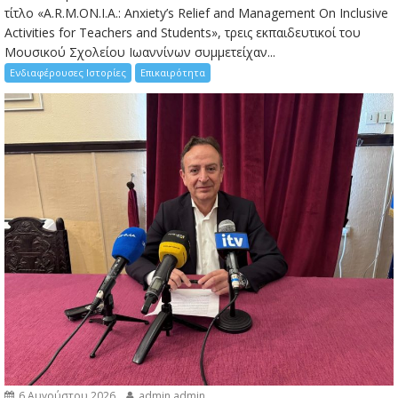
τίτλο «A.R.M.ON.I.A.: Anxiety’s Relief and Management On Inclusive
Activities for Teachers and Students», τρεις εκπαιδευτικοί του
Μουσικού Σχολείου Ιωαννίνων συμμετείχαν...
Ενδιαφέρουσες Ιστορίες
Επικαιρότητα
6 Αυγούστου 2026
admin admin