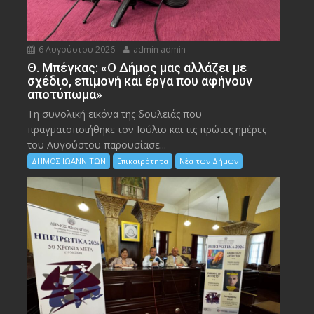
6 Αυγούστου 2026
admin admin
Θ. Μπέγκας: «Ο Δήμος μας αλλάζει με
σχέδιο, επιμονή και έργα που αφήνουν
αποτύπωμα»
Τη συνολική εικόνα της δουλειάς που
πραγματοποιήθηκε τον Ιούλιο και τις πρώτες ημέρες
του Αυγούστου παρουσίασε...
ΔΗΜΟΣ ΙΩΑΝΝΙΤΩΝ
Επικαιρότητα
Νέα των Δήμων