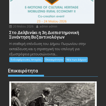
20 Μαΐου 2026
admin admin
Στο Δελβινάκι η 3η Διεπιστημονική
Συνάντηση Βυζαντινολόγων
Η σταθερή επένδυση του Δήμου Πωγωνίου στην
εκπαίδευση και η στρατηγική του επιλογή για
εξωστρέφεια μετουσιώνονται...
Ενδιαφέρουσες Ιστορίες
Επικαιρότητα
Νέα των Δήμων
Επικαιρότητα