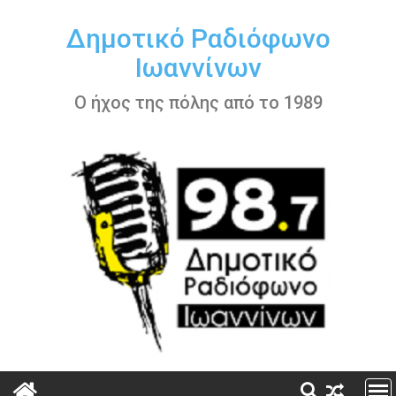
Περάστε
στο
Δημοτικό Ραδιόφωνο
περιεχόμενο
Ιωαννίνων
Ο ήχος της πόλης από το 1989