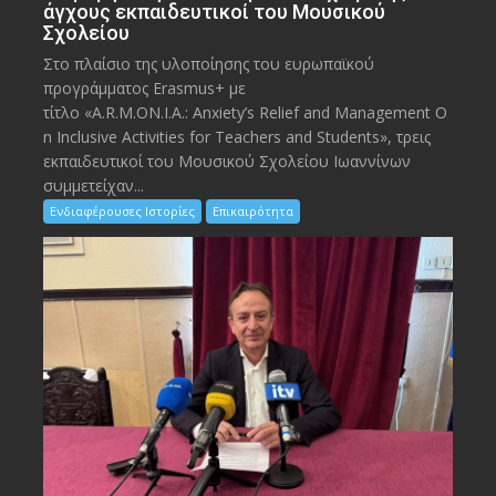
άγχους εκπαιδευτικοί του Μουσικού
Σχολείου
Στο πλαίσιο της υλοποίησης του ευρωπαϊκού
προγράμματος Erasmus+ με
τίτλο «A.R.M.ON.I.A.: Anxiety’s Relief and Management O
n Inclusive Activities for Teachers and Students», τρεις
εκπαιδευτικοί του Μουσικού Σχολείου Ιωαννίνων
συμμετείχαν...
Ενδιαφέρουσες Ιστορίες
Επικαιρότητα