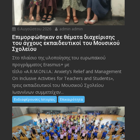
6 Αυγούστου 2026
admin admin
Eπιμορφώθηκαν σε θέματα διαχείρισης
του άγχους εκπαιδευτικοί του Μουσικού
Σχολείου
Στο πλαίσιο της υλοποίησης του ευρωπαϊκού
προγράμματος Erasmus+ με
τίτλο «A.R.M.ON.I.A.: Anxiety’s Relief and Management
On Inclusive Activities for Teachers and Students»,
τρεις εκπαιδευτικοί του Μουσικού Σχολείου
Ιωαννίνων συμμετείχαν...
Ενδιαφέρουσες Ιστορίες
Επικαιρότητα