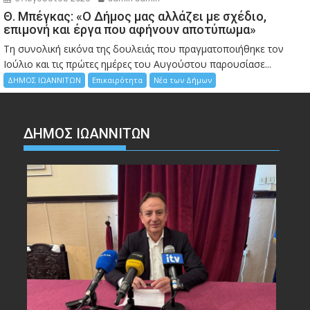
Θ. Μπέγκας: «Ο Δήμος μας αλλάζει με σχέδιο,
επιμονή και έργα που αφήνουν αποτύπωμα»
Τη συνολική εικόνα της δουλειάς που πραγματοποιήθηκε τον
Ιούλιο και τις πρώτες ημέρες του Αυγούστου παρουσίασε...
ΔΗΜΟΣ ΙΩΑΝΝΙΤΩΝ
Επικαιρότητα
Νέα των Δήμων
ΔΗΜΟΣ ΙΩΑΝΝΙΤΩΝ