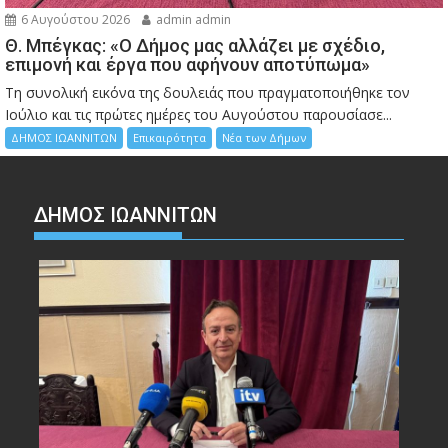
6 Αυγούστου 2026
admin admin
Θ. Μπέγκας: «Ο Δήμος μας αλλάζει με σχέδιο,
επιμονή και έργα που αφήνουν αποτύπωμα»
Τη συνολική εικόνα της δουλειάς που πραγματοποιήθηκε τον
Ιούλιο και τις πρώτες ημέρες του Αυγούστου παρουσίασε...
ΔΗΜΟΣ ΙΩΑΝΝΙΤΩΝ
Επικαιρότητα
Νέα των Δήμων
ΔΗΜΟΣ ΙΩΑΝΝΙΤΩΝ