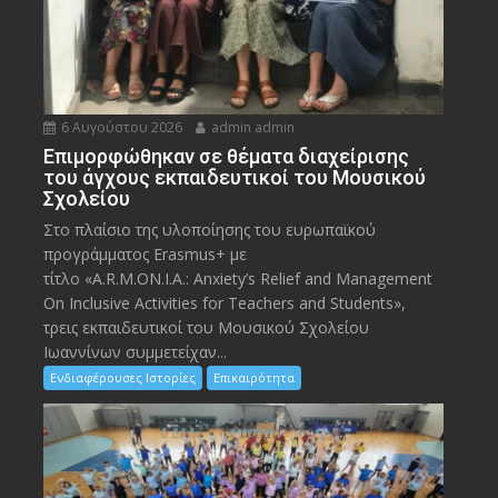
6 Αυγούστου 2026
admin admin
Eπιμορφώθηκαν σε θέματα διαχείρισης
του άγχους εκπαιδευτικοί του Μουσικού
Σχολείου
Στο πλαίσιο της υλοποίησης του ευρωπαϊκού
προγράμματος Erasmus+ με
τίτλο «A.R.M.ON.I.A.: Anxiety’s Relief and Management
On Inclusive Activities for Teachers and Students»,
τρεις εκπαιδευτικοί του Μουσικού Σχολείου
Ιωαννίνων συμμετείχαν...
Ενδιαφέρουσες Ιστορίες
Επικαιρότητα