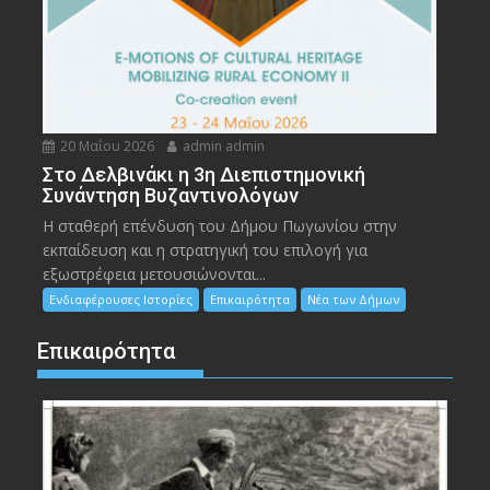
20 Μαΐου 2026
admin admin
Στο Δελβινάκι η 3η Διεπιστημονική
Συνάντηση Βυζαντινολόγων
Η σταθερή επένδυση του Δήμου Πωγωνίου στην
εκπαίδευση και η στρατηγική του επιλογή για
εξωστρέφεια μετουσιώνονται...
Ενδιαφέρουσες Ιστορίες
Επικαιρότητα
Νέα των Δήμων
Επικαιρότητα