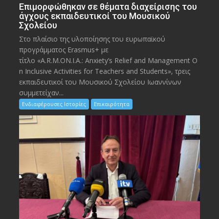
Eπιμορφώθηκαν σε θέματα διαχείρισης του
άγχους εκπαιδευτικοί του Μουσικού
Σχολείου
Στο πλαίσιο της υλοποίησης του ευρωπαϊκού
προγράμματος Erasmus+ με
τίτλο «A.R.M.ON.I.A.: Anxiety’s Relief and Management O
n Inclusive Activities for Teachers and Students», τρεις
εκπαιδευτικοί του Μουσικού Σχολείου Ιωαννίνων
συμμετείχαν...
Ενδιαφέρουσες Ιστορίες
Επικαιρότητα