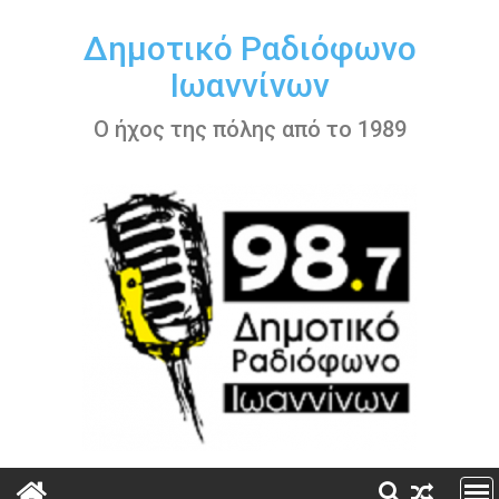
Περάστε
στο
Δημοτικό Ραδιόφωνο
περιεχόμενο
Ιωαννίνων
Ο ήχος της πόλης από το 1989