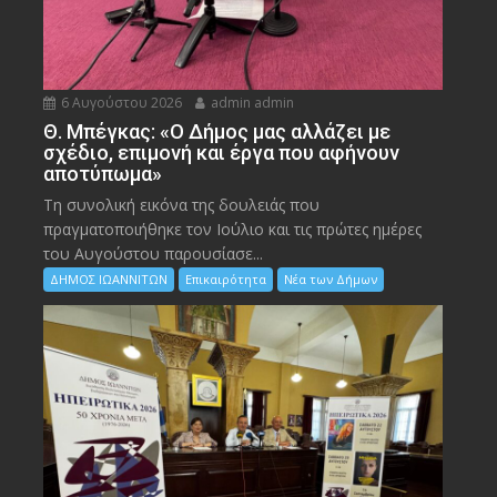
6 Αυγούστου 2026
admin admin
Θ. Μπέγκας: «Ο Δήμος μας αλλάζει με
σχέδιο, επιμονή και έργα που αφήνουν
αποτύπωμα»
Τη συνολική εικόνα της δουλειάς που
πραγματοποιήθηκε τον Ιούλιο και τις πρώτες ημέρες
του Αυγούστου παρουσίασε...
ΔΗΜΟΣ ΙΩΑΝΝΙΤΩΝ
Επικαιρότητα
Νέα των Δήμων