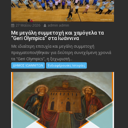
27 Μαΐου 2026
admin admin
Με μεγάλη συμμετοχή και χαμόγελα τα
“Geri Olympics” στα Ιωάννινα
Με ιδιαίτερη επιτυχία και μεγάλη συμμετοχή
πραγματοποιήθηκαν για δεύτερη συνεχόμενη χρονιά
τα “Geri Olympics”, η ξεχωριστή...
ΔΗΜΟΣ ΙΩΑΝΝΙΤΩΝ
Ενδιαφέρουσες Ιστορίες