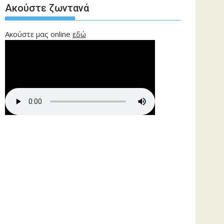
Ακούστε ζωντανά
Ακούστε μας online
εδώ