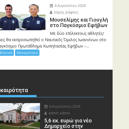
4 Αυγούστου 2026
Χάρης Δάφλος
Μουσελίμης και Γιουγλή
στο Παγκόσμιο Εφήβων
Mε δύο επίλεκτους αθλητές/
ριες θα εκπροσωπηθεί ο Ναυτικός Όμιλος Ιωαννίνων στο
αγκόσμιο Πρωτάθλημα Κωπηλασίας Εφήβων –...
θλητικά
Επικαιρότητα
ικαιρότητα
4 Αυγούστου 2026
admin admin
5,6 εκ. ευρώ για νέο
Δημαρχείο στην