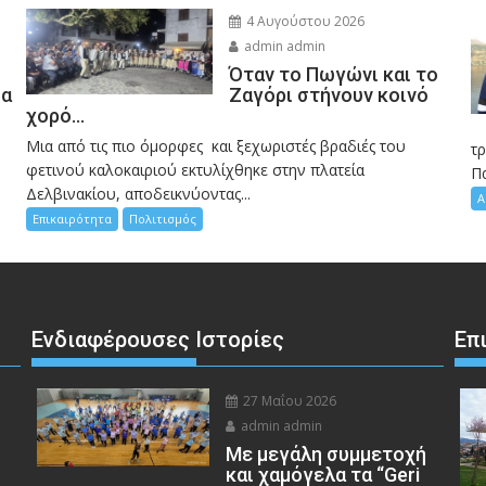
4 Αυγούστου 2026
admin admin
Όταν το Πωγώνι και το
σα
Ζαγόρι στήνουν κοινό
χορό…
Μια από τις πιο όμορφες και ξεχωριστές βραδιές του
η
τ
φετινού καλοκαιριού εκτυλίχθηκε στην πλατεία
Π
Δελβινακίου, αποδεικνύοντας...
Α
Επικαιρότητα
Πολιτισμός
Ενδιαφέρουσες Ιστορίες
Επ
27 Μαΐου 2026
admin admin
Με μεγάλη συμμετοχή
και χαμόγελα τα “Geri