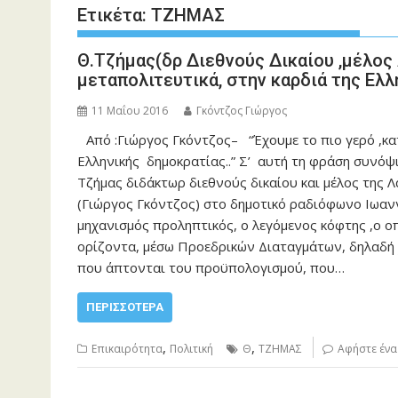
Ετικέτα:
ΤΖΗΜΑΣ
Θ.Τζήμας(δρ Διεθνούς Δικαίου ,μέλος 
μεταπολιτευτικά, στην καρδιά της Ελ
11 Μαΐου 2016
Γκόντζος Γιώργος
Από :Γιώργος Γκόντζος– “Έχουμε το πιο γερό ,κα
Ελληνικής δημοκρατίας..” Σ’ αυτή τη φράση συνόψ
Τζήμας διδάκτωρ διεθνούς δικαίου και μέλος της Λ
(Γιώργος Γκόντζος) στο δημοτικό ραδιόφωνο Ιωανν
μηχανισμός προληπτικός, ο λεγόμενος κόφτης ,ο οπ
ορίζοντα, μέσω Προεδρικών Διαταγμάτων, δηλαδή χ
που άπτονται του προϋπολογισμού, που…
ΠΕΡΙΣΣΌΤΕΡΑ
,
,
Επικαιρότητα
Πολιτική
Θ
ΤΖΗΜΑΣ
Αφήστε ένα