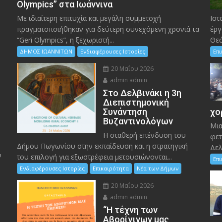
Olympics” στα Ιωάννινα
Με ιδιαίτερη επιτυχία και μεγάλη συμμετοχή
Ιστ
πραγματοποιήθηκαν για δεύτερη συνεχόμενη χρονιά τα
έργ
“Geri Olympics”, η ξεχωριστή...
Θεό
ΔΗΜΟΣ ΙΩΑΝΝΙΤΩΝ
Ενδιαφέρουσες Ιστορίες
Επ
20 Μαΐου 2026
admin admin
Στο Δελβινάκι η 3η
Διεπιστημονική
Συνάντηση
χο
Βυζαντινολόγων
Μια
Η σταθερή επένδυση του
φετ
Δήμου Πωγωνίου στην εκπαίδευση και η στρατηγική
Δελ
ν
του επιλογή για εξωστρέφεια μετουσιώνονται...
Επ
Ενδιαφέρουσες Ιστορίες
Επικαιρότητα
Νέα των Δήμων
20 Μαΐου 2026
admin admin
“Η τέχνη των
ς
Αβορίγινων μας