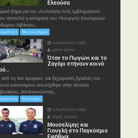
Ελεούσα
ορικό βήμα για την υλοποίηση ενός εμβληματικού
ου αποτελεί η απόφαση του Υπουργού Εσωτερικών
δωρου Λιβάνιου...
ικαιρότητα
Νέα των Δήμων
4 Αυγούστου 2026
admin admin
Όταν το Πωγώνι και το
Ζαγόρι στήνουν κοινό
ρό…
 από τις πιο όμορφες και ξεχωριστές βραδιές του
ινού καλοκαιριού εκτυλίχθηκε στην πλατεία
βινακίου, αποδεικνύοντας...
ικαιρότητα
Πολιτισμός
4 Αυγούστου 2026
Χάρης Δάφλος
Μουσελίμης και
Γιουγλή στο Παγκόσμιο
Εφήβων