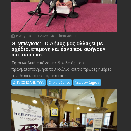
6 Αυγούστου 2026
admin admin
Θ. Μπέγκας: «Ο Δήμος μας αλλάζει με
σχέδιο, επιμονή και έργα που αφήνουν
αποτύπωμα»
Τη συνολική εικόνα της δουλειάς που
πραγματοποιήθηκε τον Ιούλιο και τις πρώτες ημέρες
του Αυγούστου παρουσίασε...
ΔΗΜΟΣ ΙΩΑΝΝΙΤΩΝ
Επικαιρότητα
Νέα των Δήμων