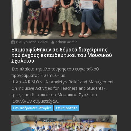
6 Αυγούστου 2026
admin admin
Eπιμορφώθηκαν σε θέματα διαχείρισης
του άγχους εκπαιδευτικοί του Μουσικού
Σχολείου
Στο πλαίσιο της υλοποίησης του ευρωπαϊκού
προγράμματος Erasmus+ με
τίτλο «A.R.M.ON.I.A.: Anxiety’s Relief and Management
On Inclusive Activities for Teachers and Students»,
τρεις εκπαιδευτικοί του Μουσικού Σχολείου
Ιωαννίνων συμμετείχαν...
Ενδιαφέρουσες Ιστορίες
Επικαιρότητα