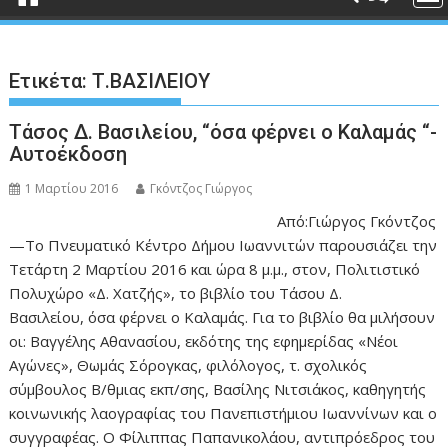
Ετικέτα:
Τ.ΒΑΣΙΛΕΙΟΥ
Τάσος Δ. Βασιλείου, “όσα φέρνει ο Καλαμάς “-
Αυτοέκδοση
1 Μαρτίου 2016
Γκόντζος Γιώργος
Από:Γιώργος Γκόντζος
—Το Πνευματικό Κέντρο Δήμου Ιωαννιτών παρουσιάζει την
Τετάρτη 2 Μαρτίου 2016 και ώρα 8 μ.μ., στον, Πολιτιστικό
Πολυχώρο «Δ. Χατζής», το βιβλίο του Τάσου Δ.
Βασιλείου, όσα φέρνει ο Καλαμάς. Για το βιβλίο θα μιλήσουν
οι: Βαγγέλης Αθανασίου, εκδότης της εφημερίδας «Νέοι
Αγώνες», Θωμάς Σόρογκας, φιλόλογος, τ. σχολικός
σύμβουλος Β/θμιας εκπ/σης, Βασίλης Νιτσιάκος, καθηγητής
κοινωνικής λαογραφίας του Πανεπιστήμιου Ιωαννίνων και ο
συγγραφέας. Ο Φίλιππας Παπανικολάου, αντιπρόεδρος του