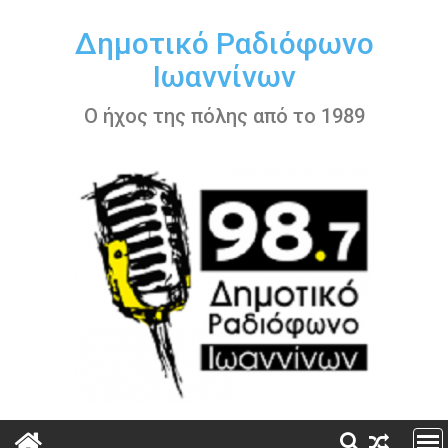
Περάστε
στο
Δημοτικό Ραδιόφωνο
περιεχόμενο
Ιωαννίνων
Ο ήχος της πόλης από το 1989