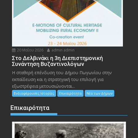
20 Μαΐου 2026
admin admin
Στο Δελβινάκι η 3η Διεπιστημονική
Συνάντηση Βυζαντινολόγων
Η σταθερή επένδυση του Δήμου Πωγωνίου στην
εκπαίδευση και η στρατηγική του επιλογή για
εξωστρέφεια μετουσιώνονται...
Ενδιαφέρουσες Ιστορίες
Επικαιρότητα
Νέα των Δήμων
Επικαιρότητα