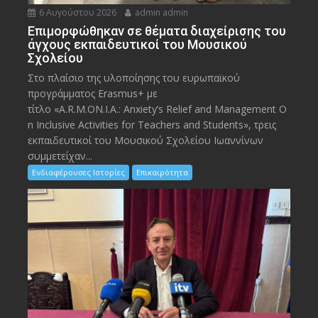
6 Αυγούστου 2026
admin admin
Eπιμορφώθηκαν σε θέματα διαχείρισης του
άγχους εκπαιδευτικοί του Μουσικού
Σχολείου
Στο πλαίσιο της υλοποίησης του ευρωπαϊκού
προγράμματος Erasmus+ με
τίτλο «A.R.M.ON.I.A.: Anxiety’s Relief and Management O
n Inclusive Activities for Teachers and Students», τρεις
εκπαιδευτικοί του Μουσικού Σχολείου Ιωαννίνων
συμμετείχαν...
Ενδιαφέρουσες Ιστορίες
Επικαιρότητα