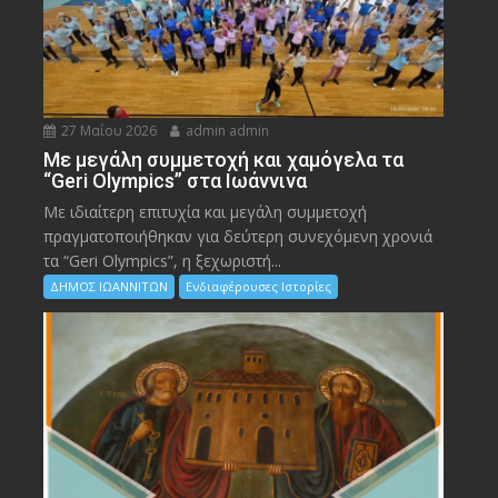
27 Μαΐου 2026
admin admin
Με μεγάλη συμμετοχή και χαμόγελα τα
“Geri Olympics” στα Ιωάννινα
Με ιδιαίτερη επιτυχία και μεγάλη συμμετοχή
πραγματοποιήθηκαν για δεύτερη συνεχόμενη χρονιά
τα “Geri Olympics”, η ξεχωριστή...
ΔΗΜΟΣ ΙΩΑΝΝΙΤΩΝ
Ενδιαφέρουσες Ιστορίες