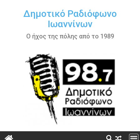
Περάστε
στο
Δημοτικό Ραδιόφωνο
περιεχόμενο
Ιωαννίνων
Ο ήχος της πόλης από το 1989