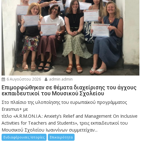
6 Αυγούστου 2026
admin admin
Eπιμορφώθηκαν σε θέματα διαχείρισης του άγχους
εκπαιδευτικοί του Μουσικού Σχολείου
Στο πλαίσιο της υλοποίησης του ευρωπαϊκού προγράμματος
Erasmus+ με
τίτλο «A.R.M.ON.I.A.: Anxiety’s Relief and Management On Inclusive
Activities for Teachers and Students», τρεις εκπαιδευτικοί του
Μουσικού Σχολείου Ιωαννίνων συμμετείχαν...
Ενδιαφέρουσες Ιστορίες
Επικαιρότητα