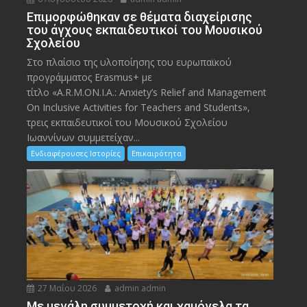
Eπιμορφώθηκαν σε θέματα διαχείρισης
του άγχους εκπαιδευτικοί του Μουσικού
Σχολείου
Στο πλαίσιο της υλοποίησης του ευρωπαϊκού
προγράμματος Erasmus+ με
τίτλο «A.R.M.ON.I.A.: Anxiety’s Relief and Management
On Inclusive Activities for Teachers and Students»,
τρεις εκπαιδευτικοί του Μουσικού Σχολείου
Ιωαννίνων συμμετείχαν...
Ενδιαφέρουσες Ιστορίες
Επικαιρότητα
27 Μαΐου 2026
admin admin
Με μεγάλη συμμετοχή και χαμόγελα τα