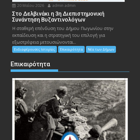
20 Μαΐου 2026
admin admin
Στο Δελβινάκι η 3η Διεπιστημονική
Συνάντηση Βυζαντινολόγων
Η σταθερή επένδυση του Δήμου Πωγωνίου στην
εκπαίδευση και η στρατηγική του επιλογή για
εξωστρέφεια μετουσιώνονται...
Ενδιαφέρουσες Ιστορίες
Επικαιρότητα
Νέα των Δήμων
Επικαιρότητα