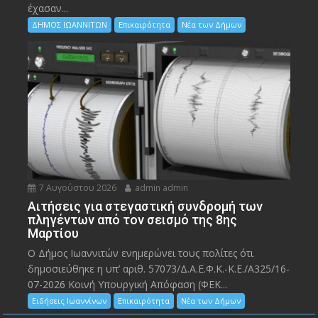
έχασαν...
ΔΗΜΟΣ ΙΩΑΝΝΙΤΩΝ
Επικαιρότητα
Νέα των Δήμων
7 Αυγούστου 2026
admin admin
Αιτήσεις για στεγαστική συνδρομή των
πληγέντων από τον σεισμό της 8ης
Μαρτίου
Ο Δήμος Ιωαννιτών ενημερώνει τους πολίτες ότι
δημοσιεύθηκε η υπ’ αριθ. 57073/Δ.Α.Ε.Φ.Κ.-Κ.Ε./Α325/16-
07-2026 Κοινή Υπουργική Απόφαση (ΦΕΚ...
Ειδήσεις Ιωαννίνων
Επικαιρότητα
Νέα των Δήμων