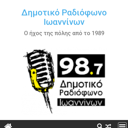
Περάστε
στο
Δημοτικό Ραδιόφωνο
περιεχόμενο
Ιωαννίνων
Ο ήχος της πόλης από το 1989