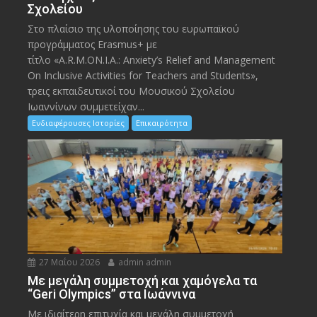
Σχολείου
Στο πλαίσιο της υλοποίησης του ευρωπαϊκού
προγράμματος Erasmus+ με
τίτλο «A.R.M.ON.I.A.: Anxiety’s Relief and Management
On Inclusive Activities for Teachers and Students»,
τρεις εκπαιδευτικοί του Μουσικού Σχολείου
Ιωαννίνων συμμετείχαν...
Ενδιαφέρουσες Ιστορίες
Επικαιρότητα
27 Μαΐου 2026
admin admin
Με μεγάλη συμμετοχή και χαμόγελα τα
“Geri Olympics” στα Ιωάννινα
Με ιδιαίτερη επιτυχία και μεγάλη συμμετοχή