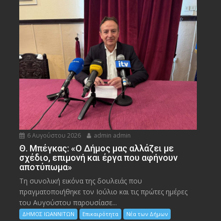
6 Αυγούστου 2026
admin admin
Θ. Μπέγκας: «Ο Δήμος μας αλλάζει με
σχέδιο, επιμονή και έργα που αφήνουν
αποτύπωμα»
Τη συνολική εικόνα της δουλειάς που
πραγματοποιήθηκε τον Ιούλιο και τις πρώτες ημέρες
του Αυγούστου παρουσίασε...
ΔΗΜΟΣ ΙΩΑΝΝΙΤΩΝ
Επικαιρότητα
Νέα των Δήμων