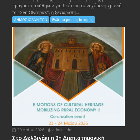
πραγματοποιήθηκαν για δεύτερη συνεχόμενη χρονιά
τα “Geri Olympics”, η ξεχωριστή...
ΔΗΜΟΣ ΙΩΑΝΝΙΤΩΝ
Ενδιαφέρουσες Ιστορίες
20 Μαΐου 2026
admin admin
Στο Δελβινάκι η 3η Διεπιστημονική