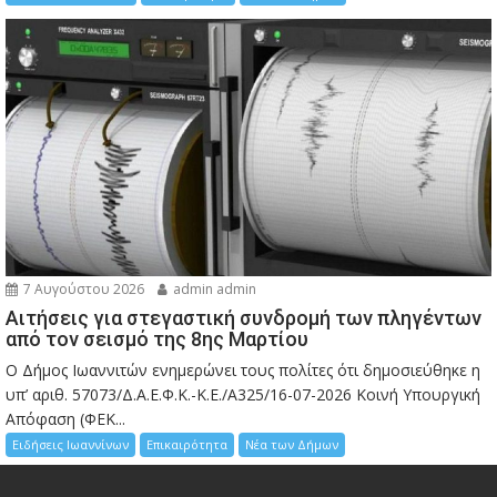
7 Αυγούστου 2026
admin admin
Αιτήσεις για στεγαστική συνδρομή των πληγέντων
από τον σεισμό της 8ης Μαρτίου
Ο Δήμος Ιωαννιτών ενημερώνει τους πολίτες ότι δημοσιεύθηκε η
υπ’ αριθ. 57073/Δ.Α.Ε.Φ.Κ.-Κ.Ε./Α325/16-07-2026 Κοινή Υπουργική
Απόφαση (ΦΕΚ...
Ειδήσεις Ιωαννίνων
Επικαιρότητα
Νέα των Δήμων