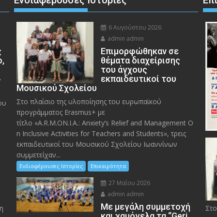
Ενδιαφέρουσες Ιστορίες
Επ
6 Αυγούστου 2026
admin admin
ς
Eπιμορφώθηκαν σε
ο,
θέματα διαχείρισης
του άγχους
»
εκπαιδευτικοί του
Μουσικού Σχολείου
Στο πλαίσιο της υλοποίησης του ευρωπαϊκού
ου
προγράμματος Erasmus+ με
τίτλο «A.R.M.ON.I.A.: Anxiety’s Relief and Management O
n Inclusive Activities for Teachers and Students», τρεις
εκπαιδευτικοί του Μουσικού Σχολείου Ιωαννίνων
συμμετείχαν...
Ενδιαφέρουσες Ιστορίες
Επικαιρότητα
27 Μαΐου 2026
admin admin
Με μεγάλη συμμετοχή
η
Στο
και χαμόγελα τα “Geri