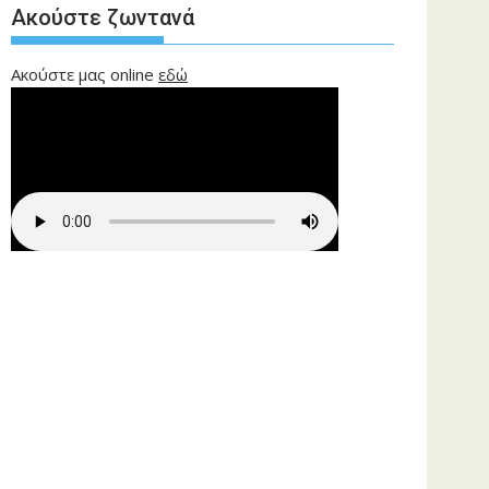
Ακούστε ζωντανά
Ακούστε μας online
εδώ