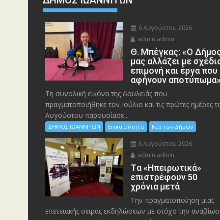
ΔΗΜΟΣ ΙΩΑΝΝΙΤΩΝ
6 Αυγούστου 2026
admin admin
Θ. Μπέγκας: «Ο Δήμο
μας αλλάζει με σχέδι
επιμονή και έργα που
αφήνουν αποτύπωμα
Τη συνολική εικόνα της δουλειάς που
πραγματοποιήθηκε τον Ιούλιο και τις πρώτες ημέρες τ
Αυγούστου παρουσίασε...
ΔΗΜΟΣ ΙΩΑΝΝΙΤΩΝ
Επικαιρότητα
Νέα των Δήμων
6 Αυγούστου 2026
admin admin
Tα «Ηπειρωτικά»
επιστρέφουν 50
χρόνια μετά
Την πραγματοποίηση μιας
επετειακής σειράς εκδηλώσεων με στόχο την αναβίωσ