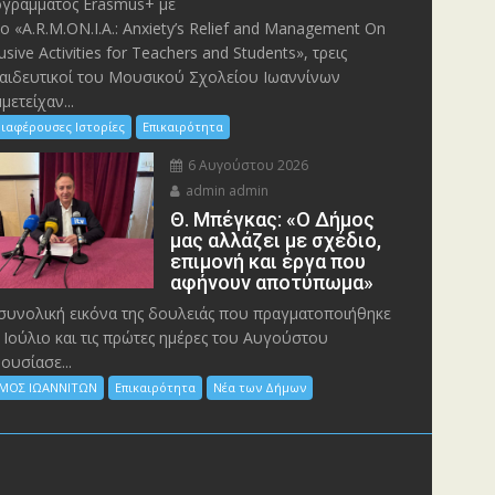
γράμματος Erasmus+ με
λο «A.R.M.ON.I.A.: Anxiety’s Relief and Management On
lusive Activities for Teachers and Students», τρεις
αιδευτικοί του Μουσικού Σχολείου Ιωαννίνων
μετείχαν...
ιαφέρουσες Ιστορίες
Επικαιρότητα
6 Αυγούστου 2026
admin admin
Θ. Μπέγκας: «Ο Δήμος
μας αλλάζει με σχέδιο,
επιμονή και έργα που
αφήνουν αποτύπωμα»
συνολική εικόνα της δουλειάς που πραγματοποιήθηκε
 Ιούλιο και τις πρώτες ημέρες του Αυγούστου
ουσίασε...
ΜΟΣ ΙΩΑΝΝΙΤΩΝ
Επικαιρότητα
Νέα των Δήμων