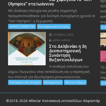
προ
Olympics” στα Ιωάννινα
τίτ
Με ιδιαίτερη επιτυχία και μεγάλη συμμετοχή
Inc
πραγματοποιήθηκαν για δεύτερη συνεχόμενη χρονιά τα
εκπ
“Geri Olympics”, η ξεχωριστή...
συμ
ΔΗΜΟΣ ΙΩΑΝΝΙΤΩΝ
Ενδιαφέρουσες Ιστορίες
Ενδ
20 Μαΐου 2026
admin admin
Στο Δελβινάκι η 3η
Διεπιστημονική
Συνάντηση
Βυζαντινολόγων
Η σταθερή επένδυση του
Τη 
Δήμου Πωγωνίου στην εκπαίδευση και η στρατηγική
τον
του επιλογή για εξωστρέφεια μετουσιώνονται...
παρ
Ενδιαφέρουσες Ιστορίες
Επικαιρότητα
Νέα των Δήμων
ΔΗ
©2018-2026
Alfastar Κατασκευή ιστοσελίδων Αλφαστάρ