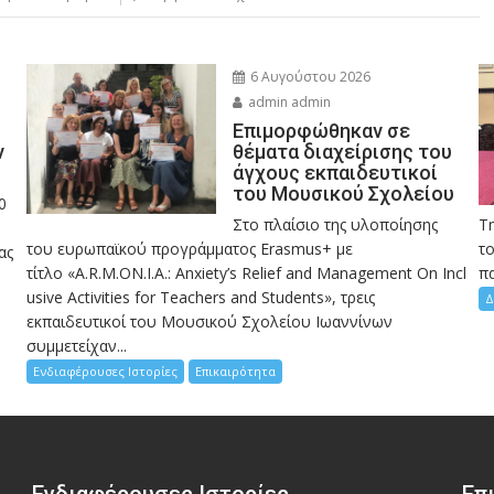
6 Αυγούστου 2026
admin admin
Eπιμορφώθηκαν σε
ν
θέματα διαχείρισης του
άγχους εκπαιδευτικοί
του Μουσικού Σχολείου
0
Στο πλαίσιο της υλοποίησης
Τ
του ευρωπαϊκού προγράμματος Erasmus+ με
το
ας
τίτλο «A.R.M.ON.I.A.: Anxiety’s Relief and Management On Incl
πα
usive Activities for Teachers and Students», τρεις
Δ
εκπαιδευτικοί του Μουσικού Σχολείου Ιωαννίνων
συμμετείχαν...
Ενδιαφέρουσες Ιστορίες
Επικαιρότητα