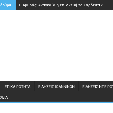
Γ. Αμυράς: Αναγκαία η επισκευή του αρδευτικού 
 άρθρα
ΕΠΙΚΑΙΡΌΤΗΤΑ
ΕΙΔΉΣΕΙΣ ΙΩΑΝΝΊΝΩΝ
ΕΙΔΉΣΕΙΣ ΗΠΕΊΡΟ
ΧΕΊΑ