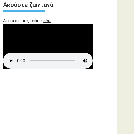
Ακούστε ζωντανά
Ακούστε μας online
εδώ