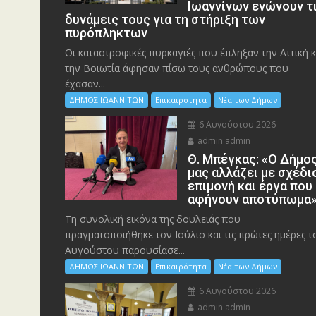
Ιωαννίνων ενώνουν τ
δυνάμεις τους για τη στήριξη των
πυρόπληκτων
Οι καταστροφικές πυρκαγιές που έπληξαν την Αττική κ
την Bοιωτία άφησαν πίσω τους ανθρώπους που
έχασαν...
ΔΗΜΟΣ ΙΩΑΝΝΙΤΩΝ
Επικαιρότητα
Νέα των Δήμων
6 Αυγούστου 2026
admin admin
Θ. Μπέγκας: «Ο Δήμο
μας αλλάζει με σχέδι
επιμονή και έργα που
αφήνουν αποτύπωμα
Τη συνολική εικόνα της δουλειάς που
πραγματοποιήθηκε τον Ιούλιο και τις πρώτες ημέρες τ
Αυγούστου παρουσίασε...
ΔΗΜΟΣ ΙΩΑΝΝΙΤΩΝ
Επικαιρότητα
Νέα των Δήμων
6 Αυγούστου 2026
admin admin