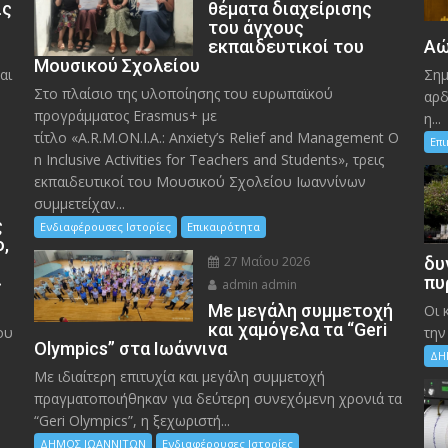
ις
θέματα διαχείρισης
του άγχους
εκπαιδευτικοί του
Αώ
Μουσικού Σχολείου
αι
Σημ
Στο πλαίσιο της υλοποίησης του ευρωπαϊκού
αρδ
προγράμματος Erasmus+ με
η...
τίτλο «A.R.M.ON.I.A.: Anxiety’s Relief and Management O
Επ
n Inclusive Activities for Teachers and Students», τρεις
εκπαιδευτικοί του Μουσικού Σχολείου Ιωαννίνων
συμμετείχαν...
ς
Ενδιαφέρουσες Ιστορίες
Επικαιρότητα
ο,
27 Μαΐου 2026
δυ
»
πυ
admin admin
Με μεγάλη συμμετοχή
Οι 
και χαμόγελα τα “Geri
ου
την
Olympics” στα Ιωάννινα
ΔΗ
Με ιδιαίτερη επιτυχία και μεγάλη συμμετοχή
πραγματοποιήθηκαν για δεύτερη συνεχόμενη χρονιά τα
“Geri Olympics”, η ξεχωριστή...
ΔΗΜΟΣ ΙΩΑΝΝΙΤΩΝ
Ενδιαφέρουσες Ιστορίες