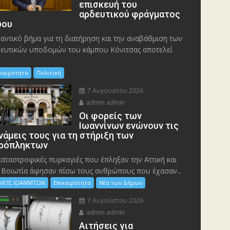
επισκευή του
αρδευτικού φράγματος
ου
αντικό βήμα για τη διατήρηση και την αναβάθμιση των
ευτικών υποδομών του κάμπου Κόνιτσας αποτελεί
ικαιρότητα
Πολιτική
7 Αυγούστου 2026
admin admin
Οι φορείς των
Ιωαννίνων ενώνουν τις
νάμεις τους για τη στήριξη των
ρόπληκτων
καταστροφικές πυρκαγιές που έπληξαν την Αττική και
 Bοιωτία άφησαν πίσω τους ανθρώπους που έχασαν...
ΜΟΣ ΙΩΑΝΝΙΤΩΝ
Επικαιρότητα
Νέα των Δήμων
7 Αυγούστου 2026
admin admin
Αιτήσεις για