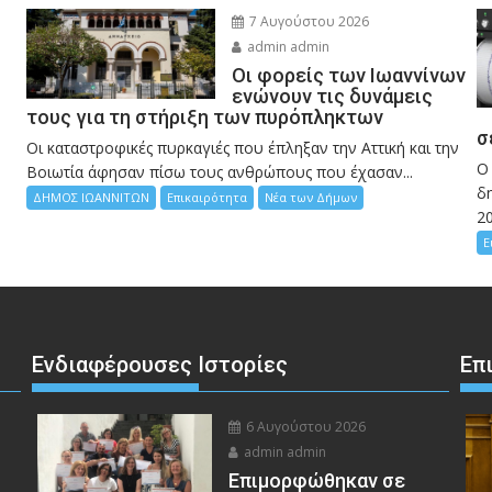
7 Αυγούστου 2026
admin admin
Οι φορείς των Ιωαννίνων
ενώνουν τις δυνάμεις
τους για τη στήριξη των πυρόπληκτων
σ
Οι καταστροφικές πυρκαγιές που έπληξαν την Αττική και την
Ο
Bοιωτία άφησαν πίσω τους ανθρώπους που έχασαν...
δη
ΔΗΜΟΣ ΙΩΑΝΝΙΤΩΝ
Επικαιρότητα
Νέα των Δήμων
2
Ε
Ενδιαφέρουσες Ιστορίες
Επ
6 Αυγούστου 2026
admin admin
Eπιμορφώθηκαν σε