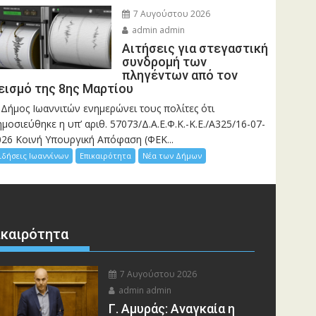
7 Αυγούστου 2026
admin admin
Αιτήσεις για στεγαστική
συνδρομή των
πληγέντων από τον
εισμό της 8ης Μαρτίου
 Δήμος Ιωαννιτών ενημερώνει τους πολίτες ότι
μοσιεύθηκε η υπ’ αριθ. 57073/Δ.Α.Ε.Φ.Κ.-Κ.Ε./Α325/16-07-
026 Κοινή Υπουργική Απόφαση (ΦΕΚ...
ιδήσεις Ιωαννίνων
Επικαιρότητα
Νέα των Δήμων
ικαιρότητα
7 Αυγούστου 2026
admin admin
Γ. Αμυράς: Αναγκαία η