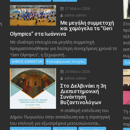
27 Μαΐου 2026
admin admin
Με μεγάλη συμμετοχή
η
Στο
και χαμόγελα τα “Geri
προ
Olympics” στα Ιωάννινα
τίτ
Με ιδιαίτερη επιτυχία και μεγάλη συμμετοχή
Inc
πραγματοποιήθηκαν για δεύτερη συνεχόμενη χρονιά τα
εκπ
“Geri Olympics”, η ξεχωριστή...
συμ
ΔΗΜΟΣ ΙΩΑΝΝΙΤΩΝ
Ενδιαφέρουσες Ιστορίες
Ενδ
20 Μαΐου 2026
admin admin
Στο Δελβινάκι η 3η
Διεπιστημονική
Συνάντηση
Βυζαντινολόγων
Η σταθερή επένδυση του
Τη 
Δήμου Πωγωνίου στην εκπαίδευση και η στρατηγική
τον
του επιλογή για εξωστρέφεια μετουσιώνονται...
παρ
Ενδιαφέρουσες Ιστορίες
Επικαιρότητα
Νέα των Δήμων