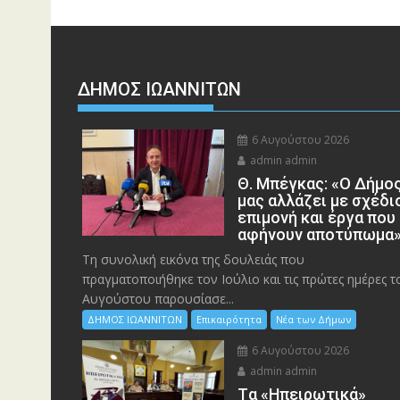
ΔΗΜΟΣ ΙΩΑΝΝΙΤΩΝ
6 Αυγούστου 2026
admin admin
Θ. Μπέγκας: «Ο Δήμο
μας αλλάζει με σχέδι
επιμονή και έργα που
αφήνουν αποτύπωμα
Τη συνολική εικόνα της δουλειάς που
πραγματοποιήθηκε τον Ιούλιο και τις πρώτες ημέρες τ
Αυγούστου παρουσίασε...
ΔΗΜΟΣ ΙΩΑΝΝΙΤΩΝ
Επικαιρότητα
Νέα των Δήμων
6 Αυγούστου 2026
admin admin
Tα «Ηπειρωτικά»