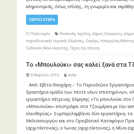
κληρονομιάς, όπως επίσης, τη γνωριμία και εκμάθ
ΠΕΡΙΣΣΌΤΕΡΑ
,
,
,
Πολιτισμός
Boulouki
Αρίστη
Δήμος Ζαγορίου
Δημοτ
,
,
παραδοσιακές τεχνικές δόμησης
Ζαγόρι
Ηπειρώτης Μάστο
,
Σύλλογος Νέων Αρίστης
Τέχνη της πέτρας
Το «Μπουλούκι» σας καλεί ξανά στα Τ
8 Μαρτίου 2019
evita
Από: Εβίτα Θεοχάρη – Το Περιοδεύον Εργαστήριο
δραστήρια ομάδα των πέντε νέων επιστημόνων, ο
εργαστήριο πέτρινης δόμησης «Το μπουλούκι στο 
«Μπουλούκι» επιστρέφει στα Τζουμέρκα με την εκ
ελευθερίας». Συμπεριλαμβάνει δύο εργαστήρια, τ
Μελισσουργών και στο Ορειβατικό Καταφύγιο Πρα
(αρχιτέκτονας), ο Ίωνας (αρχιτέκτονας), η Μίνα (α