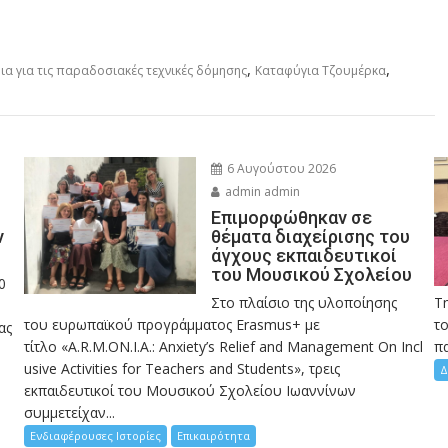
,
,
ια για τις παραδοσιακές τεχνικές δόμησης
Καταφύγια Τζουμέρκα
6 Αυγούστου 2026
admin admin
Eπιμορφώθηκαν σε
ν
θέματα διαχείρισης του
άγχους εκπαιδευτικοί
του Μουσικού Σχολείου
0
Στο πλαίσιο της υλοποίησης
Τ
του ευρωπαϊκού προγράμματος Erasmus+ με
το
ας
τίτλο «A.R.M.ON.I.A.: Anxiety’s Relief and Management On Incl
πα
usive Activities for Teachers and Students», τρεις
Δ
εκπαιδευτικοί του Μουσικού Σχολείου Ιωαννίνων
συμμετείχαν...
Ενδιαφέρουσες Ιστορίες
Επικαιρότητα