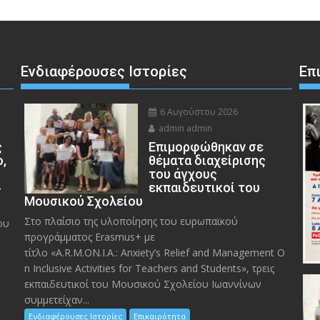
Ενδιαφέρουσες Ιστορίες
Επ
6 Αυγούστου 2026
admin admin
ς
Eπιμορφώθηκαν σε
ο,
θέματα διαχείρισης
του άγχους
»
εκπαιδευτικοί του
Μουσικού Σχολείου
Στο πλαίσιο της υλοποίησης του ευρωπαϊκού
ου
προγράμματος Erasmus+ με
τίτλο «A.R.M.ON.I.A.: Anxiety’s Relief and Management O
n Inclusive Activities for Teachers and Students», τρεις
εκπαιδευτικοί του Μουσικού Σχολείου Ιωαννίνων
συμμετείχαν...
Ενδιαφέρουσες Ιστορίες
Επικαιρότητα