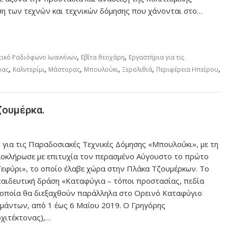
ηση των τεχνών και τεχνικών δόμησης που χάνονται στο…
,
,
ικό Ραδιόφωνο Ιωαννίνων
Εβίτα θεοχάρη
Εργαστήρια για τις
,
,
,
,
,
,
ρας
Καλντερίμι
Μάστορας
Μπουλούκι
Ξερολιθιά
Περιφέρεια Ηπείρου
ζουμέρκα.
 για τις Παραδοσιακές Τεχνικές Δόμησης «Μπουλούκι», με τη
λοκλήρωσε με επιτυχία τον περασμένο Αύγουστο το πρώτο
Γεφύρι», το οποίο έλαβε χώρα στην Πλάκα Τζουμέρκων. Το
παιδευτική δράση «Καταφύγια – τόποι προστασίας, πεδία
α οποία θα διεξαχθούν παράλληλα στο Ορεινό Καταφύγιο
μάντων, από 1 έως 6 Μαΐου 2019. Ο Γρηγόρης
ρχιτέκτονας),…