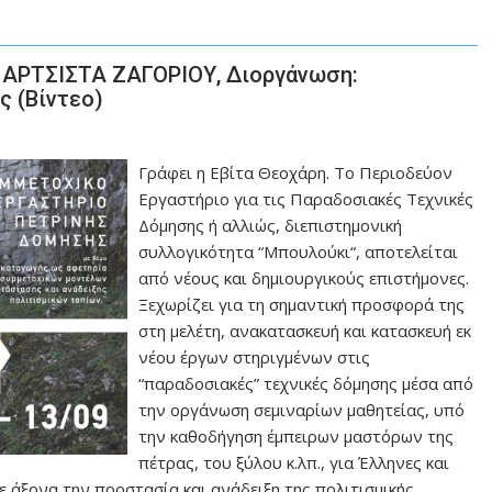
 ΑΡΤΣΙΣΤΑ ΖΑΓΟΡΙΟΥ, Διοργάνωση:
ς (Βίντεο)
Γράφει η Εβίτα Θεοχάρη. Το Περιοδεύον
Εργαστήριο για τις Παραδοσιακές Τεχνικές
Δόμησης ή αλλιώς, διεπιστημονική
συλλογικότητα “Μπουλούκι“, αποτελείται
από νέους και δημιουργικούς επιστήμονες.
Ξεχωρίζει για τη σημαντική προσφορά της
στη μελέτη, ανακατασκευή και κατασκευή εκ
νέου έργων στηριγμένων στις
“παραδοσιακές” τεχνικές δόμησης μέσα από
την οργάνωση σεμιναρίων μαθητείας, υπό
την καθοδήγηση έμπειρων μαστόρων της
πέτρας, του ξύλου κ.λπ., για Έλληνες και
ε άξονα την προστασία και ανάδειξη της πολιτισμικής