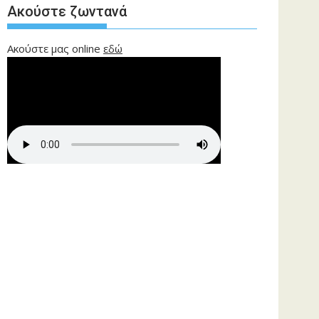
Ακούστε ζωντανά
Ακούστε μας online
εδώ