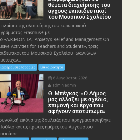
θέματα διαχείρισης του
άγχους εκπαιδευτικοί
του Μουσικού Σχολείου
 πλαίσιο της υλοποίησης του ευρωπαϊκού
γράμματος Erasmus+ με
λο «A.R.M.ON.I.A.: Anxiety’s Relief and Management On
lusive Activities for Teachers and Students», τρεις
αιδευτικοί του Μουσικού Σχολείου Ιωαννίνων
μετείχαν...
ιαφέρουσες Ιστορίες
Επικαιρότητα
6 Αυγούστου 2026
admin admin
Θ. Μπέγκας: «Ο Δήμος
μας αλλάζει με σχέδιο,
επιμονή και έργα που
αφήνουν αποτύπωμα»
συνολική εικόνα της δουλειάς που πραγματοποιήθηκε
 Ιούλιο και τις πρώτες ημέρες του Αυγούστου
ουσίασε...