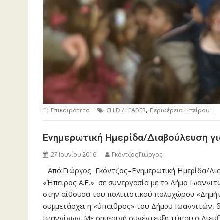
,
Επικαιρότητα
CLLD / LEADER
Περιφέρεια Ηπείρου
Ενημερωτική Ημερίδα/Διαβούλευση γι
27 Ιουνίου 2016
Γκόντζος Γιώργος
Από:Γιώργος Γκόντζος–Ενημερωτική Ημερίδα/Δια
«Ήπειρος Α.Ε.» σε συνεργασία με το Δήμο Ιωαννιτ
στην αίθουσα του πολιτιστικού πολυχώρου «Δημήτ
συμμετάσχει η «ύπαιθρος» του Δήμου Ιωαννιτών, δ
Ιωαννίνων. Με σημερινή συνέντευξη τύπου ο Διευ