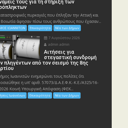
νάμεις τους για τη στήριξη των
ρόπληκτων
καταστροφικές πυρκαγιές που έπληξαν την Αττική και
 Bοιωτία άφησαν πίσω τους ανθρώπους που έχασαν...
ΜΟΣ ΙΩΑΝΝΙΤΩΝ
Επικαιρότητα
Νέα των Δήμων
7 Αυγούστου 2026
admin admin
Αιτήσεις για
στεγαστική συνδρομή
ν πληγέντων από τον σεισμό της 8ης
ρτίου
ήμος Ιωαννιτών ενημερώνει τους πολίτες ότι
οσιεύθηκε η υπ’ αριθ. 57073/Δ.Α.Ε.Φ.Κ.-Κ.Ε./Α325/16-
2026 Κοινή Υπουργική Απόφαση (ΦΕΚ...
ήσεις Ιωαννίνων
Επικαιρότητα
Νέα των Δήμων