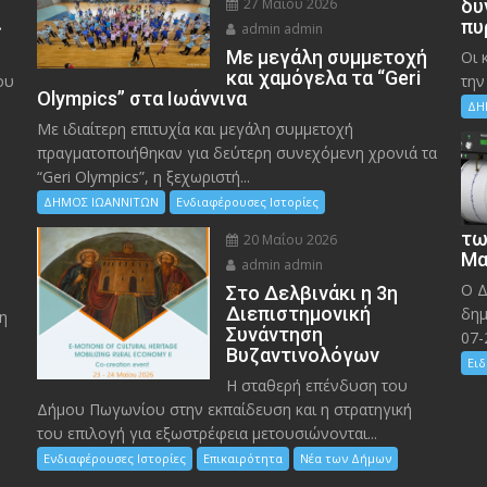
27 Μαΐου 2026
δυ
»
πυ
admin admin
Με μεγάλη συμμετοχή
Οι 
και χαμόγελα τα “Geri
ου
την
Olympics” στα Ιωάννινα
ΔΗ
Με ιδιαίτερη επιτυχία και μεγάλη συμμετοχή
πραγματοποιήθηκαν για δεύτερη συνεχόμενη χρονιά τα
“Geri Olympics”, η ξεχωριστή...
ΔΗΜΟΣ ΙΩΑΝΝΙΤΩΝ
Ενδιαφέρουσες Ιστορίες
τω
20 Μαΐου 2026
Μα
admin admin
Ο Δ
Στο Δελβινάκι η 3η
Διεπιστημονική
δημ
η
Συνάντηση
07-
Βυζαντινολόγων
Ειδ
Η σταθερή επένδυση του
Δήμου Πωγωνίου στην εκπαίδευση και η στρατηγική
του επιλογή για εξωστρέφεια μετουσιώνονται...
Ενδιαφέρουσες Ιστορίες
Επικαιρότητα
Νέα των Δήμων