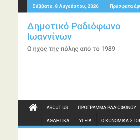
Περάστε
Σάββατο, 8 Αυγούστου, 2026
Πρόσφατα άρ
στο
περιεχόμενο
Δημοτικό Ραδιόφωνο
Ιωαννίνων
Ο ήχος της πόλης από το 1989
ABOUT US
ΠΡΌΓΡΑΜΜΑ ΡΑΔΙΟΦΏΝΟΥ
ΑΘΛΗΤΙΚΆ
ΥΓΕΊΑ
ΟΙΚΟΝΟΜΙΚΆ ΣΤΟΙ