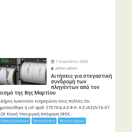
7 Αυγούστου 2026
admin admin
Αιτήσεις για στεγαστική
συνδρομή των
πληγέντων από τον
εισμό της 8ης Μαρτίου
 Δήμος Ιωαννιτών ενημερώνει τους πολίτες ότι
μοσιεύθηκε η υπ’ αριθ. 57073/Δ.Α.Ε.Φ.Κ.-Κ.Ε./Α325/16-07-
026 Κοινή Υπουργική Απόφαση (ΦΕΚ...
ιδήσεις Ιωαννίνων
Επικαιρότητα
Νέα των Δήμων