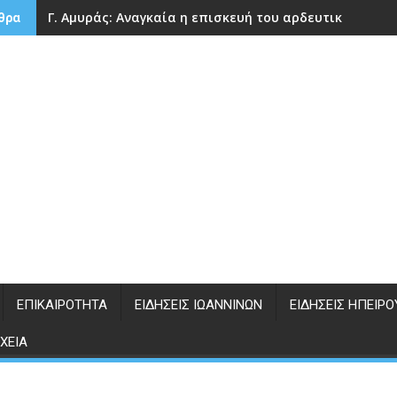
Γ. Αμυράς: Αναγκαία η επισκευή του αρδευτικού φρά
θρα
ΕΠΙΚΑΙΡΌΤΗΤΑ
ΕΙΔΉΣΕΙΣ ΙΩΑΝΝΊΝΩΝ
ΕΙΔΉΣΕΙΣ ΗΠΕΊΡΟ
ΧΕΊΑ