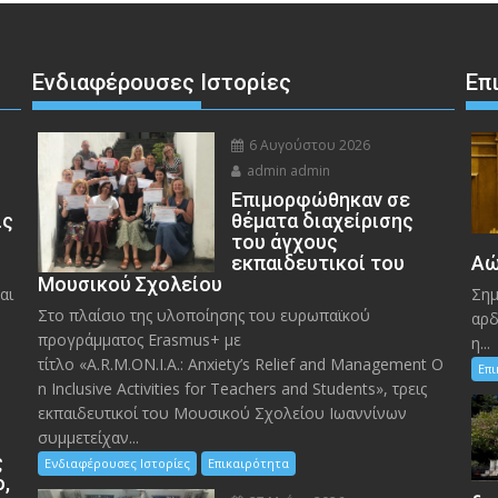
Ενδιαφέρουσες Ιστορίες
Επ
6 Αυγούστου 2026
admin admin
Eπιμορφώθηκαν σε
ις
θέματα διαχείρισης
του άγχους
εκπαιδευτικοί του
Αώ
Μουσικού Σχολείου
αι
Σημ
Στο πλαίσιο της υλοποίησης του ευρωπαϊκού
αρδ
προγράμματος Erasmus+ με
η...
τίτλο «A.R.M.ON.I.A.: Anxiety’s Relief and Management O
Επ
n Inclusive Activities for Teachers and Students», τρεις
εκπαιδευτικοί του Μουσικού Σχολείου Ιωαννίνων
συμμετείχαν...
ς
Ενδιαφέρουσες Ιστορίες
Επικαιρότητα
ο,