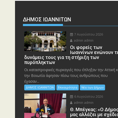
ΔΗΜΟΣ ΙΩΑΝΝΙΤΩΝ
7 Αυγούστου 2026
admin admin
Οι φορείς των
Ιωαννίνων ενώνουν τ
δυνάμεις τους για τη στήριξη των
πυρόπληκτων
Οι καταστροφικές πυρκαγιές που έπληξαν την Αττική κ
την Bοιωτία άφησαν πίσω τους ανθρώπους που
έχασαν...
ΔΗΜΟΣ ΙΩΑΝΝΙΤΩΝ
Επικαιρότητα
Νέα των Δήμων
6 Αυγούστου 2026
admin admin
Θ. Μπέγκας: «Ο Δήμο
μας αλλάζει με σχέδι