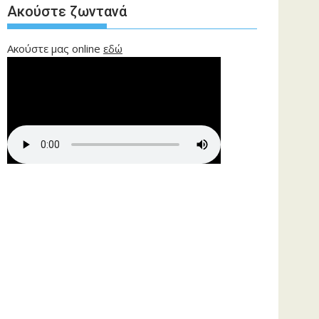
Ακούστε ζωντανά
Ακούστε μας online
εδώ