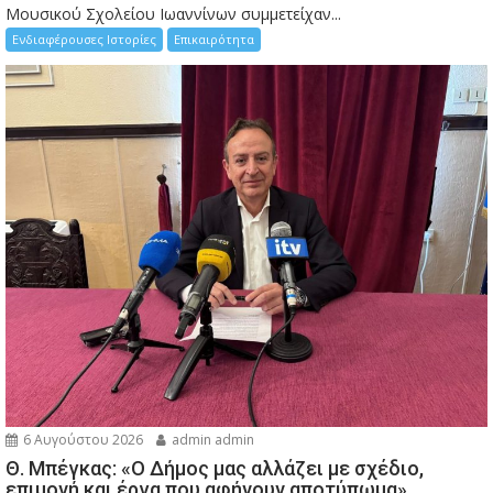
Μουσικού Σχολείου Ιωαννίνων συμμετείχαν...
Ενδιαφέρουσες Ιστορίες
Επικαιρότητα
6 Αυγούστου 2026
admin admin
Θ. Μπέγκας: «Ο Δήμος μας αλλάζει με σχέδιο,
επιμονή και έργα που αφήνουν αποτύπωμα»