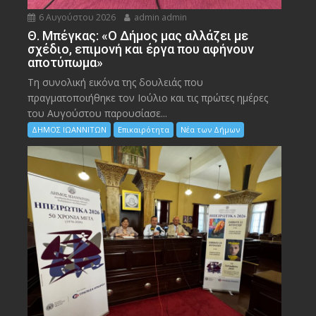
6 Αυγούστου 2026
admin admin
Θ. Μπέγκας: «Ο Δήμος μας αλλάζει με
σχέδιο, επιμονή και έργα που αφήνουν
αποτύπωμα»
Τη συνολική εικόνα της δουλειάς που
πραγματοποιήθηκε τον Ιούλιο και τις πρώτες ημέρες
του Αυγούστου παρουσίασε...
ΔΗΜΟΣ ΙΩΑΝΝΙΤΩΝ
Επικαιρότητα
Νέα των Δήμων