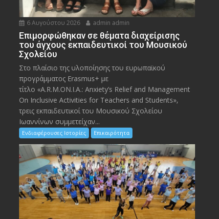
6 Αυγούστου 2026
admin admin
Eπιμορφώθηκαν σε θέματα διαχείρισης
του άγχους εκπαιδευτικοί του Μουσικού
Σχολείου
Στο πλαίσιο της υλοποίησης του ευρωπαϊκού
προγράμματος Erasmus+ με
τίτλο «A.R.M.ON.I.A.: Anxiety’s Relief and Management
On Inclusive Activities for Teachers and Students»,
τρεις εκπαιδευτικοί του Μουσικού Σχολείου
Ιωαννίνων συμμετείχαν...
Ενδιαφέρουσες Ιστορίες
Επικαιρότητα