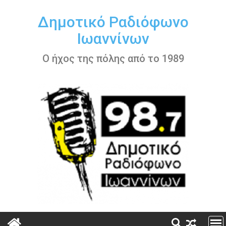
Περάστε
στο
Δημοτικό Ραδιόφωνο
περιεχόμενο
Ιωαννίνων
Ο ήχος της πόλης από το 1989