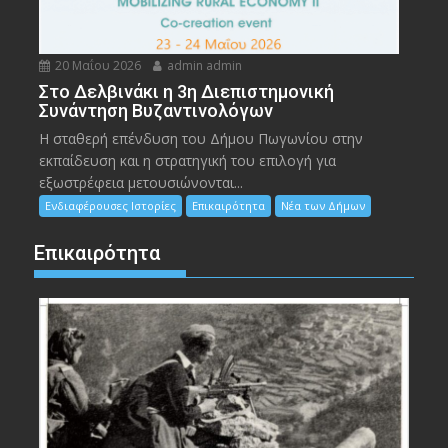
20 Μαΐου 2026
admin admin
Στο Δελβινάκι η 3η Διεπιστημονική
Συνάντηση Βυζαντινολόγων
Η σταθερή επένδυση του Δήμου Πωγωνίου στην
εκπαίδευση και η στρατηγική του επιλογή για
εξωστρέφεια μετουσιώνονται...
Ενδιαφέρουσες Ιστορίες
Επικαιρότητα
Νέα των Δήμων
Επικαιρότητα