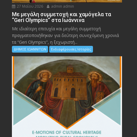
27 Μαΐου 2026
admin admin
Με μεγάλη συμμετοχή και χαμόγελα τα
“Geri Olympics” στα Ιωάννινα
Με ιδιαίτερη επιτυχία και μεγάλη συμμετοχή
πραγματοποιήθηκαν για δεύτερη συνεχόμενη χρονιά
τα “Geri Olympics”, η ξεχωριστή...
ΔΗΜΟΣ ΙΩΑΝΝΙΤΩΝ
Ενδιαφέρουσες Ιστορίες