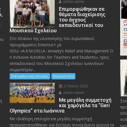
admin admin
ς
Eπιμορφώθηκαν σε
ο,
θέματα διαχείρισης
του άγχους
»
εκπαιδευτικοί του
Μουσικού Σχολείου
Στο πλαίσιο της υλοποίησης του ευρωπαϊκού
ου
προγράμματος Erasmus+ με
τίτλο «A.R.M.ON.I.A.: Anxiety’s Relief and Management O
n Inclusive Activities for Teachers and Students», τρεις
εκπαιδευτικοί του Μουσικού Σχολείου Ιωαννίνων
συμμετείχαν...
Ενδιαφέρουσες Ιστορίες
Επικαιρότητα
27 Μαΐου 2026
admin admin
Με μεγάλη συμμετοχή
η
Στο
και χαμόγελα τα “Geri
προ
Olympics” στα Ιωάννινα
τίτ
Με ιδιαίτερη επιτυχία και μεγάλη συμμετοχή
Inc
πραγματοποιήθηκαν για δεύτερη συνεχόμενη χρονιά τα
εκπ