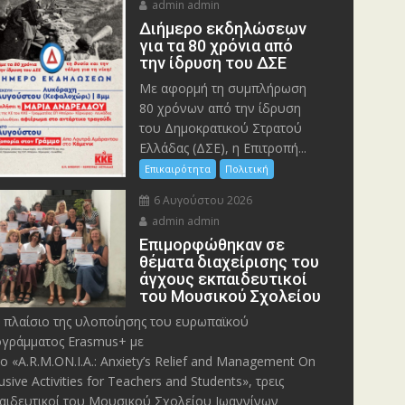
admin admin
Διήμερο εκδηλώσεων
για τα 80 χρόνια από
την ίδρυση του ΔΣΕ
Με αφορμή τη συμπλήρωση
80 χρόνων από την ίδρυση
του Δημοκρατικού Στρατού
Ελλάδας (ΔΣΕ), η Επιτροπή...
Επικαιρότητα
Πολιτική
6 Αυγούστου 2026
admin admin
Eπιμορφώθηκαν σε
θέματα διαχείρισης του
άγχους εκπαιδευτικοί
του Μουσικού Σχολείου
 πλαίσιο της υλοποίησης του ευρωπαϊκού
γράμματος Erasmus+ με
λο «A.R.M.ON.I.A.: Anxiety’s Relief and Management On
lusive Activities for Teachers and Students», τρεις
αιδευτικοί του Μουσικού Σχολείου Ιωαννίνων