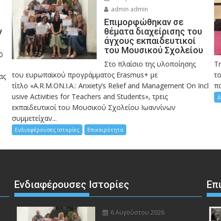
admin admin
Eπιμορφώθηκαν σε
ν
θέματα διαχείρισης του
άγχους εκπαιδευτικοί
του Μουσικού Σχολείου
0
Στο πλαίσιο της υλοποίησης
Τ
του ευρωπαϊκού προγράμματος Erasmus+ με
το
ας
τίτλο «A.R.M.ON.I.A.: Anxiety’s Relief and Management On Incl
πα
usive Activities for Teachers and Students», τρεις
Δ
εκπαιδευτικοί του Μουσικού Σχολείου Ιωαννίνων
συμμετείχαν...
Ενδιαφέρουσες Ιστορίες
Επικαιρότητα
Ενδιαφέρουσες Ιστορίες
Επ
6 Αυγούστου 2026