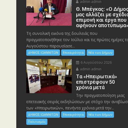
admin admin
Θ. Μπέγκας: «Ο Δήμο
μας αλλάζει με σχέδι
επιμονή και έργα που
αφήνουν αποτύπωμα
Τη συνολική εικόνα της δουλειάς που
πραγματοποιήθηκε τον Ιούλιο και τις πρώτες ημέρες τ
Αυγούστου παρουσίασε...
ΔΗΜΟΣ ΙΩΑΝΝΙΤΩΝ
Επικαιρότητα
Νέα των Δήμων
6 Αυγούστου 2026
admin admin
Tα «Ηπειρωτικά»
επιστρέφουν 50
χρόνια μετά
Την πραγματοποίηση μιας
επετειακής σειράς εκδηλώσεων με στόχο την αναβίωσ
των «Ηπειρωτικών», πενήντα χρόνια μετά την...
ΔΗΜΟΣ ΙΩΑΝΝΙΤΩΝ
Επικαιρότητα
Νέα των Δήμων
Πολιτισμός