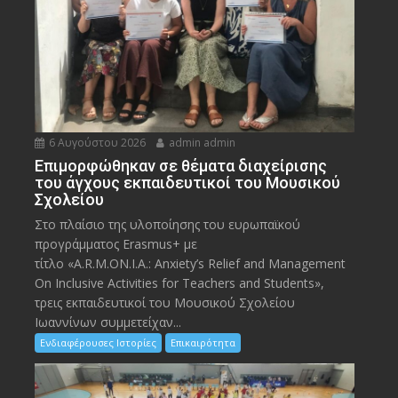
6 Αυγούστου 2026
admin admin
Eπιμορφώθηκαν σε θέματα διαχείρισης
του άγχους εκπαιδευτικοί του Μουσικού
Σχολείου
Στο πλαίσιο της υλοποίησης του ευρωπαϊκού
προγράμματος Erasmus+ με
τίτλο «A.R.M.ON.I.A.: Anxiety’s Relief and Management
On Inclusive Activities for Teachers and Students»,
τρεις εκπαιδευτικοί του Μουσικού Σχολείου
Ιωαννίνων συμμετείχαν...
Ενδιαφέρουσες Ιστορίες
Επικαιρότητα