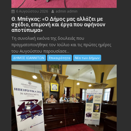
6 Αυγούστου 2026
admin admin
Θ. Μπέγκας: «Ο Δήμος μας αλλάζει με
σχέδιο, επιμονή και έργα που αφήνουν
αποτύπωμα»
Τη συνολική εικόνα της δουλειάς που
πραγματοποιήθηκε τον Ιούλιο και τις πρώτες ημέρες
του Αυγούστου παρουσίασε...
ΔΗΜΟΣ ΙΩΑΝΝΙΤΩΝ
Επικαιρότητα
Νέα των Δήμων