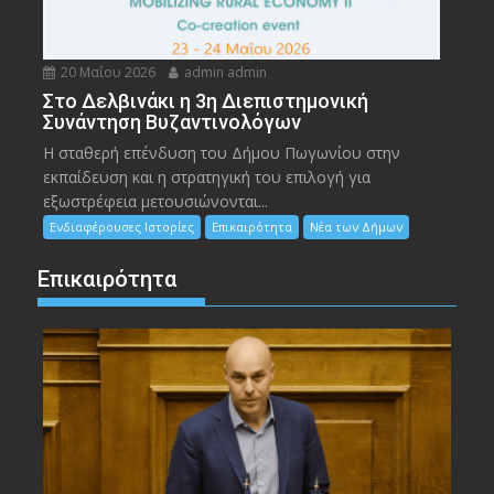
20 Μαΐου 2026
admin admin
Στο Δελβινάκι η 3η Διεπιστημονική
Συνάντηση Βυζαντινολόγων
Η σταθερή επένδυση του Δήμου Πωγωνίου στην
εκπαίδευση και η στρατηγική του επιλογή για
εξωστρέφεια μετουσιώνονται...
Ενδιαφέρουσες Ιστορίες
Επικαιρότητα
Νέα των Δήμων
Επικαιρότητα