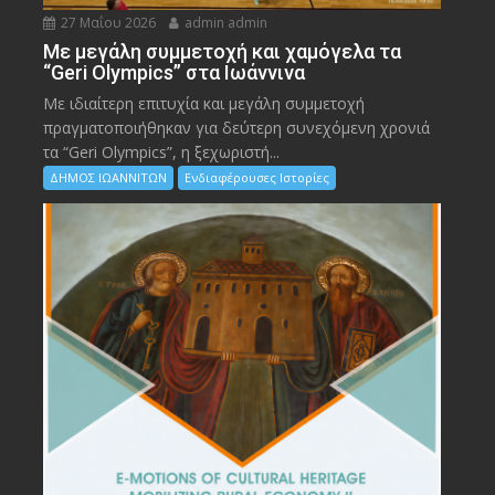
27 Μαΐου 2026
admin admin
Με μεγάλη συμμετοχή και χαμόγελα τα
“Geri Olympics” στα Ιωάννινα
Με ιδιαίτερη επιτυχία και μεγάλη συμμετοχή
πραγματοποιήθηκαν για δεύτερη συνεχόμενη χρονιά
τα “Geri Olympics”, η ξεχωριστή...
ΔΗΜΟΣ ΙΩΑΝΝΙΤΩΝ
Ενδιαφέρουσες Ιστορίες