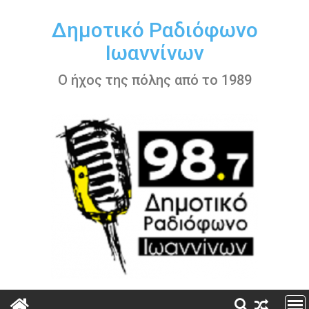
Περάστε
στο
Δημοτικό Ραδιόφωνο
περιεχόμενο
Ιωαννίνων
Ο ήχος της πόλης από το 1989