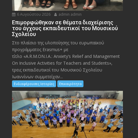
6 Αυγούστου 2026
admin admin
Eπιμορφώθηκαν σε θέματα διαχείρισης
του άγχους εκπαιδευτικοί του Μουσικού
Σχολείου
Στο πλαίσιο της υλοποίησης του ευρωπαϊκού
προγράμματος Erasmus+ με
τίτλο «A.R.M.ON.I.A.: Anxiety’s Relief and Management
On Inclusive Activities for Teachers and Students»,
τρεις εκπαιδευτικοί του Μουσικού Σχολείου
Ιωαννίνων συμμετείχαν...
Ενδιαφέρουσες Ιστορίες
Επικαιρότητα