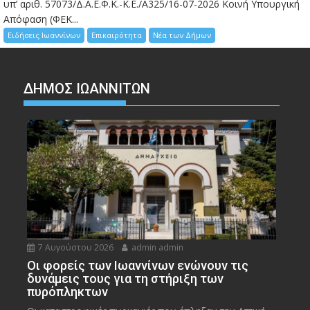
υπ’ αριθ. 57073/Δ.Α.Ε.Φ.Κ.-Κ.Ε./Α325/16-07-2026 Κοινή Υπουργική
Απόφαση (ΦΕΚ...
Ειδήσεις Ιωαννίνων
Επικαιρότητα
Νέα των Δήμων
ΔΗΜΟΣ ΙΩΑΝΝΙΤΩΝ
7 Αυγούστου 2026
admin admin
Οι φορείς των Ιωαννίνων ενώνουν τις
δυνάμεις τους για τη στήριξη των
πυρόπληκτων