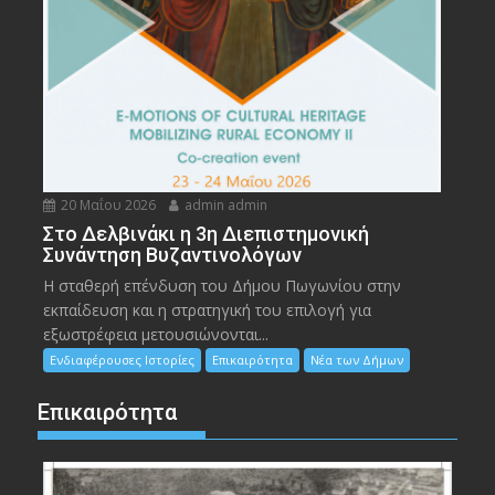
20 Μαΐου 2026
admin admin
Στο Δελβινάκι η 3η Διεπιστημονική
Συνάντηση Βυζαντινολόγων
Η σταθερή επένδυση του Δήμου Πωγωνίου στην
εκπαίδευση και η στρατηγική του επιλογή για
εξωστρέφεια μετουσιώνονται...
Ενδιαφέρουσες Ιστορίες
Επικαιρότητα
Νέα των Δήμων
Επικαιρότητα