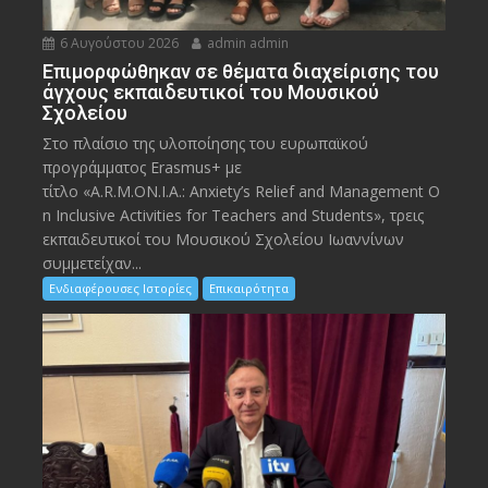
6 Αυγούστου 2026
admin admin
Eπιμορφώθηκαν σε θέματα διαχείρισης του
άγχους εκπαιδευτικοί του Μουσικού
Σχολείου
Στο πλαίσιο της υλοποίησης του ευρωπαϊκού
προγράμματος Erasmus+ με
τίτλο «A.R.M.ON.I.A.: Anxiety’s Relief and Management O
n Inclusive Activities for Teachers and Students», τρεις
εκπαιδευτικοί του Μουσικού Σχολείου Ιωαννίνων
συμμετείχαν...
Ενδιαφέρουσες Ιστορίες
Επικαιρότητα