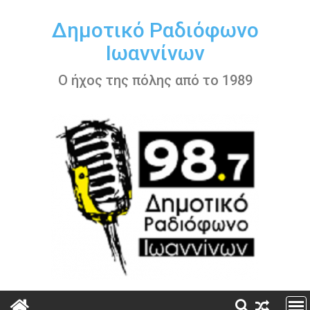
Περάστε
στο
Δημοτικό Ραδιόφωνο
περιεχόμενο
Ιωαννίνων
Ο ήχος της πόλης από το 1989