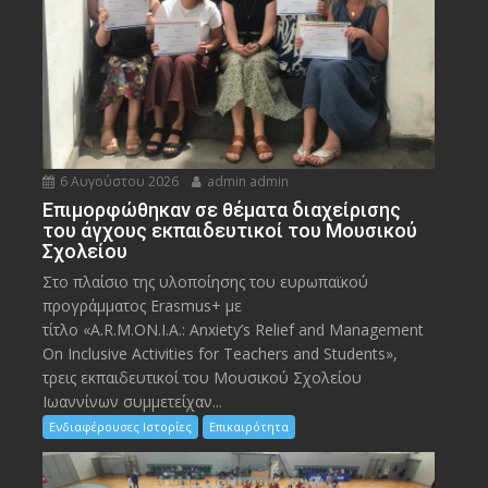
6 Αυγούστου 2026
admin admin
Eπιμορφώθηκαν σε θέματα διαχείρισης
του άγχους εκπαιδευτικοί του Μουσικού
Σχολείου
Στο πλαίσιο της υλοποίησης του ευρωπαϊκού
προγράμματος Erasmus+ με
τίτλο «A.R.M.ON.I.A.: Anxiety’s Relief and Management
On Inclusive Activities for Teachers and Students»,
τρεις εκπαιδευτικοί του Μουσικού Σχολείου
Ιωαννίνων συμμετείχαν...
Ενδιαφέρουσες Ιστορίες
Επικαιρότητα