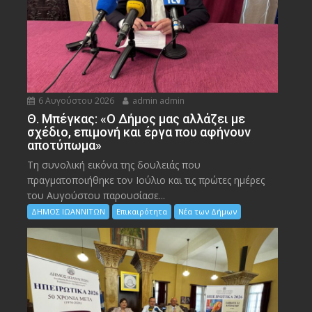
6 Αυγούστου 2026
admin admin
Θ. Μπέγκας: «Ο Δήμος μας αλλάζει με
σχέδιο, επιμονή και έργα που αφήνουν
αποτύπωμα»
Τη συνολική εικόνα της δουλειάς που
πραγματοποιήθηκε τον Ιούλιο και τις πρώτες ημέρες
του Αυγούστου παρουσίασε...
ΔΗΜΟΣ ΙΩΑΝΝΙΤΩΝ
Επικαιρότητα
Νέα των Δήμων