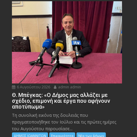
6 Αυγούστου 2026
admin admin
Θ. Μπέγκας: «Ο Δήμος μας αλλάζει με
σχέδιο, επιμονή και έργα που αφήνουν
αποτύπωμα»
Τη συνολική εικόνα της δουλειάς που
πραγματοποιήθηκε τον Ιούλιο και τις πρώτες ημέρες
του Αυγούστου παρουσίασε...
ΔΗΜΟΣ ΙΩΑΝΝΙΤΩΝ
Επικαιρότητα
Νέα των Δήμων