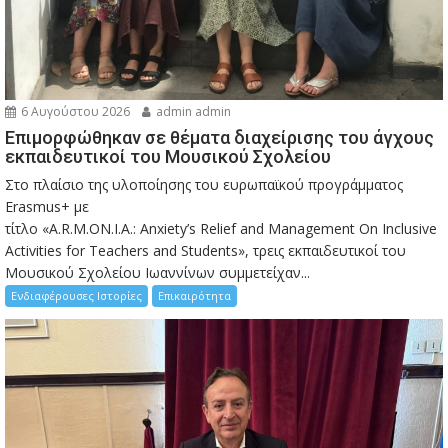
6 Αυγούστου 2026
admin admin
Eπιμορφώθηκαν σε θέματα διαχείρισης του άγχους
εκπαιδευτικοί του Μουσικού Σχολείου
Στο πλαίσιο της υλοποίησης του ευρωπαϊκού προγράμματος
Erasmus+ με
τίτλο «A.R.M.ON.I.A.: Anxiety’s Relief and Management On Inclusive
Activities for Teachers and Students», τρεις εκπαιδευτικοί του
Μουσικού Σχολείου Ιωαννίνων συμμετείχαν...
Ενδιαφέρουσες Ιστορίες
Επικαιρότητα