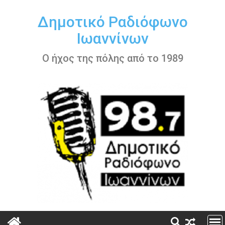
Περάστε
στο
Δημοτικό Ραδιόφωνο
περιεχόμενο
Ιωαννίνων
Ο ήχος της πόλης από το 1989