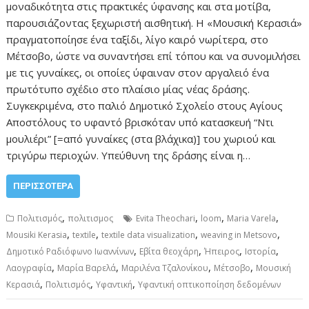
μοναδικότητα στις πρακτικές ύφανσης και στα μοτίβα,
παρουσιάζοντας ξεχωριστή αισθητική. Η «Μουσική Κερασιά»
πραγματοποίησε ένα ταξίδι, λίγο καιρό νωρίτερα, στο
Μέτσοβο, ώστε να συναντήσει επί τόπου και να συνομιλήσει
με τις γυναίκες, οι οποίες ύφαιναν στον αργαλειό ένα
πρωτότυπο σχέδιο στο πλαίσιο μίας νέας δράσης.
Συγκεκριμένα, στο παλιό Δημοτικό Σχολείο στους Αγίους
Αποστόλους το υφαντό βρισκόταν υπό κατασκευή “Ντι
μουλιέρι” [=από γυναίκες (στα βλάχικα)] του χωριού και
τριγύρω περιοχών. Υπεύθυνη της δράσης είναι η…
ΠΕΡΙΣΣΌΤΕΡΑ
,
,
,
,
Πολιτισμός
πολιτισμος
Evita Theochari
loom
Maria Varela
,
,
,
,
Mousiki Kerasia
textile
textile data visualization
weaving in Metsovo
,
,
,
,
Δημοτικό Ραδιόφωνο Ιωαννίνων
Εβίτα θεοχάρη
Ήπειρος
Ιστορία
,
,
,
,
Λαογραφία
Μαρία Βαρελά
Μαριλένα Τζαλονίκου
Μέτσοβο
Μουσική
,
,
,
Κερασιά
Πολιτισμός
Υφαντική
Υφαντική οπτικοποίηση δεδομένων