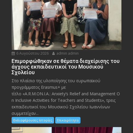
6 Αυγούστου 2026
admin admin
Eπιμορφώθηκαν σε θέματα διαχείρισης του
άγχους εκπαιδευτικοί του Μουσικού
Σχολείου
Στο πλαίσιο της υλοποίησης του ευρωπαϊκού
προγράμματος Erasmus+ με
τίτλο «A.R.M.ON.I.A.: Anxiety’s Relief and Management O
n Inclusive Activities for Teachers and Students», τρεις
εκπαιδευτικοί του Μουσικού Σχολείου Ιωαννίνων
συμμετείχαν...
Ενδιαφέρουσες Ιστορίες
Επικαιρότητα