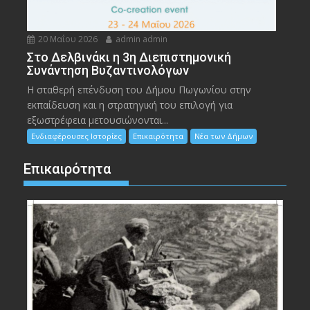
20 Μαΐου 2026
admin admin
Στο Δελβινάκι η 3η Διεπιστημονική
Συνάντηση Βυζαντινολόγων
Η σταθερή επένδυση του Δήμου Πωγωνίου στην
εκπαίδευση και η στρατηγική του επιλογή για
εξωστρέφεια μετουσιώνονται...
Ενδιαφέρουσες Ιστορίες
Επικαιρότητα
Νέα των Δήμων
Επικαιρότητα