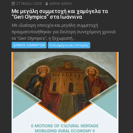
27 Μαΐου 2026
admin admin
Με μεγάλη συμμετοχή και χαμόγελα τα
“Geri Olympics” στα Ιωάννινα
Με ιδιαίτερη επιτυχία και μεγάλη συμμετοχή
πραγματοποιήθηκαν για δεύτερη συνεχόμενη χρονιά
τα “Geri Olympics”, η ξεχωριστή...
ΔΗΜΟΣ ΙΩΑΝΝΙΤΩΝ
Ενδιαφέρουσες Ιστορίες