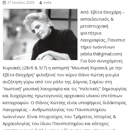
27 Ιουνίου 2020
evita
Από: Εβίτα Θεοχάρη –
εκπαιδευτικός &
μεταπτυχιακή
φοιτήτρια
Λαογραφίας_Πανεπισ
τήμιο Ιωαννίνων
(ebita.th@gmail.com)
Για δύο συνεχόμενες
Κυριακές (28/6 & 5/7) η εκπομπή “Μουσική Κερασιά, με την
Εβίτα Θεοχάρη” φιλοξενεί τον κύριο Θάνο Κώτση για μία
συζήτηση γύρω από τον ρόλο της Δόμνας Σαμίου στη
“σωστική” μουσική λαογραφία και τις “πολιτικές” δημιουργίας
και διαχείρισης πρωτογενούς αρχειακού υλικού επιτόπιων
καταγραφών. Ο Θάνος Κώτσης είναι υποψήφιος διδάκτορας
Λαογραφίας – Ανθρωπολογίας του Πανεπιστημίου
Ιωαννίνων. Είναι πτυχιούχος του Τμήματος Ιστορίας &
Αρχαιολογίας του ίδιου Πανεπιστημίου και κάτοχος