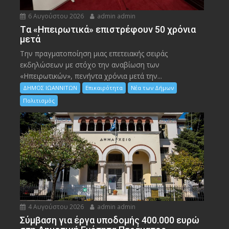
6 Αυγούστου 2026
admin admin
Tα «Ηπειρωτικά» επιστρέφουν 50 χρόνια
μετά
Την πραγματοποίηση μιας επετειακής σειράς
εκδηλώσεων με στόχο την αναβίωση των
«Ηπειρωτικών», πενήντα χρόνια μετά την...
ΔΗΜΟΣ ΙΩΑΝΝΙΤΩΝ
Επικαιρότητα
Νέα των Δήμων
Πολιτισμός
4 Αυγούστου 2026
admin admin
Σύμβαση για έργα υποδομής 400.000 ευρώ