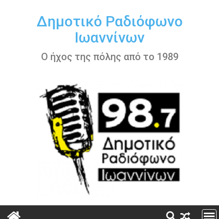
Περάστε
στο
Δημοτικό Ραδιόφωνο
περιεχόμενο
Ιωαννίνων
Ο ήχος της πόλης από το 1989