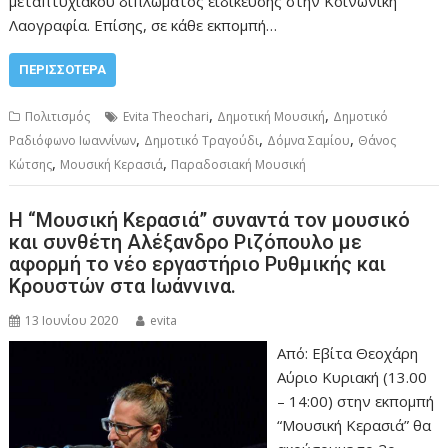
μεταπτυχιακού διπλώματος ειδίκευσης στην Κοινωνική
Λαογραφία. Επίσης, σε κάθε εκπομπή…
ΠΕΡΙΣΣΌΤΕΡΑ
,
,
Πολιτισμός
Evita Theochari
Δημοτική Μουσική
Δημοτικό
,
,
,
Ραδιόφωνο Ιωαννίνων
Δημοτικό Τραγούδι
Δόμνα Σαμίου
Θάνος
,
,
Κώτσης
Μουσική Κερασιά
Παραδοσιακή Μουσική
Η “Μουσική Κερασιά” συναντά τον μουσικό
και συνθέτη Αλέξανδρο Ριζόπουλο με
αφορμή το νέο εργαστήριο Ρυθμικής και
Κρουστών στα Ιωάννινα.
13 Ιουνίου 2020
evita
Από: Εβίτα Θεοχάρη
Αύριο Κυριακή (13.00
– 14:00) στην εκπομπή
“Μουσική Κερασιά” θα