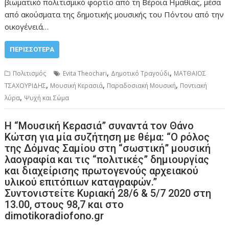
βιωματικό πολιτισμικό φορτίο από τη Βέροια Ημαθίας, μέσα
από ακούσματα της δημοτικής μουσικής του Πόντου από την
οικογένειά…
ΠΕΡΙΣΣΌΤΕΡΑ
,
,
Πολιτισμός
Evita Theochari
Δημοτικό Τραγούδι
ΜΑΤΘΑΙΟΣ
,
,
,
ΤΣΑΧΟΥΡΙΔΗΣ
Μουσική Κερασιά
Παραδοσιακή Μουσική
Ποντιακή
,
λύρα
Ψυχή και Σώμα
H “Μουσική Κερασιά” συναντά τον Θάνο
Κώτση για μία συζήτηση με θέμα: “Ο ρόλος
της Δόμνας Σαμίου στη “σωστική” μουσική
λαογραφία και τις “πολιτικές” δημιουργίας
και διαχείρισης πρωτογενούς αρχειακού
υλικού επιτόπιων καταγραφών.”
Συντονιστείτε Κυριακή 28/6 & 5/7 2020 στη
13.00, στους 98,7 και στο
dimotikoradiofono.gr