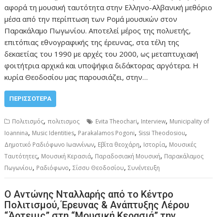
αφορά τη μουσική ταυτότητα στην Ελληνο-Αλβανική μεθόριο
μέσα από την περίπτωση των Ρομά μουσικών στον
Παρακάλαμο Πωγωνίου. Αποτελεί μέρος της πολυετής,
επιτόπιας εθνογραφικής της έρευνας, στα τέλη της
δεκαετίας του 1990 με αρχές του 2000, ως μεταπτυχιακή
φοιτήτρια αρχικά και υποψήφια διδάκτορας αργότερα. Η
κυρία Θεοδοσίου μας παρουσιάζει, στην…
ΠΕΡΙΣΣΌΤΕΡΑ
,
,
,
Πολιτισμός
πολιτισμος
Evita Theochari
Interview
Municipality of
,
,
,
,
Ioannina
Music Identities
Parakalamos Pogoni
Sissi Theodosiou
,
,
,
Δημοτικό Ραδιόφωνο Ιωαννίνων
Εβίτα θεοχάρη
Ιστορία
Μουσικές
,
,
,
Ταυτότητες
Μουσική Κερασιά
Παραδοσιακή Μουσική
Παρακάλαμος
,
,
,
Πωγωνίου
Ραδιόφωνο
Σίσσυ Θεοδοσίου
Συνέντευξη
Ο Αντώνης Νταλλαρής από το Κέντρο
Πολιτισμού, Έρευνας & Ανάπτυξης Λέρου
“Άρτεμις” στη “Μουσική Κερασιά” την