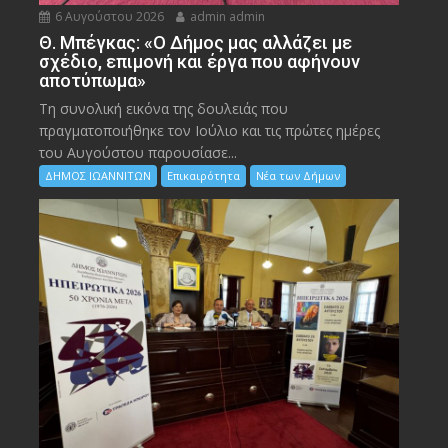
6 Αυγούστου 2026
admin admin
Θ. Μπέγκας: «Ο Δήμος μας αλλάζει με
σχέδιο, επιμονή και έργα που αφήνουν
αποτύπωμα»
Τη συνολική εικόνα της δουλειάς που
πραγματοποιήθηκε τον Ιούλιο και τις πρώτες ημέρες
του Αυγούστου παρουσίασε...
ΔΗΜΟΣ ΙΩΑΝΝΙΤΩΝ
Επικαιρότητα
Νέα των Δήμων