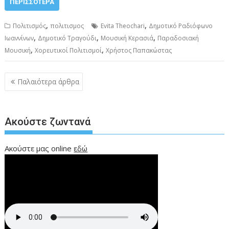
ΠΕΡΙΣΣΌΤΕΡΑ
,
,
Πολιτισμός
πολιτισμος
Evita Theochari
Δημοτικό Ραδιόφωνο
,
,
,
Ιωαννίνων
Δημοτικό Τραγούδι
Μουσική Κερασιά
Παραδοσιακή
,
,
Μουσική
Χορευτικοί Πολιτισμοί
Χρήστος Παπακώστας
Πλοήγηση
Παλαιότερα άρθρα
άρθρων
Ακούστε ζωντανά
Ακούστε μας online
εδώ