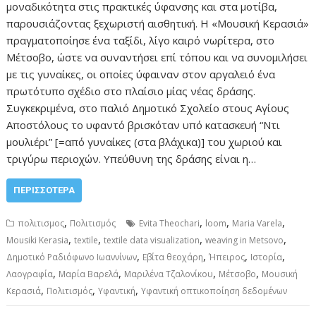
μοναδικότητα στις πρακτικές ύφανσης και στα μοτίβα,
παρουσιάζοντας ξεχωριστή αισθητική. Η «Μουσική Κερασιά»
πραγματοποίησε ένα ταξίδι, λίγο καιρό νωρίτερα, στο
Μέτσοβο, ώστε να συναντήσει επί τόπου και να συνομιλήσει
με τις γυναίκες, οι οποίες ύφαιναν στον αργαλειό ένα
πρωτότυπο σχέδιο στο πλαίσιο μίας νέας δράσης.
Συγκεκριμένα, στο παλιό Δημοτικό Σχολείο στους Αγίους
Αποστόλους το υφαντό βρισκόταν υπό κατασκευή “Ντι
μουλιέρι” [=από γυναίκες (στα βλάχικα)] του χωριού και
τριγύρω περιοχών. Υπεύθυνη της δράσης είναι η…
ΠΕΡΙΣΣΌΤΕΡΑ
,
,
,
,
πολιτισμος
Πολιτισμός
Evita Theochari
loom
Maria Varela
,
,
,
,
Mousiki Kerasia
textile
textile data visualization
weaving in Metsovo
,
,
,
,
Δημοτικό Ραδιόφωνο Ιωαννίνων
Εβίτα θεοχάρη
Ήπειρος
Ιστορία
,
,
,
,
Λαογραφία
Μαρία Βαρελά
Μαριλένα Τζαλονίκου
Μέτσοβο
Μουσική
,
,
,
Κερασιά
Πολιτισμός
Υφαντική
Υφαντική οπτικοποίηση δεδομένων