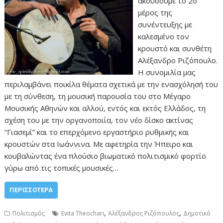
ακούσουμε το 2ο
μέρος της
συνέντευξης με
καλεσμένο τον
κρουστό και συνθέτη
Αλέξανδρο Ριζόπουλο.
Η συνομιλία μας
περιλαμβάνει ποικίλα θέματα σχετικά με την ενασχόλησή του
με τη σύνθεση, τη μουσική παρουσία του στο Μέγαρο
Μουσικής Αθηνών και αλλού, εντός και εκτός Ελλάδος, τη
σχέση του με την οργανοποιία, τον νέο δίσκο ακτίνας
“Γιασεμί” και το επερχόμενο εργαστήριο ρυθμικής και
κρουστών στα Ιωάννινα. Με αφετηρία την Ήπειρο και
κουβαλώντας ένα πλούσιο βιωματικό πολιτισμικό φορτίο
γύρω από τις τοπικές μουσικές…
ΠΕΡΙΣΣΌΤΕΡΑ
,
,
Πολιτισμός
Evita Theochari
Αλέξανδρος Ριζόπουλος
Δημοτικό