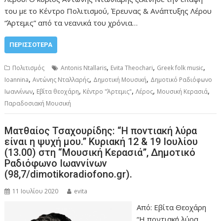
του με το Κέντρο Πολιτισμού, Έρευνας & Ανάπτυξης Λέρου
“Άρτεμις” από τα νεανικά του χρόνια…
ΠΕΡΙΣΣΌΤΕΡΑ
,
,
,
Πολιτισμός
Antonis Ntallaris
Evita Theochari
Greek folk music
,
,
,
Ioannina
Αντώνης Νταλλαρής
Δημοτική Μουσική
Δημοτικό Ραδιόφωνο
,
,
,
,
,
Ιωαννίνων
Εβίτα θεοχάρη
Κέντρο "Άρτεμις"
Λέρος
Μουσική Κερασιά
Παραδοσιακή Μουσική
Ματθαίος Τσαχουρίδης: “Η ποντιακή λύρα
είναι η ψυχή μου.” Κυριακή 12 & 19 Ιουλίου
(13.00) στη “Μουσική Κερασιά”, Δημοτικό
Ραδιόφωνο Ιωαννίνων
(98,7/dimotikoradiofono.gr).
11 Ιουλίου 2020
evita
Από: Εβίτα Θεοχάρη
“Η ποντιακή λύρα