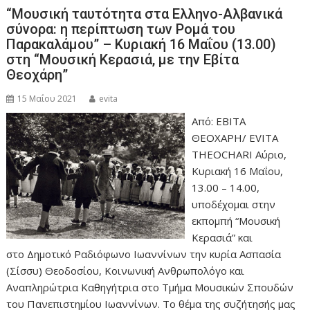
“Μουσική ταυτότητα στα Ελληνο-Αλβανικά
σύνορα: η περίπτωση των Ρομά του
Παρακαλάμου” – Κυριακή 16 Μαΐου (13.00)
στη “Μουσική Κερασιά, με την Εβίτα
Θεοχάρη”
15 Μαΐου 2021
evita
Από: ΕΒΙΤΑ
ΘΕΟΧΑΡΗ/ EVITA
THEOCHARI Αύριο,
Κυριακή 16 Μαΐου,
13.00 – 14.00,
υποδέχομαι στην
εκπομπή “Μουσική
Κερασιά” και
στο Δημοτικό Ραδιόφωνο Ιωαννίνων την κυρία Ασπασία
(Σίσσυ) Θεοδοσίου, Κοινωνική Ανθρωπολόγο και
Αναπληρώτρια Καθηγήτρια στο Τμήμα Μουσικών Σπουδών
του Πανεπιστημίου Ιωαννίνων. Το θέμα της συζήτησής μας