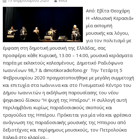
15 Φεβρουαρίου 2020
evita
Από: Εβίτα Θεοχάρη
Η «Μουσική Κερασιά»
μία εκπομπή
μουσικής και λόγου,
για τον πολιτισμό με
έμφαση στη δημοτική μουσική της Ελλάδας, σας
προσφέρει κάθε Κυριακή, 13.00 – 14.00, μουσικά κεράσματα
παρέα με εκλεκτούς καλεσμένους. Δημοτικό Ραδιόφωνο
Ιωαννίνων 98,7 & dimotikoradiofono.gr Την Τετάρτη 5
Φεβρουαρίου 2020 πραγματοποιήθηκε με μεγάλη συμμετοχή
και επιτυχία στα Ιωάννινα και στο Πνευματικό Κέντρο του
Δήμου Ιωαννιτών η εκδήλωση παρουσίασης του νέου
ψηφιακού δίσκου “Η ψυχή της Ηπείρου“. Η συλλογή αυτή
περιλαμβάνει κυρίως παραδοσιακούς σκοπούς και
τραγούδια της Ηπείρου. Πρόκειται για μία νέα και φρέσκια
ανάγνωση της παραδοσιακής μουσικής της Ηπειρου από
δεξιοτέχνες και περίφημους μουσικούς, τον Πετρολούκα
Χαλκιά στο κλαρίνο…