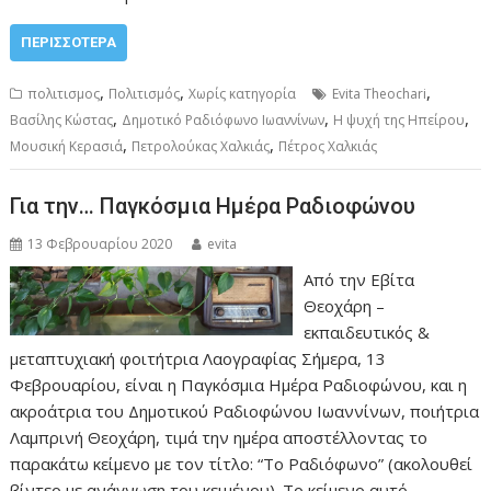
ΠΕΡΙΣΣΌΤΕΡΑ
,
,
,
πολιτισμος
Πολιτισμός
Χωρίς κατηγορία
Evita Theochari
,
,
,
Βασίλης Κώστας
Δημοτικό Ραδιόφωνο Ιωαννίνων
Η ψυχή της Ηπείρου
,
,
Μουσική Κερασιά
Πετρολούκας Χαλκιάς
Πέτρος Χαλκιάς
Για την… Παγκόσμια Ημέρα Ραδιοφώνου
13 Φεβρουαρίου 2020
evita
Από την Εβίτα
Θεοχάρη –
εκπαιδευτικός &
μεταπτυχιακή φοιτήτρια Λαογραφίας Σήμερα, 13
Φεβρουαρίου, είναι η Παγκόσμια Ημέρα Ραδιοφώνου, και η
ακροάτρια του Δημοτικού Ραδιοφώνου Ιωαννίνων, ποιήτρια
Λαμπρινή Θεοχάρη, τιμά την ημέρα αποστέλλοντας το
παρακάτω κείμενο με τον τίτλο: “Το Ραδιόφωνο” (ακολουθεί
βίντεο με ανάγνωση του κειμένου). Το κείμενο αυτό