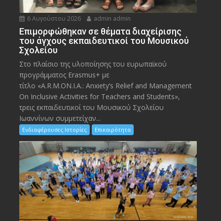
6 Αυγούστου 2026
admin admin
Eπιμορφώθηκαν σε θέματα διαχείρισης
του άγχους εκπαιδευτικοί του Μουσικού
Σχολείου
Στο πλαίσιο της υλοποίησης του ευρωπαϊκού
προγράμματος Erasmus+ με
τίτλο «A.R.M.ON.I.A.: Anxiety’s Relief and Management
On Inclusive Activities for Teachers and Students»,
τρεις εκπαιδευτικοί του Μουσικού Σχολείου
Ιωαννίνων συμμετείχαν...
Ενδιαφέρουσες Ιστορίες
Επικαιρότητα