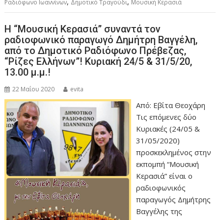
,
,
Ραδιόφωνο Ιωαννίνων
Δημοτικό Τραγούδι
Μουσική Κερασιά
Η “Μουσική Κερασιά” συναντά τον
ραδιοφωνικό παραγωγό Δημήτρη Βαγγέλη,
από το Δημοτικό Ραδιόφωνο Πρέβεζας,
“Ρίζες Ελλήνων”! Κυριακή 24/5 & 31/5/20,
13.00 μ.μ.!
22 Μαΐου 2020
evita
Από: Εβίτα Θεοχάρη
Τις επόμενες δύο
Κυριακές (24/05 &
31/05/2020)
προσκεκλημένος στην
εκπομπή “Μουσική
Κερασιά” είναι ο
ραδιοφωνικός
παραγωγός Δημήτρης
Βαγγέλης της