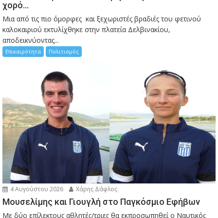
χορό…
Μια από τις πιο όμορφες και ξεχωριστές βραδιές του φετινού
καλοκαιριού εκτυλίχθηκε στην πλατεία Δελβινακίου,
αποδεικνύοντας...
Επικαιρότητα
Πολιτισμός
4 Αυγούστου 2026
Χάρης Δάφλος
Μουσελίμης και Γιουγλή στο Παγκόσμιο Εφήβων
Mε δύο επίλεκτους αθλητές/τριες θα εκπροσωπηθεί ο Ναυτικός