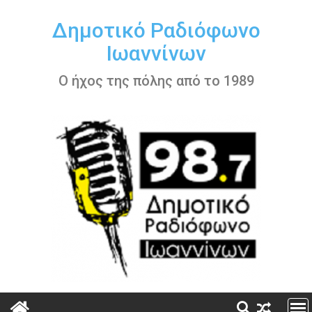
Περάστε
στο
Δημοτικό Ραδιόφωνο
περιεχόμενο
Ιωαννίνων
Ο ήχος της πόλης από το 1989