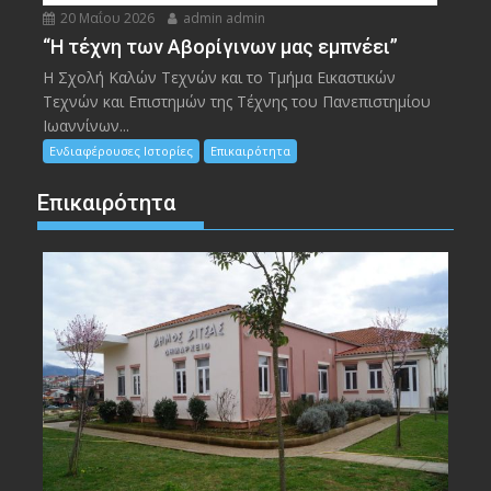
20 Μαΐου 2026
admin admin
“Η τέχνη των Αβορίγινων μας εμπνέει”
Η Σχολή Καλών Τεχνών και το Τμήμα Εικαστικών
Τεχνών και Επιστημών της Τέχνης του Πανεπιστημίου
Ιωαννίνων...
Ενδιαφέρουσες Ιστορίες
Επικαιρότητα
Επικαιρότητα