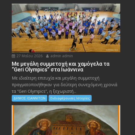
27 Μαΐου 2026
admin admin
Με μεγάλη συμμετοχή και χαμόγελα τα
“Geri Olympics” στα Ιωάννινα
Με ιδιαίτερη επιτυχία και μεγάλη συμμετοχή
πραγματοποιήθηκαν για δεύτερη συνεχόμενη χρονιά
τα “Geri Olympics”, η ξεχωριστή...
ΔΗΜΟΣ ΙΩΑΝΝΙΤΩΝ
Ενδιαφέρουσες Ιστορίες