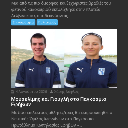
Μια από τις πιο όμορφες και ξεχωριστές βραδιές του
φετινού καλοκαιριού εκτυλίχθηκε στην πλατεία
Δελβινακίου, αποδεικνύοντας...
Επικαιρότητα
Πολιτισμός
4 Αυγούστου 2026
Χάρης Δάφλος
Μουσελίμης και Γιουγλή στο Παγκόσμιο
Εφήβων
Mε δύο επίλεκτους αθλητές/τριες θα εκπροσωπηθεί ο
Ναυτικός Όμιλος Ιωαννίνων στο Παγκόσμιο
Πρωτάθλημα Κωπηλασίας Εφήβων –...