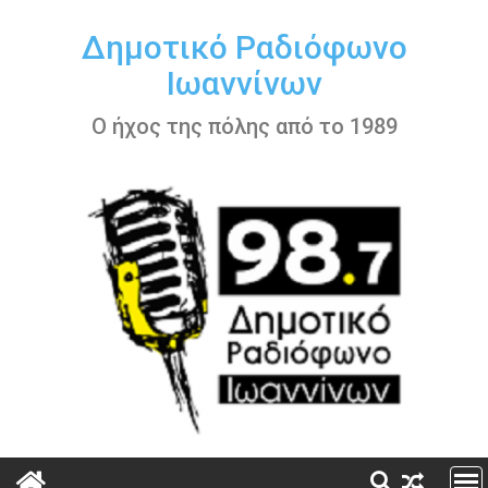
Περάστε
στο
Δημοτικό Ραδιόφωνο
περιεχόμενο
Ιωαννίνων
Ο ήχος της πόλης από το 1989