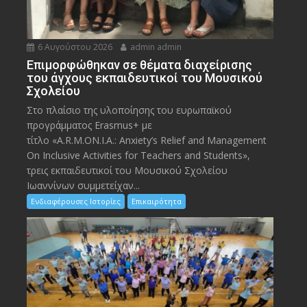
6 Αυγούστου 2026
admin admin
Eπιμορφώθηκαν σε θέματα διαχείρισης
του άγχους εκπαιδευτικοί του Μουσικού
Σχολείου
Στο πλαίσιο της υλοποίησης του ευρωπαϊκού
προγράμματος Erasmus+ με
τίτλο «A.R.M.ON.I.A.: Anxiety’s Relief and Management
On Inclusive Activities for Teachers and Students»,
τρεις εκπαιδευτικοί του Μουσικού Σχολείου
Ιωαννίνων συμμετείχαν...
Ενδιαφέρουσες Ιστορίες
Επικαιρότητα