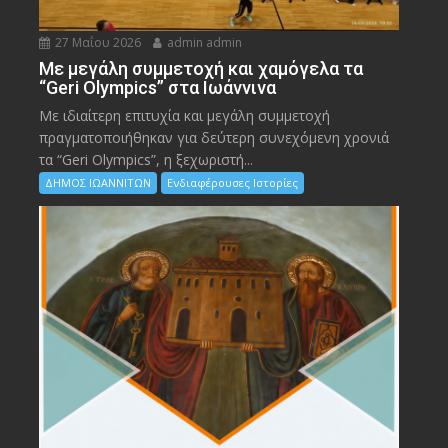
27 Μαΐου 2026
admin admin
Με μεγάλη συμμετοχή και χαμόγελα τα
“Geri Olympics” στα Ιωάννινα
Με ιδιαίτερη επιτυχία και μεγάλη συμμετοχή
πραγματοποιήθηκαν για δεύτερη συνεχόμενη χρονιά
τα “Geri Olympics”, η ξεχωριστή...
ΔΗΜΟΣ ΙΩΑΝΝΙΤΩΝ
Ενδιαφέρουσες Ιστορίες