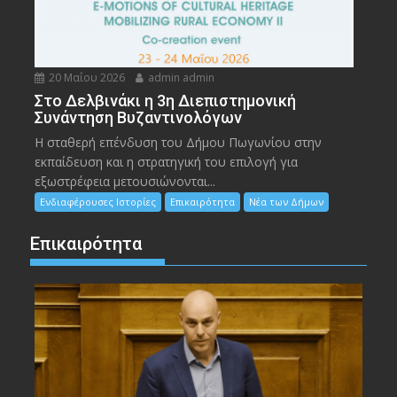
20 Μαΐου 2026
admin admin
Στο Δελβινάκι η 3η Διεπιστημονική
Συνάντηση Βυζαντινολόγων
Η σταθερή επένδυση του Δήμου Πωγωνίου στην
εκπαίδευση και η στρατηγική του επιλογή για
εξωστρέφεια μετουσιώνονται...
Ενδιαφέρουσες Ιστορίες
Επικαιρότητα
Νέα των Δήμων
Επικαιρότητα