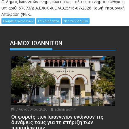
Ο Δήμος Ιωαννιτών ενημερώνει τους πολίτες ότι δημοσιεύθηκε η
υπ’ αριθ. 57073/Δ.Α.Ε.Φ.Κ.-Κ.Ε./Α325/16-07-2026 Κοινή Υπουργική
Απόφαση (ΦΕΚ...
Ειδήσεις Ιωαννίνων
Επικαιρότητα
Νέα των Δήμων
ΔΗΜΟΣ ΙΩΑΝΝΙΤΩΝ
7 Αυγούστου 2026
admin admin
Οι φορείς των Ιωαννίνων ενώνουν τις
δυνάμεις τους για τη στήριξη των
πυρόπληκτων