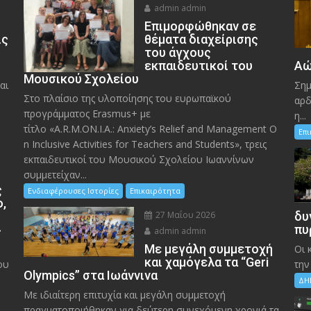
admin admin
Eπιμορφώθηκαν σε
ις
θέματα διαχείρισης
του άγχους
εκπαιδευτικοί του
Αώ
Μουσικού Σχολείου
αι
Σημ
Στο πλαίσιο της υλοποίησης του ευρωπαϊκού
αρδ
προγράμματος Erasmus+ με
η...
τίτλο «A.R.M.ON.I.A.: Anxiety’s Relief and Management O
Επ
n Inclusive Activities for Teachers and Students», τρεις
εκπαιδευτικοί του Μουσικού Σχολείου Ιωαννίνων
συμμετείχαν...
ς
Ενδιαφέρουσες Ιστορίες
Επικαιρότητα
ο,
27 Μαΐου 2026
δυ
»
πυ
admin admin
Με μεγάλη συμμετοχή
Οι 
και χαμόγελα τα “Geri
ου
την
Olympics” στα Ιωάννινα
ΔΗ
Με ιδιαίτερη επιτυχία και μεγάλη συμμετοχή
πραγματοποιήθηκαν για δεύτερη συνεχόμενη χρονιά τα