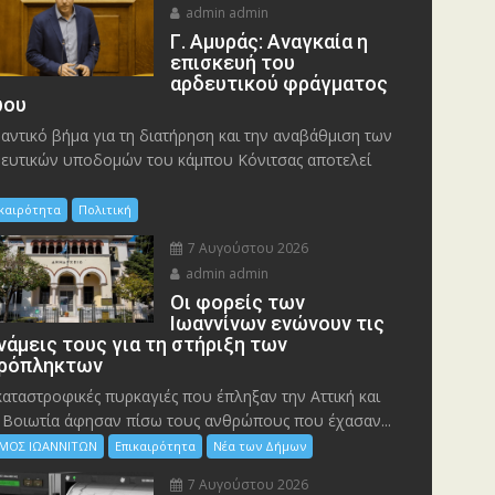
admin admin
Γ. Αμυράς: Αναγκαία η
επισκευή του
αρδευτικού φράγματος
ου
αντικό βήμα για τη διατήρηση και την αναβάθμιση των
ευτικών υποδομών του κάμπου Κόνιτσας αποτελεί
ικαιρότητα
Πολιτική
7 Αυγούστου 2026
admin admin
Οι φορείς των
Ιωαννίνων ενώνουν τις
νάμεις τους για τη στήριξη των
ρόπληκτων
καταστροφικές πυρκαγιές που έπληξαν την Αττική και
 Bοιωτία άφησαν πίσω τους ανθρώπους που έχασαν...
ΜΟΣ ΙΩΑΝΝΙΤΩΝ
Επικαιρότητα
Νέα των Δήμων
7 Αυγούστου 2026