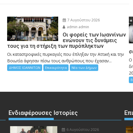
7 Αυγούστου 2026
admin admin
Οι φορείς των Ιωαννίνων
ενώνουν τις δυνάμεις
τους για τη στήριξη των πυρόπληκτων
σ
Οι καταστροφικές πυρκαγιές που έπληξαν την Αττική και την
Ο
Bοιωτία άφησαν πίσω τους ανθρώπους που έχασαν...
δη
ΔΗΜΟΣ ΙΩΑΝΝΙΤΩΝ
Επικαιρότητα
Νέα των Δήμων
2
Ε
Ενδιαφέρουσες Ιστορίες
Επ
6 Αυγούστου 2026