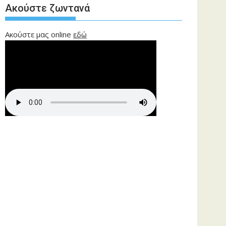
Ακούστε ζωντανά
Ακούστε μας online
εδώ