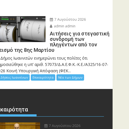
7 Αυγούστου 2026
admin admin
Αιτήσεις για στεγαστική
συνδρομή των
πληγέντων από τον
εισμό της 8ης Μαρτίου
 Δήμος Ιωαννιτών ενημερώνει τους πολίτες ότι
μοσιεύθηκε η υπ’ αριθ. 57073/Δ.Α.Ε.Φ.Κ.-Κ.Ε./Α325/16-07-
026 Κοινή Υπουργική Απόφαση (ΦΕΚ...
ιδήσεις Ιωαννίνων
Επικαιρότητα
Νέα των Δήμων
ικαιρότητα
7 Αυγούστου 2026