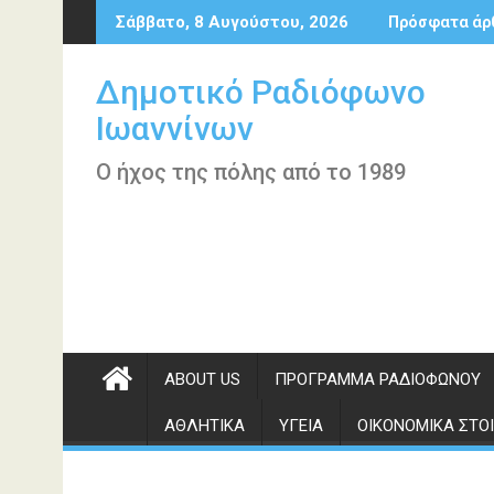
Περάστε
Σάββατο, 8 Αυγούστου, 2026
Πρόσφατα άρ
στο
περιεχόμενο
Δημοτικό Ραδιόφωνο
Ιωαννίνων
Ο ήχος της πόλης από το 1989
ABOUT US
ΠΡΌΓΡΑΜΜΑ ΡΑΔΙΟΦΏΝΟΥ
ΑΘΛΗΤΙΚΆ
ΥΓΕΊΑ
ΟΙΚΟΝΟΜΙΚΆ ΣΤΟΙ