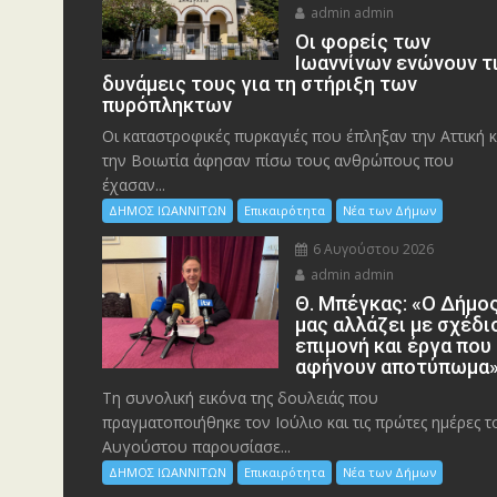
admin admin
Οι φορείς των
Ιωαννίνων ενώνουν τ
δυνάμεις τους για τη στήριξη των
πυρόπληκτων
Οι καταστροφικές πυρκαγιές που έπληξαν την Αττική κ
την Bοιωτία άφησαν πίσω τους ανθρώπους που
έχασαν...
ΔΗΜΟΣ ΙΩΑΝΝΙΤΩΝ
Επικαιρότητα
Νέα των Δήμων
6 Αυγούστου 2026
admin admin
Θ. Μπέγκας: «Ο Δήμο
μας αλλάζει με σχέδι
επιμονή και έργα που
αφήνουν αποτύπωμα
Τη συνολική εικόνα της δουλειάς που
πραγματοποιήθηκε τον Ιούλιο και τις πρώτες ημέρες τ
Αυγούστου παρουσίασε...
ΔΗΜΟΣ ΙΩΑΝΝΙΤΩΝ
Επικαιρότητα
Νέα των Δήμων