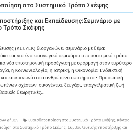
τοποίηση στo Συστημικό Τρόπο Σκέψης
ποστήριξης και Εκπαίδευσης:Σεμινάριο με
ό Τρόπο Σκέψης
ευσης (ΚΕΣΥΕΚ) διοργανώνει σεμινάριο με θέμα:
κειται για ένα εισαγωγικό σεμινάριο στο συστημικό τρόπο
 μια νέα επιστημονική προσέγγιση με εφαρμογή στον ευρύτερο
ία, η Κοινωνιολογία, η Ιατρική, η Οικονομία. Ενδεικτική
η και επικοινωνία στα ανθρώπινα συστήματα • Προσωπική
ωπίνων σχέσεων: οικογένεια, ζευγάρι, επαγγελματική ζωή
 βασικές θεωρητικές…
,
των Δήμων
Ευαισθητοποίηση στo Συστημικό Τρόπο Σκέψης
Κέντρο
,
οποίηση στo Συστημικό Τρόπο Σκέψης
Συμβουλευτικής Υποστήριξης και