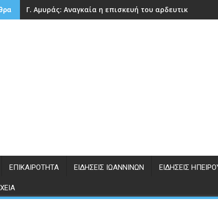
Γ. Αμυράς: Αναγκαία η επισκευή του αρδευτικού φρά
θρα
ΕΠΙΚΑΙΡΌΤΗΤΑ
ΕΙΔΉΣΕΙΣ ΙΩΑΝΝΊΝΩΝ
ΕΙΔΉΣΕΙΣ ΗΠΕΊΡΟ
ΧΕΊΑ