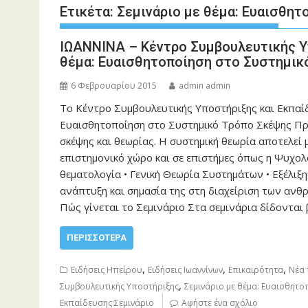
Ετικέτα:
Σεμινάριο με θέμα: Ευαισθη
ΙΩΑΝΝΙΝΑ – Κέντρο Συμβουλευτικής Υ
θέμα: Ευαισθητοποίηση στo Συστημικ
6 Φεβρουαρίου 2015
admin admin
Το Κέντρο Συμβουλευτικής Υποστήριξης και Εκπαίδ
Ευαισθητοποίηση στo Συστημικό Τρόπο Σκέψης Πρό
σκέψης και θεωρίας. Η συστημική θεωρία αποτελεί
επιστημονικό χώρο και σε επιστήμες όπως η Ψυχολογ
θεματολογία • Γενική Θεωρία Συστημάτων • Εξέλιξ
ανάπτυξη και σημασία της στη διαχείριση των ανθρ
Πώς γίνεται το Σεμινάριο Στα σεμινάρια δίδονται
ΠΕΡΙΣΣΌΤΕΡΑ
,
,
,
Ειδήσεις Ηπείρου
Ειδήσεις Ιωαννίνων
Επικαιρότητα
Νέα 
,
Συμβουλευτικής Υποστήριξης
Σεμινάριο με θέμα: Ευαισθητ
Εκπαίδευσης:Σεμινάριο
Αφήστε ένα σχόλιο