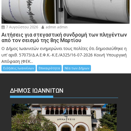
7 Αυγούστου 2026
admin admin
Αιτήσεις για στεγαστική συνδρομή των πληγέντων
από τον σεισμό της 8ης Μαρτίου
Ο Δήμος Ιωαννιτών ενημερώνει τους πολίτες ότι δημοσιεύθηκε η
υπ’ αριθ. 57073/Δ.Α.Ε.Φ.Κ.-Κ.Ε./Α325/16-07-2026 Κοινή Υπουργική
Απόφαση (ΦΕΚ...
Ειδήσεις Ιωαννίνων
Επικαιρότητα
Νέα των Δήμων
ΔΗΜΟΣ ΙΩΑΝΝΙΤΩΝ