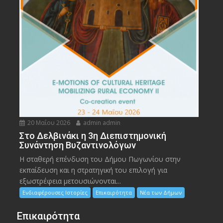
20 Μαΐου 2026
admin admin
Στο Δελβινάκι η 3η Διεπιστημονική
Συνάντηση Βυζαντινολόγων
Η σταθερή επένδυση του Δήμου Πωγωνίου στην
εκπαίδευση και η στρατηγική του επιλογή για
εξωστρέφεια μετουσιώνονται...
Ενδιαφέρουσες Ιστορίες
Επικαιρότητα
Νέα των Δήμων
Επικαιρότητα