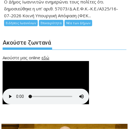
Ο Δήμος Ιωαννιτών ενημερώνει τους πολίτες ότι
δημοσιεύθηκε η υπ’ αριθ. 57073/Δ.Α.Ε.Φ.Κ.-Κ.Ε./Α325/16-
07-2026 Κοινή Υπουργική Απόφαση (ΦΕΚ...
Ειδήσεις Ιωαννίνων
Επικαιρότητα
Νέα των Δήμων
Ακούστε ζωντανά
Ακούστε μας online
εδώ