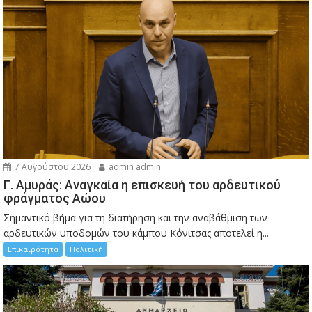
7 Αυγούστου 2026
admin admin
Γ. Αμυράς: Αναγκαία η επισκευή του αρδευτικού
φράγματος Αώου
Σημαντικό βήμα για τη διατήρηση και την αναβάθμιση των
αρδευτικών υποδομών του κάμπου Κόνιτσας αποτελεί η...
Επικαιρότητα
Πολιτική