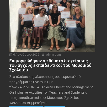
6 Αυγούστου 2026
admin admin
Eπιμορφώθηκαν σε θέματα διαχείρισης
του άγχους εκπαιδευτικοί του Μουσικού
Σχολείου
Στο πλαίσιο της υλοποίησης του ευρωπαϊκού
προγράμματος Erasmus+ με
τίτλο «A.R.M.ON.I.A.: Anxiety’s Relief and Management
On Inclusive Activities for Teachers and Students»,
τρεις εκπαιδευτικοί του Μουσικού Σχολείου
Ιωαννίνων συμμετείχαν...