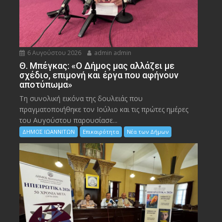
6 Αυγούστου 2026
admin admin
Θ. Μπέγκας: «Ο Δήμος μας αλλάζει με
σχέδιο, επιμονή και έργα που αφήνουν
αποτύπωμα»
Τη συνολική εικόνα της δουλειάς που
πραγματοποιήθηκε τον Ιούλιο και τις πρώτες ημέρες
του Αυγούστου παρουσίασε...
ΔΗΜΟΣ ΙΩΑΝΝΙΤΩΝ
Επικαιρότητα
Νέα των Δήμων