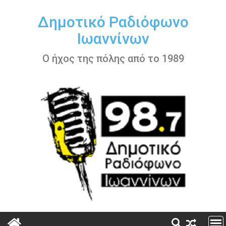
Περάστε
στο
Δημοτικό Ραδιόφωνο
περιεχόμενο
Ιωαννίνων
Ο ήχος της πόλης από το 1989