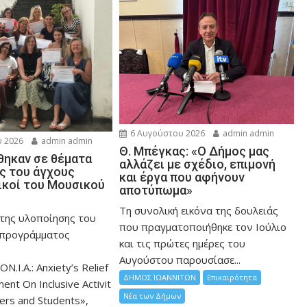
6 Αυγούστου 2026
admin admin
 2026
admin admin
Θ. Μπέγκας: «Ο Δήμος μας
ηκαν σε θέματα
αλλάζει με σχέδιο, επιμονή
ης του άγχους
και έργα που αφήνουν
ικοί του Μουσικού
αποτύπωμα»
Τη συνολική εικόνα της δουλειάς
 της υλοποίησης του
που πραγματοποιήθηκε τον Ιούλιο
 προγράμματος
και τις πρώτες ημέρες του
Αυγούστου παρουσίασε...
ON.I.A.: Anxiety’s Relief
ΔΗΜΟΣ ΙΩΑΝΝΙΤΩΝ
Επικαιρότητα
nt On Inclusive Activit
Νέα των Δήμων
hers and Students»,