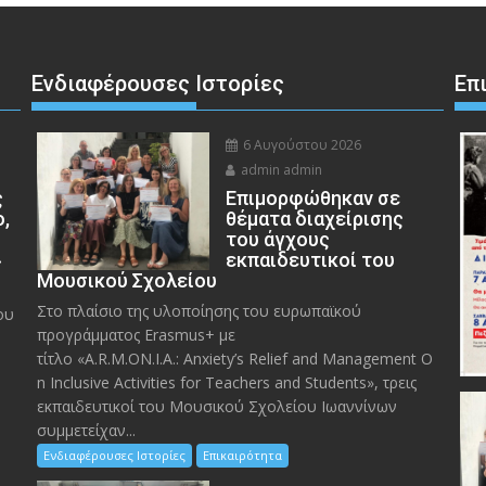
Ενδιαφέρουσες Ιστορίες
Επ
6 Αυγούστου 2026
admin admin
ς
Eπιμορφώθηκαν σε
ο,
θέματα διαχείρισης
του άγχους
»
εκπαιδευτικοί του
Μουσικού Σχολείου
Στο πλαίσιο της υλοποίησης του ευρωπαϊκού
ου
προγράμματος Erasmus+ με
τίτλο «A.R.M.ON.I.A.: Anxiety’s Relief and Management O
n Inclusive Activities for Teachers and Students», τρεις
εκπαιδευτικοί του Μουσικού Σχολείου Ιωαννίνων
συμμετείχαν...
Ενδιαφέρουσες Ιστορίες
Επικαιρότητα