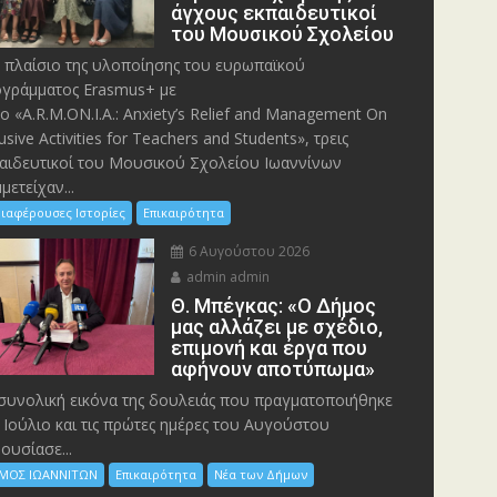
άγχους εκπαιδευτικοί
του Μουσικού Σχολείου
 πλαίσιο της υλοποίησης του ευρωπαϊκού
γράμματος Erasmus+ με
λο «A.R.M.ON.I.A.: Anxiety’s Relief and Management On
lusive Activities for Teachers and Students», τρεις
αιδευτικοί του Μουσικού Σχολείου Ιωαννίνων
μετείχαν...
ιαφέρουσες Ιστορίες
Επικαιρότητα
6 Αυγούστου 2026
admin admin
Θ. Μπέγκας: «Ο Δήμος
μας αλλάζει με σχέδιο,
επιμονή και έργα που
αφήνουν αποτύπωμα»
συνολική εικόνα της δουλειάς που πραγματοποιήθηκε
 Ιούλιο και τις πρώτες ημέρες του Αυγούστου
ουσίασε...
ΜΟΣ ΙΩΑΝΝΙΤΩΝ
Επικαιρότητα
Νέα των Δήμων