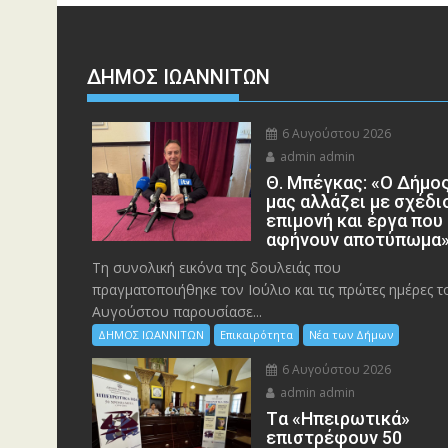
ΔΗΜΟΣ ΙΩΑΝΝΙΤΩΝ
6 Αυγούστου 2026
admin admin
Θ. Μπέγκας: «Ο Δήμο
μας αλλάζει με σχέδι
επιμονή και έργα που
αφήνουν αποτύπωμα
Τη συνολική εικόνα της δουλειάς που
πραγματοποιήθηκε τον Ιούλιο και τις πρώτες ημέρες τ
Αυγούστου παρουσίασε...
ΔΗΜΟΣ ΙΩΑΝΝΙΤΩΝ
Επικαιρότητα
Νέα των Δήμων
6 Αυγούστου 2026
admin admin
Tα «Ηπειρωτικά»
επιστρέφουν 50