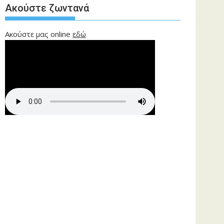
Ακούστε ζωντανά
Ακούστε μας online
εδώ