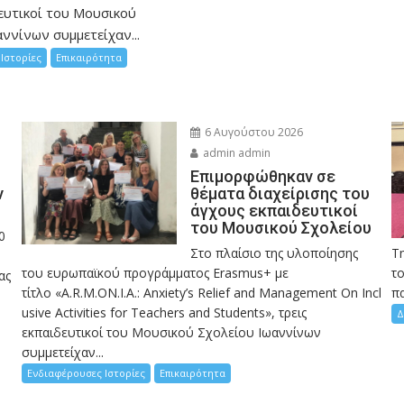
ευτικοί του Μουσικού
ννίνων συμμετείχαν...
Ιστορίες
Επικαιρότητα
6 Αυγούστου 2026
admin admin
Eπιμορφώθηκαν σε
ν
θέματα διαχείρισης του
άγχους εκπαιδευτικοί
του Μουσικού Σχολείου
0
Στο πλαίσιο της υλοποίησης
Τ
του ευρωπαϊκού προγράμματος Erasmus+ με
το
ας
τίτλο «A.R.M.ON.I.A.: Anxiety’s Relief and Management On Incl
πα
usive Activities for Teachers and Students», τρεις
Δ
εκπαιδευτικοί του Μουσικού Σχολείου Ιωαννίνων
συμμετείχαν...
Ενδιαφέρουσες Ιστορίες
Επικαιρότητα