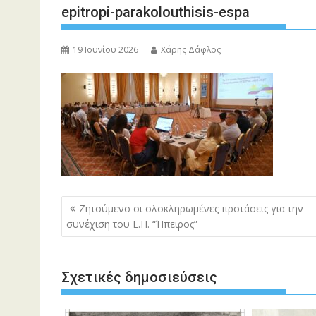
epitropi-parakolouthisis-espa
19 Ιουνίου 2026
Χάρης Δάφλος
Πλοήγηση
Ζητούμενο οι ολοκληρωμένες προτάσεις για την
άρθρων
συνέχιση του Ε.Π. “Ήπειρος”
Σχετικές δημοσιεύσεις