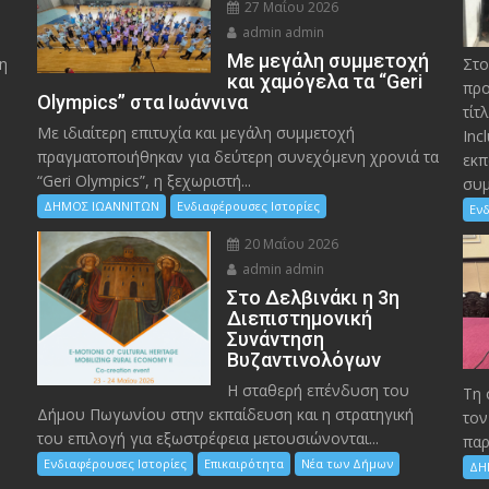
27 Μαΐου 2026
admin admin
Με μεγάλη συμμετοχή
η
Στο
και χαμόγελα τα “Geri
προ
Olympics” στα Ιωάννινα
τίτ
Με ιδιαίτερη επιτυχία και μεγάλη συμμετοχή
Inc
πραγματοποιήθηκαν για δεύτερη συνεχόμενη χρονιά τα
εκπ
“Geri Olympics”, η ξεχωριστή...
συμ
ΔΗΜΟΣ ΙΩΑΝΝΙΤΩΝ
Ενδιαφέρουσες Ιστορίες
Ενδ
20 Μαΐου 2026
admin admin
Στο Δελβινάκι η 3η
Διεπιστημονική
Συνάντηση
Βυζαντινολόγων
Η σταθερή επένδυση του
Τη 
Δήμου Πωγωνίου στην εκπαίδευση και η στρατηγική
τον
του επιλογή για εξωστρέφεια μετουσιώνονται...
παρ
Ενδιαφέρουσες Ιστορίες
Επικαιρότητα
Νέα των Δήμων
ΔΗ