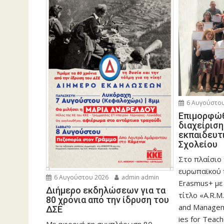
6 Αυγούστου
Eπιμορφώθ
διαχείρισ
εκπαιδευτ
Σχολείου
Στο πλαίσιο
ευρωπαϊκού
6 Αυγούστου 2026
admin admin
Erasmus+ με
Διήμερο εκδηλώσεων για τα
τίτλο «A.R.M.
80 χρόνια από την ίδρυση του
and Manageme
ΔΣΕ
ies for Teac
Με αφορμή τη συμπλήρωση 80