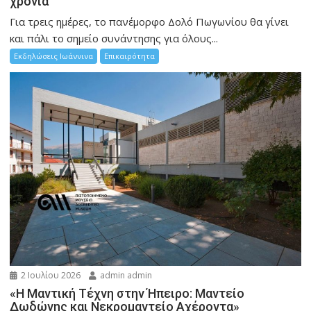
χρονιά
Για τρεις ημέρες, το πανέμορφο Δολό Πωγωνίου θα γίνει
και πάλι το σημείο συνάντησης για όλους...
Εκδηλώσεις Ιωάννινα
Επικαιρότητα
2 Ιουλίου 2026
admin admin
«Η Μαντική Τέχνη στην Ήπειρο: Μαντείο
Δωδώνης και Νεκρομαντείο Αχέροντα»