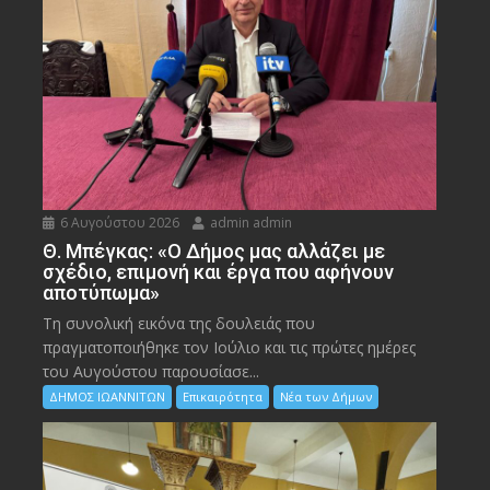
6 Αυγούστου 2026
admin admin
Θ. Μπέγκας: «Ο Δήμος μας αλλάζει με
σχέδιο, επιμονή και έργα που αφήνουν
αποτύπωμα»
Τη συνολική εικόνα της δουλειάς που
πραγματοποιήθηκε τον Ιούλιο και τις πρώτες ημέρες
του Αυγούστου παρουσίασε...
ΔΗΜΟΣ ΙΩΑΝΝΙΤΩΝ
Επικαιρότητα
Νέα των Δήμων