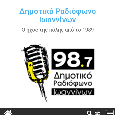
Περάστε
στο
Δημοτικό Ραδιόφωνο
περιεχόμενο
Ιωαννίνων
Ο ήχος της πόλης από το 1989