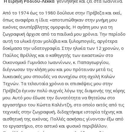
Η Ειρήνη Ροδίου-Λέκκα γ
εννήθηκε και ζει στα Ιωάννινα.
Από το 1974 έως το 1980 δούλευε στην Πρέβεζα και εκεί,
όπως αναφέρει η ίδια: «αποτυπώθηκαν στην μνήμη μου
εικόνες ανυπέρβλητης ομορφιάς. Η αγάπη μου για τη
ζωγραφική άρχισε από τα παιδικά μου χρόνια. Την περίοδο
αυτή τα υλικά ήταν μολύβια και ξυλομπογιές, αργότερα
δοκίμασα την υδατογραφία. Στην ηλικία των 12 χρονών, ο
Παύλος Βρέλλης και ο καθηγητής των εικαστικών στο
Οικονομικό Γυμνάσιο Ιωαννίνων, κ. Παπαγεωργίου,
διέγνωσαν την κλήση μου και μου πρότειναν μετά τις
λυκειακές μου σπουδές να συνεχίσω στη σχολή Καλών
Τεχνών. Τα τελευταία χρόνια οι επισκέψεις μου στην
Πρέβεζα έγιναν πολύ συχνές λόγω της διαμονής της κόρης
μου. Αυτό μου έδωσε την δυνατότητα να θητεύσω στο
εργαστήριο του Κώστα Καλέντζη, στο οποίο εκτός από τις
τεχνικές στην ζωγραφική, διδαχτήκαμε ιστορία τέχνης και
αισθητική της εικόνας. Πολλές ασκήσεις γίνονταν έξω από
το εργαστήριο, στο αστικό και φυσικό περιβάλλον.