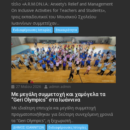
τίτλο «A.R.M.ON.I.A.: Anxiety’s Relief and Management
On Inclusive Activities for Teachers and Students»,
τρεις εκπαιδευτικοί του Μουσικού Σχολείου
Ιωαννίνων συμμετείχαν...
Ενδιαφέρουσες Ιστορίες
Επικαιρότητα
27 Μαΐου 2026
admin admin
Με μεγάλη συμμετοχή και χαμόγελα τα
“Geri Olympics” στα Ιωάννινα
Με ιδιαίτερη επιτυχία και μεγάλη συμμετοχή
πραγματοποιήθηκαν για δεύτερη συνεχόμενη χρονιά
τα “Geri Olympics”, η ξεχωριστή...
ΔΗΜΟΣ ΙΩΑΝΝΙΤΩΝ
Ενδιαφέρουσες Ιστορίες