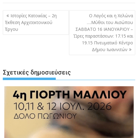
Πλοήγηση
Ιστορίες Κατοικίας – 2η
Ο Λαγός και η Χελώνα
άρθρων
Έκθεση Αρχιτεκτονικού
….Μύθοι του Αισώπου
Έργου
ΣΑΒΒΑΤΟ 16 ΙΑΝΟΥΑΡΙΟΥ –
Ώρες παραστάσεων: 17.15 και
19.15 Πνευματικό Κέντρο
Δήμου Ιωαννιτών
Σχετικές δημοσιεύσεις