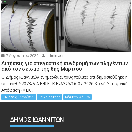
7 Αυγούστου 2026
admin admin
Αιτήσεις για στεγαστική συνδρομή των πληγέντων
από τον σεισμό της 8ης Μαρτίου
Ο Δήμος Ιωαννιτών ενημερώνει τους πολίτες ότι δημοσιεύθηκε η
υπ’ αριθ. 57073/Δ.Α.Ε.Φ.Κ.-Κ.Ε./Α325/16-07-2026 Κοινή Υπουργική
Απόφαση (ΦΕΚ...
Ειδήσεις Ιωαννίνων
Επικαιρότητα
Νέα των Δήμων
ΔΗΜΟΣ ΙΩΑΝΝΙΤΩΝ