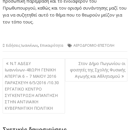
προσωπική παρέμβαση και το ενδιαφέρον του
Πρωθυπουργού, καθώς και τον ορισμό συνάντησης μαζί του
για να συζητηθεί αυτό το θέμα που το θεωρούν μείζον για
τον τόπο τους.
,
Ειδήσεις Ιωαννίνων
Επικαιρότητα
ΑΕΡΟΔΡΟΜΙΟ-ΕΠΙΣΤΟΛΗ
Πλοήγηση
Ν.Τ ΑΔΕΔΥ
Στον Δήμο Πωγωνίου οι
άρθρων
Ιωαννίνων-48ΩΡΗ ΓΕΝΙΚΗ
φοιτητές της Σχολής Φυσικής
ΑΠΕΡΓΙΑ 6 – 7 ΜΑΪΟΥ 2016
Αγωγής και Αθλητισμού
ΠΑΡΑΣΚΕΥΗ 6/5/2016 /10.30
ΕΡΓΑΤΙΚΟ ΚΕΝΤΡΟ
ΣΥΓΚΕΝΤΡΩΣΗ ΑΠΑΝΤΗΣΗ
ΣΤΗΝ ΑΝΤΙΛΑΪΚΗ
ΚΥΒΕΡΝΗΤΙΚΗ ΠΟΛΙΤΙΚΗ
Σχετικές δημοσιεύσεις