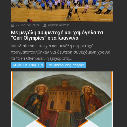
27 Μαΐου 2026
admin admin
Με μεγάλη συμμετοχή και χαμόγελα τα
“Geri Olympics” στα Ιωάννινα
Με ιδιαίτερη επιτυχία και μεγάλη συμμετοχή
πραγματοποιήθηκαν για δεύτερη συνεχόμενη χρονιά
τα “Geri Olympics”, η ξεχωριστή...
ΔΗΜΟΣ ΙΩΑΝΝΙΤΩΝ
Ενδιαφέρουσες Ιστορίες