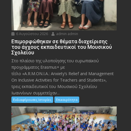
6 Αυγούστου 2026
admin admin
Eπιμορφώθηκαν σε θέματα διαχείρισης
του άγχους εκπαιδευτικοί του Μουσικού
Σχολείου
Στο πλαίσιο της υλοποίησης του ευρωπαϊκού
προγράμματος Erasmus+ με
τίτλο «A.R.M.ON.I.A.: Anxiety’s Relief and Management
On Inclusive Activities for Teachers and Students»,
τρεις εκπαιδευτικοί του Μουσικού Σχολείου
Ιωαννίνων συμμετείχαν...
Ενδιαφέρουσες Ιστορίες
Επικαιρότητα