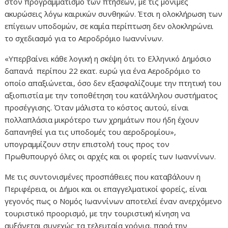
στον προγραμματισμό των πτήσεων, με τις μόνιμες
ακυρώσεις λόγω καιρικών συνθηκών. Έτσι η ολοκλήρωση των
επίγειων υποδομών, σε καμία περίπτωση δεν ολοκληρώνει
το σχεδιασμό για το Αεροδρόμιο Ιωαννίνων.
«Υπερβαίνει κάθε λογική η σκέψη ότι το Ελληνικό Δημόσιο
δαπανά περίπου 22 εκατ. ευρώ για ένα Αεροδρόμιο το
οποίο απαξιώνεται, όσο δεν εξασφαλίζουμε την πτητική του
αξιοπιστία με την τοποθέτηση του κατάλληλου συστήματος
προσέγγισης. Όταν μάλιστα το κόστος αυτού, είναι
πολλαπλάσια μικρότερο των χρημάτων που ήδη έχουν
δαπανηθεί για τις υποδομές του αεροδρομίου»,
υπογραμμίζουν στην επιστολή τους προς τον
Πρωθυπουργό όλες οι αρχές και οι φορείς των Ιωαννίνων.
Με τις συντονισμένες προσπάθειες που καταβάλουν η
Περιφέρεια, οι Δήμοι και οι επαγγελματικοί φορείς, είναι
γεγονός πως ο Νομός Ιωαννίνων αποτελεί έναν ανερχόμενο
τουριστικό προορισμό, με την τουριστική κίνηση να
αυξάνεται συνεχώς τα τελευταία χρόνια, παρά την