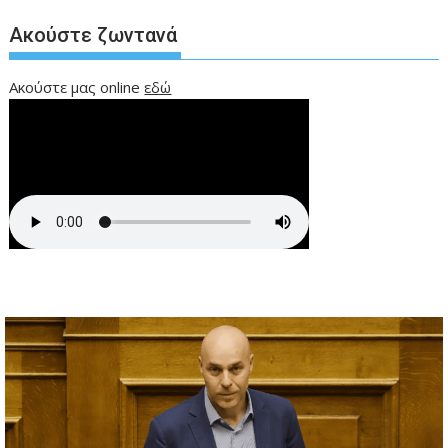
Ακούστε ζωντανά
Ακούστε μας online
εδώ