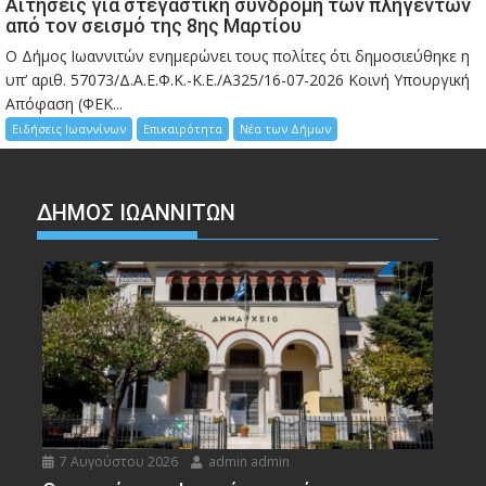
Αιτήσεις για στεγαστική συνδρομή των πληγέντων
από τον σεισμό της 8ης Μαρτίου
Ο Δήμος Ιωαννιτών ενημερώνει τους πολίτες ότι δημοσιεύθηκε η
υπ’ αριθ. 57073/Δ.Α.Ε.Φ.Κ.-Κ.Ε./Α325/16-07-2026 Κοινή Υπουργική
Απόφαση (ΦΕΚ...
Ειδήσεις Ιωαννίνων
Επικαιρότητα
Νέα των Δήμων
ΔΗΜΟΣ ΙΩΑΝΝΙΤΩΝ
7 Αυγούστου 2026
admin admin