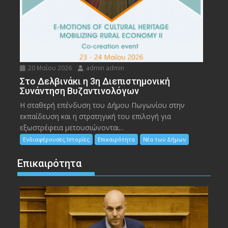
20 Μαΐου 2026
admin admin
Στο Δελβινάκι η 3η Διεπιστημονική
Συνάντηση Βυζαντινολόγων
Η σταθερή επένδυση του Δήμου Πωγωνίου στην
εκπαίδευση και η στρατηγική του επιλογή για
εξωστρέφεια μετουσιώνονται...
Ενδιαφέρουσες Ιστορίες
Επικαιρότητα
Νέα των Δήμων
Επικαιρότητα