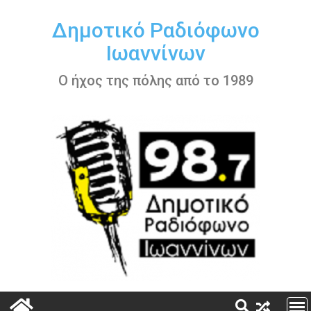
Περάστε
στο
Δημοτικό Ραδιόφωνο
περιεχόμενο
Ιωαννίνων
Ο ήχος της πόλης από το 1989