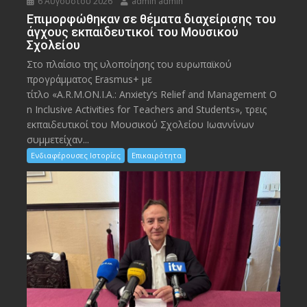
6 Αυγούστου 2026
admin admin
Eπιμορφώθηκαν σε θέματα διαχείρισης του
άγχους εκπαιδευτικοί του Μουσικού
Σχολείου
Στο πλαίσιο της υλοποίησης του ευρωπαϊκού
προγράμματος Erasmus+ με
τίτλο «A.R.M.ON.I.A.: Anxiety’s Relief and Management O
n Inclusive Activities for Teachers and Students», τρεις
εκπαιδευτικοί του Μουσικού Σχολείου Ιωαννίνων
συμμετείχαν...
Ενδιαφέρουσες Ιστορίες
Επικαιρότητα