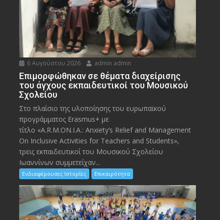
6 Αυγούστου 2026
admin admin
Eπιμορφώθηκαν σε θέματα διαχείρισης
του άγχους εκπαιδευτικοί του Μουσικού
Σχολείου
Στο πλαίσιο της υλοποίησης του ευρωπαϊκού
προγράμματος Erasmus+ με
τίτλο «A.R.M.ON.I.A.: Anxiety’s Relief and Management
On Inclusive Activities for Teachers and Students»,
τρεις εκπαιδευτικοί του Μουσικού Σχολείου
Ιωαννίνων συμμετείχαν...
Ενδιαφέρουσες Ιστορίες
Επικαιρότητα