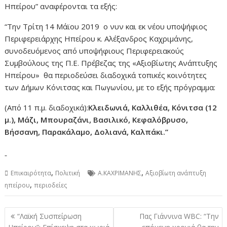
Ηπείρου” αναφέρονται τα εξής:
“Την Τρίτη 14 Μάϊου 2019 ο νυν και εκ νέου υποψήφιος
Περιφερειάρχης Ηπείρου κ. Αλέξανδρος Καχριμάνης,
συνοδευόμενος από υποψήφιους Περιφερειακούς
Συμβούλους της Π.Ε. Πρέβεζας της «Αξιοβίωτης Ανάπτυξης
Ηπείρου» θα περιοδεύσει διαδοχικά τοπικές κοινότητες
των Δήμων Κόνιτσας και Πωγωνίου, με το εξής πρόγραμμα:
(Από 11 π.μ. διαδοχικά):
Κλειδωνιά, Καλλιθέα, Κόνιτσα (12
μ.), Μάζι, Μπουραζάνι, Βασιλικό, Κεφαλόβρυσο,
Βήσσανη, Παρακάλαμο, Δολιανά, Καλπάκι.”
,
,
Επικαιρότητα
Πολιτική
Α.ΚΑΧΡΙΜΑΝΗΣ
Αξιοβίωτη ανάπτυξη
,
ηπείρου
περιοδείες
Πλοήγηση
“Λαϊκή Συσπείρωση
Πας Γιάννινα WBC: “Την
άρθρων