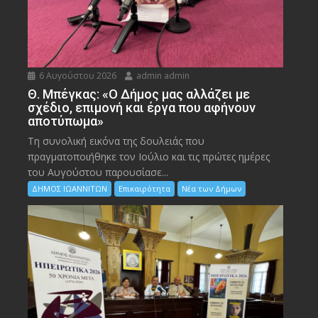
6 Αυγούστου 2026
admin admin
Θ. Μπέγκας: «Ο Δήμος μας αλλάζει με
σχέδιο, επιμονή και έργα που αφήνουν
αποτύπωμα»
Τη συνολική εικόνα της δουλειάς που
πραγματοποιήθηκε τον Ιούλιο και τις πρώτες ημέρες
του Αυγούστου παρουσίασε...
ΔΗΜΟΣ ΙΩΑΝΝΙΤΩΝ
Επικαιρότητα
Νέα των Δήμων