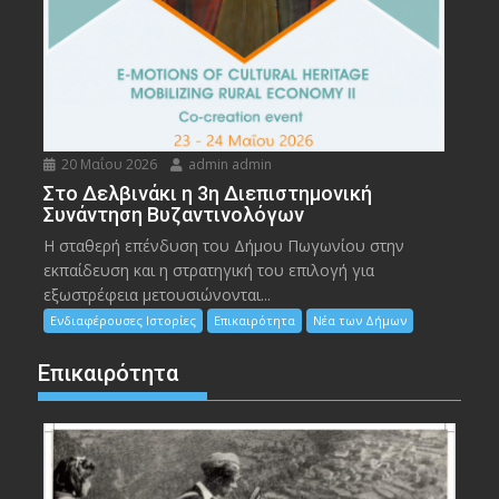
20 Μαΐου 2026
admin admin
Στο Δελβινάκι η 3η Διεπιστημονική
Συνάντηση Βυζαντινολόγων
Η σταθερή επένδυση του Δήμου Πωγωνίου στην
εκπαίδευση και η στρατηγική του επιλογή για
εξωστρέφεια μετουσιώνονται...
Ενδιαφέρουσες Ιστορίες
Επικαιρότητα
Νέα των Δήμων
Επικαιρότητα