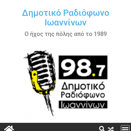
Περάστε
στο
Δημοτικό Ραδιόφωνο
περιεχόμενο
Ιωαννίνων
Ο ήχος της πόλης από το 1989