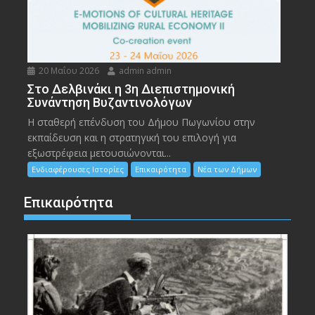
20 Μαΐου 2026
admin admin
Στο Δελβινάκι η 3η Διεπιστημονική
Συνάντηση Βυζαντινολόγων
Η σταθερή επένδυση του Δήμου Πωγωνίου στην
εκπαίδευση και η στρατηγική του επιλογή για
εξωστρέφεια μετουσιώνονται...
Ενδιαφέρουσες Ιστορίες
Επικαιρότητα
Νέα των Δήμων
Επικαιρότητα