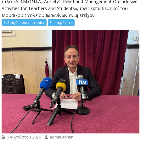
τίτλο «A.R.M.ON.I.A.: Anxiety’s Relief and Management On Inclusive
Activities for Teachers and Students», τρεις εκπαιδευτικοί του
Μουσικού Σχολείου Ιωαννίνων συμμετείχαν...
Ενδιαφέρουσες Ιστορίες
Επικαιρότητα
6 Αυγούστου 2026
admin admin