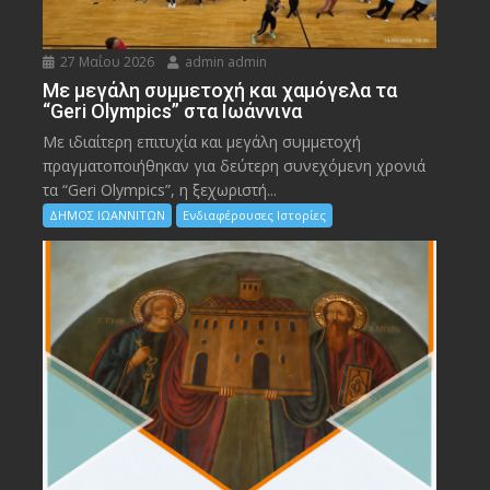
27 Μαΐου 2026
admin admin
Με μεγάλη συμμετοχή και χαμόγελα τα
“Geri Olympics” στα Ιωάννινα
Με ιδιαίτερη επιτυχία και μεγάλη συμμετοχή
πραγματοποιήθηκαν για δεύτερη συνεχόμενη χρονιά
τα “Geri Olympics”, η ξεχωριστή...
ΔΗΜΟΣ ΙΩΑΝΝΙΤΩΝ
Ενδιαφέρουσες Ιστορίες