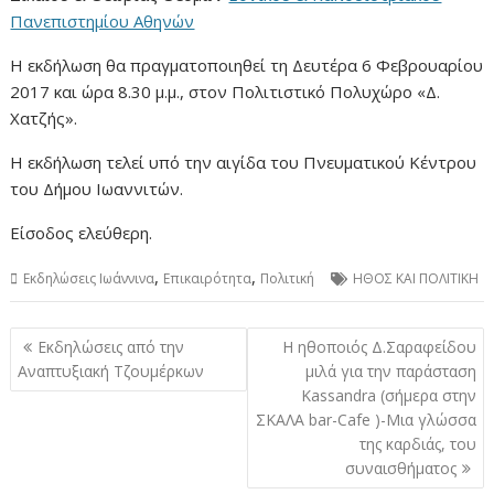
Πανεπιστημίου Αθηνών
Η εκδήλωση θα πραγματοποιηθεί τη
Δευτέρα 6 Φεβρουαρίου
2017 και ώρα 8.30 μ.μ., στον Πολιτιστικό Πολυχώρο «Δ.
Χατζής».
Η εκδήλωση τελεί υπό την αιγίδα του Πνευματικού Κέντρου
του Δήμου Ιωαννιτών.
Είσοδος ελεύθερη.
,
,
Εκδηλώσεις Ιωάννινα
Επικαιρότητα
Πολιτική
ΗΘΟΣ ΚΑΙ ΠΟΛΙΤΙΚΗ
Πλοήγηση
Εκδηλώσεις από την
Η ηθοποιός Δ.Σαραφείδου
άρθρων
Αναπτυξιακή Τζουμέρκων
μιλά για την παράσταση
Kassandra (σήμερα στην
ΣΚΑΛΑ bar-Cafe )-Μια γλώσσα
της καρδιάς, του
συναισθήματος