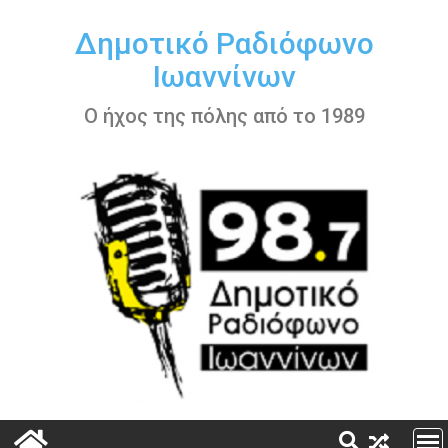
Περάστε
στο
Δημοτικό Ραδιόφωνο
περιεχόμενο
Ιωαννίνων
Ο ήχος της πόλης από το 1989