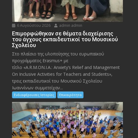
6 Αυγούστου 2026
admin admin
Eπιμορφώθηκαν σε θέματα διαχείρισης
του άγχους εκπαιδευτικοί του Μουσικού
Σχολείου
Στο πλαίσιο της υλοποίησης του ευρωπαϊκού
προγράμματος Erasmus+ με
τίτλο «A.R.M.ON.I.A.: Anxiety’s Relief and Management
On Inclusive Activities for Teachers and Students»,
τρεις εκπαιδευτικοί του Μουσικού Σχολείου
Ιωαννίνων συμμετείχαν...
Ενδιαφέρουσες Ιστορίες
Επικαιρότητα