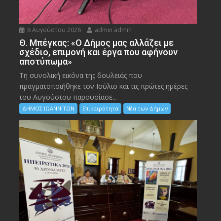
6 Αυγούστου 2026
admin admin
Θ. Μπέγκας: «Ο Δήμος μας αλλάζει με
σχέδιο, επιμονή και έργα που αφήνουν
αποτύπωμα»
Τη συνολική εικόνα της δουλειάς που
πραγματοποιήθηκε τον Ιούλιο και τις πρώτες ημέρες
του Αυγούστου παρουσίασε...
ΔΗΜΟΣ ΙΩΑΝΝΙΤΩΝ
Επικαιρότητα
Νέα των Δήμων