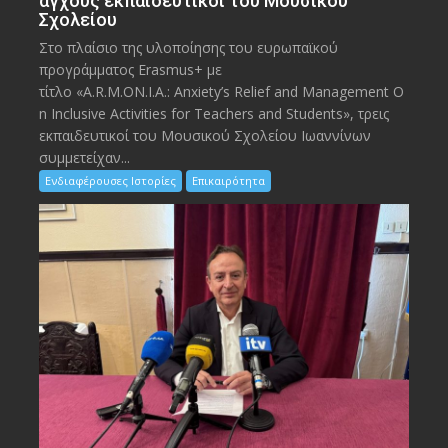
άγχους εκπαιδευτικοί του Μουσικού
Σχολείου
Στο πλαίσιο της υλοποίησης του ευρωπαϊκού
προγράμματος Erasmus+ με
τίτλο «A.R.M.ON.I.A.: Anxiety’s Relief and Management O
n Inclusive Activities for Teachers and Students», τρεις
εκπαιδευτικοί του Μουσικού Σχολείου Ιωαννίνων
συμμετείχαν...
Ενδιαφέρουσες Ιστορίες
Επικαιρότητα