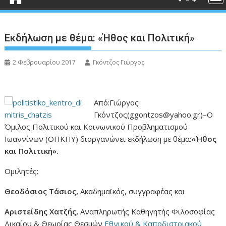
Εκδήλωση με θέμα: «Ήθος και Πολιτική»
2 Φεβρουαρίου 2017
Γκόντζος Γιώργος
Από:Γιώργος
Γκόντζος(ggontzos@yahoo.gr)–
O
Όμιλος Πολιτικού και Κοινωνικού Προβληματισμού
Ιωαννίνων (ΟΠΚΠΥ) διοργανώνει εκδήλωση
με θέμα:
«Ήθος
και Πολιτική».
Ομιλητές:
Θεοδόσιος Τάσιος,
Ακαδημαϊκός, συγγραφέας και
Αριστείδης Χατζής,
Αναπληρωτής Καθηγητής Φιλοσοφίας
Δικαίου & Θεωρίας Θεσμών
Εθνικού & Καποδιστριακού