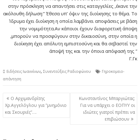
στην πρόσκληση να απαντήσει στις καταγγελίες ,έκανε την
ακόλουθη δήλωση:” Έθεσα υπ’ όψιν της διοίκησης το θέμα. Το
Ίδρυμα έχει διοίκηση η οποία λαμβάνει αποφάσεις με βάση
την νομιμότητα.Αν κάποιοι έχουν διαφορετική άποψη
,μπορούν να προσφύγουν στην δικαιοσύνη, στην οποία η
διοίκηση έχει απόλυτη εμπιστοσύνη και θα σεβαστεί την
άποψή της και την όποια απόφασή της ”
Γ.Γκ
,
Ειδήσεις Ιωαννίνων
Συνεντεύξεις Ραδιοφώνου
Γηροκομειο-
απάντηση
Πλοήγηση
Ο Αρχιμανδρίτης
Κωνσταντίνος Μπαργιώτας:
άρθρων
Χρ.Αγγελόγλου για ”μνημόνιο
Για να υπάρχει ο ΕΟΠΥΥ οι
και Σκουριές”….
ιδιώτες γιατροί πρέπει να
επιβιώσουν