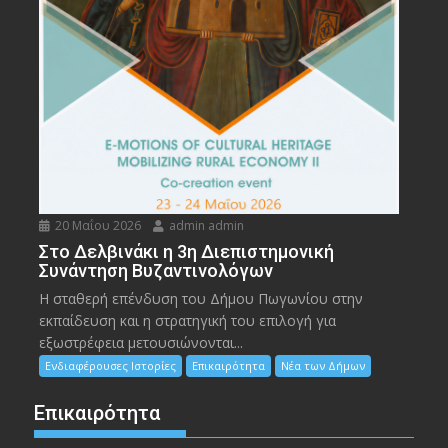
20 Μαΐου 2026
admin admin
Στο Δελβινάκι η 3η Διεπιστημονική
Συνάντηση Βυζαντινολόγων
Η σταθερή επένδυση του Δήμου Πωγωνίου στην
εκπαίδευση και η στρατηγική του επιλογή για
εξωστρέφεια μετουσιώνονται...
Ενδιαφέρουσες Ιστορίες
Επικαιρότητα
Νέα των Δήμων
Επικαιρότητα