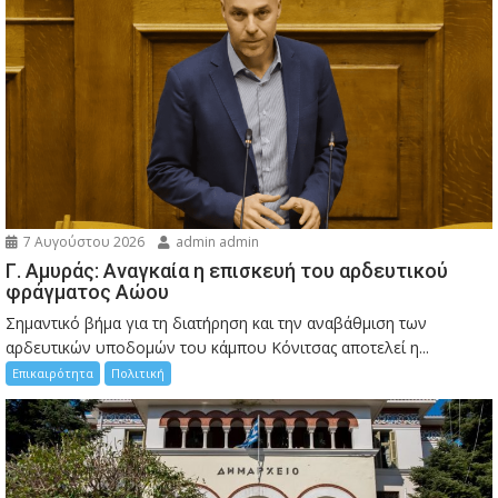
7 Αυγούστου 2026
admin admin
Γ. Αμυράς: Αναγκαία η επισκευή του αρδευτικού
φράγματος Αώου
Σημαντικό βήμα για τη διατήρηση και την αναβάθμιση των
αρδευτικών υποδομών του κάμπου Κόνιτσας αποτελεί η...
Επικαιρότητα
Πολιτική