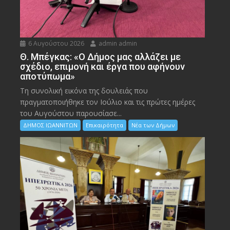
6 Αυγούστου 2026
admin admin
Θ. Μπέγκας: «Ο Δήμος μας αλλάζει με
σχέδιο, επιμονή και έργα που αφήνουν
αποτύπωμα»
Τη συνολική εικόνα της δουλειάς που
πραγματοποιήθηκε τον Ιούλιο και τις πρώτες ημέρες
του Αυγούστου παρουσίασε...
ΔΗΜΟΣ ΙΩΑΝΝΙΤΩΝ
Επικαιρότητα
Νέα των Δήμων