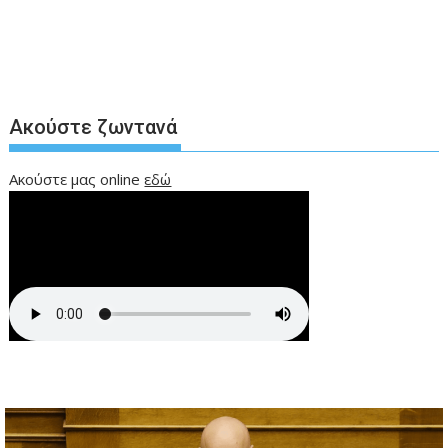
Ακούστε ζωντανά
Ακούστε μας online
εδώ