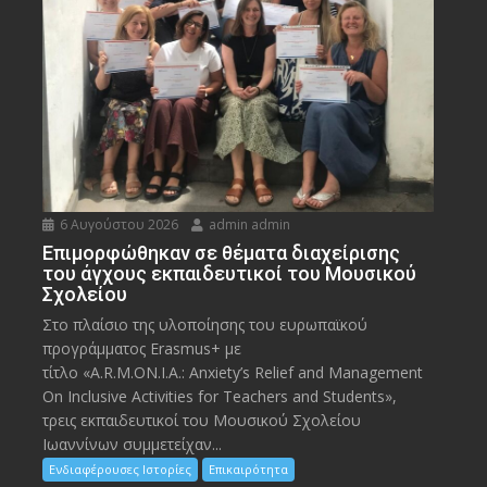
6 Αυγούστου 2026
admin admin
Eπιμορφώθηκαν σε θέματα διαχείρισης
του άγχους εκπαιδευτικοί του Μουσικού
Σχολείου
Στο πλαίσιο της υλοποίησης του ευρωπαϊκού
προγράμματος Erasmus+ με
τίτλο «A.R.M.ON.I.A.: Anxiety’s Relief and Management
On Inclusive Activities for Teachers and Students»,
τρεις εκπαιδευτικοί του Μουσικού Σχολείου
Ιωαννίνων συμμετείχαν...
Ενδιαφέρουσες Ιστορίες
Επικαιρότητα