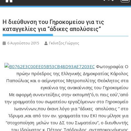
Η διεύθυνση του Γηροκομείου για τις
καταγγελίες για ”άδικες απολύσεις”
6 Αυγούστου 2015
Γκόντζος Γιώργος
Φωτογραφία: Ο
πρώην πρόεδρος της Ελληνικής Δημοκρατίας Κάρολος
Παπούλιας και ο αείμνηστος Μητροπολίτης Θεόκλητος στα
εγκαίνια της ανακαίνισης του Γηροκομείου
Με αφορμή συνεντεύξεις στην εκπομπή”ό,τι πεις εσύ’,’από
την γραμματέα του σωματείου εργαζόμενων στο Γηροκομείο
Ιωαννίνων,που έκανε λόγο για ”άδικες απολύσεις ” στο
Ίδρυμα ,και από τον αν. γραμματέα του ΕΚΙ που μίλησε για
”στοχοποίηση μελών του ΔΣ του Σωματείου”, ο διευθυντής
του Ιδρύματος κ. Πέτρος Τσόδουλος ,ανταποκρινόμενος