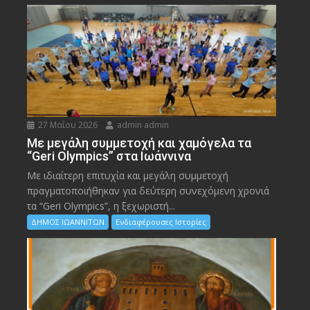
27 Μαΐου 2026
admin admin
Με μεγάλη συμμετοχή και χαμόγελα τα
“Geri Olympics” στα Ιωάννινα
Με ιδιαίτερη επιτυχία και μεγάλη συμμετοχή
πραγματοποιήθηκαν για δεύτερη συνεχόμενη χρονιά
τα “Geri Olympics”, η ξεχωριστή...
ΔΗΜΟΣ ΙΩΑΝΝΙΤΩΝ
Ενδιαφέρουσες Ιστορίες