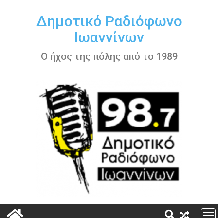
Περάστε
στο
Δημοτικό Ραδιόφωνο
περιεχόμενο
Ιωαννίνων
Ο ήχος της πόλης από το 1989