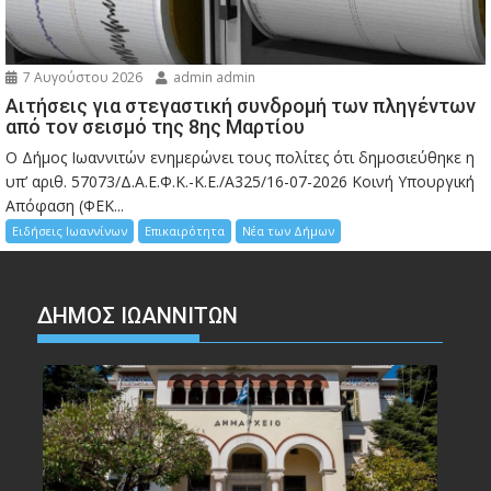
7 Αυγούστου 2026
admin admin
Αιτήσεις για στεγαστική συνδρομή των πληγέντων
από τον σεισμό της 8ης Μαρτίου
Ο Δήμος Ιωαννιτών ενημερώνει τους πολίτες ότι δημοσιεύθηκε η
υπ’ αριθ. 57073/Δ.Α.Ε.Φ.Κ.-Κ.Ε./Α325/16-07-2026 Κοινή Υπουργική
Απόφαση (ΦΕΚ...
Ειδήσεις Ιωαννίνων
Επικαιρότητα
Νέα των Δήμων
ΔΗΜΟΣ ΙΩΑΝΝΙΤΩΝ