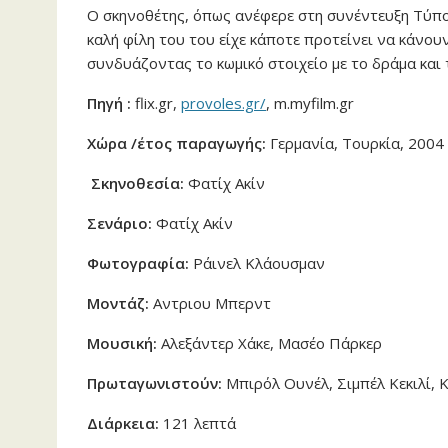
Ο σκηνοθέτης, όπως ανέφερε στη συνέντευξη Τύπου
καλή φίλη του του είχε κάποτε προτείνει να κάνουν
συνδυάζοντας το κωμικό στοιχείο με το δράμα και 
Πηγή :
flix.gr,
provoles.gr/
, m.myfilm.gr
Χώρα /έτος παραγωγής:
Γερμανία, Τουρκία, 2004
Σκηνοθεσία:
Φατίχ Ακίν
Σενάριο:
Φατίχ Ακίν
Φωτογραφία:
Ράινελ Κλάουσμαν
Μοντάζ:
Αντριου Μπερντ
Μουσική:
Αλεξάντερ Χάκε, Μασέο Πάρκερ
Πρωταγωνιστούν:
Μπιρόλ Ουνέλ, Σιμπέλ Κεκιλί, 
Διάρκεια:
121 λεπτά