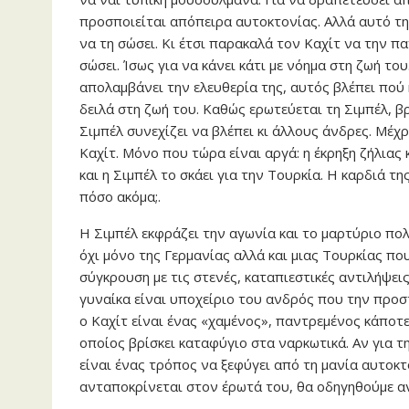
προσποιείται απόπειρα αυτοκτονίας. Αλλά αυτό τη
να τη σώσει. Κι έτσι παρακαλά τον Καχίτ να την πα
σώσει. Ίσως για να κάνει κάτι με νόημα στη ζωή το
απολαμβάνει την ελευθερία της, αυτός βλέπει πού 
δειλά στη ζωή του. Καθώς ερωτεύεται τη Σιμπέλ, βρ
Σιμπέλ συνεχίζει να βλέπει κι άλλους άνδρες. Μέχρ
Καχίτ. Μόνο που τώρα είναι αργά: η έκρηξη ζήλιας 
και η Σιμπέλ το σκάει για την Τουρκία. Η καρδιά της
πόσο ακόμα;.
Η Σιμπέλ εκφράζει την αγωνία και το μαρτύριο πο
όχι μόνο της Γερμανίας αλλά και μιας Τουρκίας π
σύγκρουση με τις στενές, καταπιεστικές αντιλήψε
γυναίκα είναι υποχείριο του ανδρός που την προστ
ο Καχίτ είναι ένας «χαμένος», παντρεμένος κάποτε 
οποίος βρίσκει καταφύγιο στα ναρκωτικά. Αν για τη
είναι ένας τρόπος να ξεφύγει από τη μανία αυτοκτο
ανταποκρίνεται στον έρωτά του, θα οδηγηθούμε 