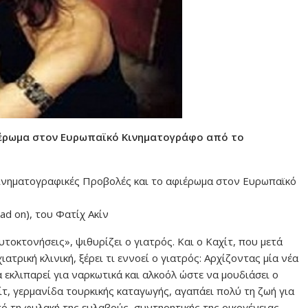
φιέρωμα στον Ευρωπαϊκό Κινηματογράφο από το
Κινηματογραφικές Προβολές και το αφιέρωμα στον Ευρωπαϊκό
d on), του Φατίχ Ακίν
τοκτονήσεις», ψιθυρίζει ο γιατρός. Και ο Καχίτ, που μετά
ατρική κλινική, ξέρει τι εννοεί ο γιατρός: Αρχίζοντας μία νέα
 εκλιπαρεί για ναρκωτικά και αλκοόλ ώστε να μουδιάσει ο
χίτ, γερμανίδα τουρκικής καταγωγής, αγαπάει πολύ τη ζωή για
πό τη φυλακή της ευλαβούς, συντηρητικής της οικογένειας,