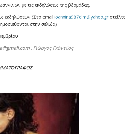
ωαννίνων με τις εκδηλώσεις της βδομάδας.
ις εκδηλώσεων (Στο email
ioannina987dim@yahoo.gr
στείλτε
δημοσιεύονται στην σελίδα)
οεμβρίου
ta@gmail.com
, Γιώργος Γκόντζος
ΗΜΑΤΟΓΡΑΦΟΣ