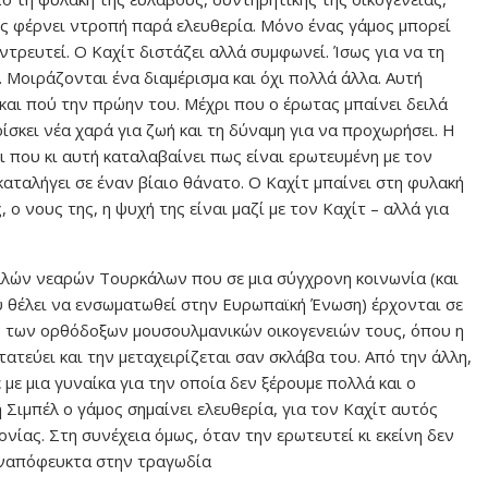
ς φέρνει ντροπή παρά ελευθερία. Μόνο ένας γάμος μπορεί
ντρευτεί. Ο Καχίτ διστάζει αλλά συμφωνεί. Ίσως για να τη
υ. Μοιράζονται ένα διαμέρισμα και όχι πολλά άλλα. Αυτή
και πού την πρώην του. Μέχρι που ο έρωτας μπαίνει δειλά
ίσκει νέα χαρά για ζωή και τη δύναμη για να προχωρήσει. Η
ι που κι αυτή καταλαβαίνει πως είναι ερωτευμένη με τον
καταλήγει σε έναν βίαιο θάνατο. Ο Καχίτ μπαίνει στη φυλακή
, ο νους της, η ψυχή της είναι μαζί με τον Καχίτ – αλλά για
λλών νεαρών Τουρκάλων που σε μια σύγχρονη κοινωνία (και
ου θέλει να ενσωματωθεί στην Ευρωπαϊκή Ένωση) έρχονται σε
ις των ορθόδοξων μουσουλμανικών οικογενειών τους, όπου η
ατεύει και την μεταχειρίζεται σαν σκλάβα του. Από την άλλη,
με μια γυναίκα για την οποία δεν ξέρουμε πολλά και ο
 Σιμπέλ ο γάμος σημαίνει ελευθερία, για τον Καχίτ αυτός
νίας. Στη συνέχεια όμως, όταν την ερωτευτεί κι εκείνη δεν
αναπόφευκτα στην τραγωδία