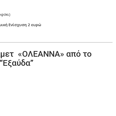
όφσκι)
μική Ενίσχυση 2 ευρώ
Μάμετ «ΟΛΕΑΝΝΑ» από το
“Εξαύδα”