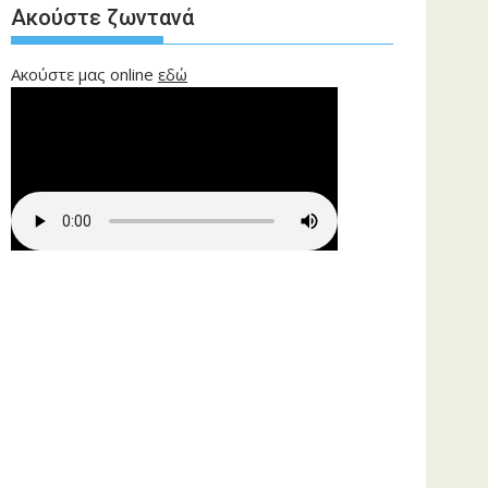
Ακούστε ζωντανά
Ακούστε μας online
εδώ