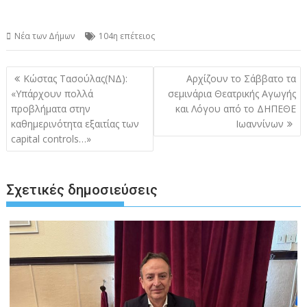
Νέα των Δήμων
104η επέτειος
Πλοήγηση
Κώστας Τασούλας(ΝΔ):
Αρχίζουν το Σάββατο τα
άρθρων
«Υπάρχουν πολλά
σεμινάρια Θεατρικής Αγωγής
προβλήματα στην
και Λόγου από το ΔΗΠΕΘΕ
καθημερινότητα εξαιτίας των
Ιωαννίνων
capital controls…»
Σχετικές δημοσιεύσεις