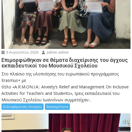
6 Αυγούστου 2026
admin admin
Eπιμορφώθηκαν σε θέματα διαχείρισης του άγχους
εκπαιδευτικοί του Μουσικού Σχολείου
Στο πλαίσιο της υλοποίησης του ευρωπαϊκού προγράμματος
Erasmus+ με
τίτλο «A.R.M.ON.I.A.: Anxiety’s Relief and Management On Inclusive
Activities for Teachers and Students», τρεις εκπαιδευτικοί του
Μουσικού Σχολείου Ιωαννίνων συμμετείχαν...
Ενδιαφέρουσες Ιστορίες
Επικαιρότητα