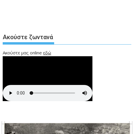
Ακούστε ζωντανά
Ακούστε μας online
εδώ