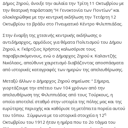
Δήμος Ζηρού, άνοιξε την αυλαία την Τρίτη 11 Οκτωβρίου με
την θεατρική παράσταση “Η Γενοκτονία των Ποντίων” και
ολοκληρώθηκε με την κεντρική εκδήλωση την Τετάρτη 12
Οκτωβρίου το βράδυ στο Πνευματικό Κέντρο Φιλιππιάδας.
Στην έναρξη της χτεσινής κεντρικής εκδήλωσης ο
αντιδήμαρχος, αρμόδιος για θέματα Πολιτισμού του Δήμου
Ζηρού, κ. Γκάρτζιος Χρήστος καλωσόρισε τους
παραβρισκόμενους, ενώ ο Δήμαρχος Ζηρού κ. Καλαντζής
Νικόλαος, απεύθυνε χαιρετισμό διαβάζοντας αποσπάσματα
από ιστορικές καταγραφές των ημερών της απελευθέρωσης.
Μεταξύ άλλων ο Δήμαρχος Ζηρού σημείωσε: “ Σήμερα,
γιορτάζουμε την επέτειο των 104 χρόνων από την
απελευθέρωση της Φιλιππιάδας από τους Τούρκους, η
οποία αποτελεί σταθμό στην ιστορία της πόλης μας και της
ευρύτερης περιοχής και καθόρισε τη μετέπειτα πορεία αυτού
η
του τόπου. Σύμφωνα με τα ιστορικά στοιχεία η 12
Οκτωβρίου του 1912 ήταν η ημέρα που το 2ο τάγμα του