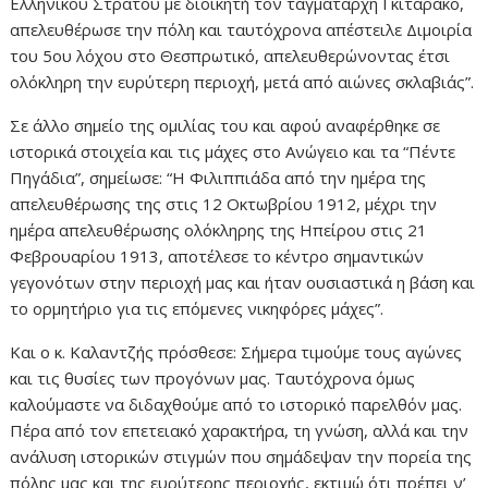
Ελληνικού Στρατού με διοικητή τον ταγματάρχη Γκιταράκο,
απελευθέρωσε την πόλη και ταυτόχρονα απέστειλε Διμοιρία
του 5ου λόχου στο Θεσπρωτικό, απελευθερώνοντας έτσι
ολόκληρη την ευρύτερη περιοχή, μετά από αιώνες σκλαβιάς”.
Σε άλλο σημείο της ομιλίας του και αφού αναφέρθηκε σε
ιστορικά στοιχεία και τις μάχες στο Ανώγειο και τα “Πέντε
Πηγάδια”, σημείωσε: “Η Φιλιππιάδα από την ημέρα της
απελευθέρωσης της στις 12 Οκτωβρίου 1912, μέχρι την
ημέρα απελευθέρωσης ολόκληρης της Ηπείρου στις 21
Φεβρουαρίου 1913, αποτέλεσε το κέντρο σημαντικών
γεγονότων στην περιοχή μας και ήταν ουσιαστικά η βάση και
το ορμητήριο για τις επόμενες νικηφόρες μάχες”.
Και ο κ. Καλαντζής πρόσθεσε: Σήμερα τιμούμε τους αγώνες
και τις θυσίες των προγόνων μας. Ταυτόχρονα όμως
καλούμαστε να διδαχθούμε από το ιστορικό παρελθόν μας.
Πέρα από τον επετειακό χαρακτήρα, τη γνώση, αλλά και την
ανάλυση ιστορικών στιγμών που σημάδεψαν την πορεία της
πόλης μας και της ευρύτερης περιοχής, εκτιμώ ότι πρέπει ν’