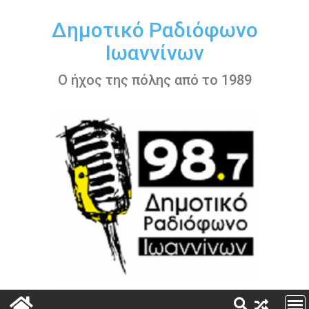
Περάστε
στο
Δημοτικό Ραδιόφωνο
περιεχόμενο
Ιωαννίνων
Ο ήχος της πόλης από το 1989