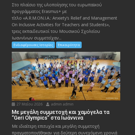
Στο πλαίσιο της υλοποίησης του ευρωπαϊκού
προγράμματος Erasmus+ με
τίτλο «A.R.M.ON.I.A.: Anxiety’s Relief and Management
On Inclusive Activities for Teachers and Students»,
τρεις εκπαιδευτικοί του Μουσικού Σχολείου
Ιωαννίνων συμμετείχαν...
Ενδιαφέρουσες Ιστορίες
Επικαιρότητα
27 Μαΐου 2026
admin admin
Με μεγάλη συμμετοχή και χαμόγελα τα
“Geri Olympics” στα Ιωάννινα
Με ιδιαίτερη επιτυχία και μεγάλη συμμετοχή
πραγματοποιήθηκαν για δεύτερη συνεχόμενη χρονιά