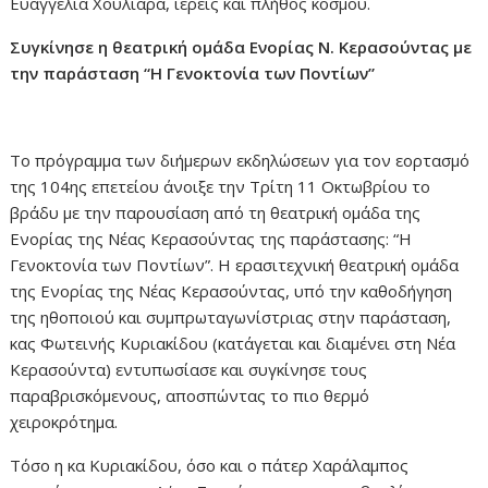
Ευαγγελία Χουλιάρα, ιερείς και πλήθος κόσμου.
Συγκίνησε η θεατρική ομάδα Ενορίας Ν. Κερασούντας με
την παράσταση “Η Γενοκτονία των Ποντίων”
Το πρόγραμμα των διήμερων εκδηλώσεων για τον εορτασμό
της 104ης επετείου άνοιξε την Τρίτη 11 Οκτωβρίου το
βράδυ με την παρουσίαση από τη θεατρική ομάδα της
Ενορίας της Νέας Κερασούντας της παράστασης: “Η
Γενοκτονία των Ποντίων”. Η ερασιτεχνική θεατρική ομάδα
της Ενορίας της Νέας Κερασούντας, υπό την καθοδήγηση
της ηθοποιού και συμπρωταγωνίστριας στην παράσταση,
κας Φωτεινής Κυριακίδου (κατάγεται και διαμένει στη Νέα
Κερασούντα) εντυπωσίασε και συγκίνησε τους
παραβρισκόμενους, αποσπώντας το πιο θερμό
χειροκρότημα.
Τόσο η κα Κυριακίδου, όσο και ο πάτερ Χαράλαμπος