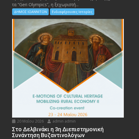
τα “Geri Olympics”, η ξεχωριστή...
ΔΗΜΟΣ ΙΩΑΝΝΙΤΩΝ
Ενδιαφέρουσες Ιστορίες
20 Μαΐου 2026
admin admin
Στο Δελβινάκι η 3η Διεπιστημονική
Συνάντηση Βυζαντινολόγων