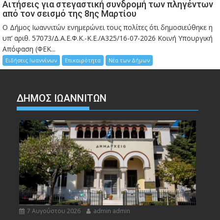
Αιτήσεις για στεγαστική συνδρομή των πληγέντων
από τον σεισμό της 8ης Μαρτίου
Ο Δήμος Ιωαννιτών ενημερώνει τους πολίτες ότι δημοσιεύθηκε η
υπ’ αριθ. 57073/Δ.Α.Ε.Φ.Κ.-Κ.Ε./Α325/16-07-2026 Κοινή Υπουργική
Απόφαση (ΦΕΚ...
Ειδήσεις Ιωαννίνων
Επικαιρότητα
Νέα των Δήμων
ΔΗΜΟΣ ΙΩΑΝΝΙΤΩΝ
7 Αυγούστου 2026
admin admin