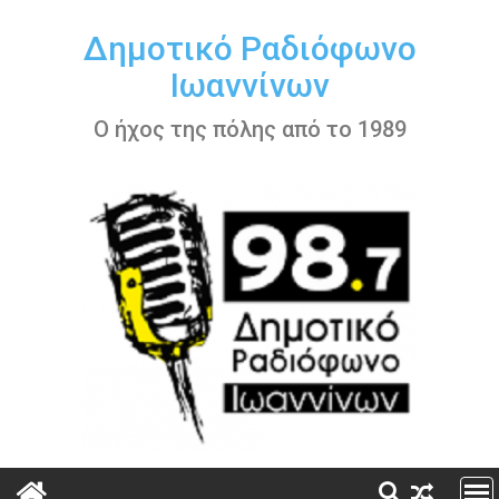
Περάστε
στο
Δημοτικό Ραδιόφωνο
περιεχόμενο
Ιωαννίνων
Ο ήχος της πόλης από το 1989