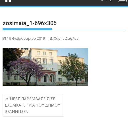
zosimaia_1-696×305
19 Φεβρουαρίου 2019
Χάρης Δάφλος
Πλοήγηση
ΝΕΕΣ ΠΑΡΕΜΒΑΣΕΙΣ ΣΕ
άρθρων
ΣΧΟΛΙΚΑ ΚΤΙΡΙΑ ΤΟΥ ΔΗΜΟΥ
ΙΩΑΝΝΙΤΩΝ