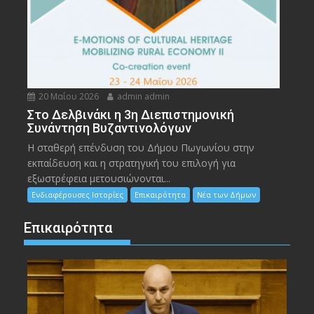
20 Μαΐου 2026
admin admin
Στο Δελβινάκι η 3η Διεπιστημονική
Συνάντηση Βυζαντινολόγων
Η σταθερή επένδυση του Δήμου Πωγωνίου στην
εκπαίδευση και η στρατηγική του επιλογή για
εξωστρέφεια μετουσιώνονται...
Ενδιαφέρουσες Ιστορίες
Επικαιρότητα
Νέα των Δήμων
Επικαιρότητα