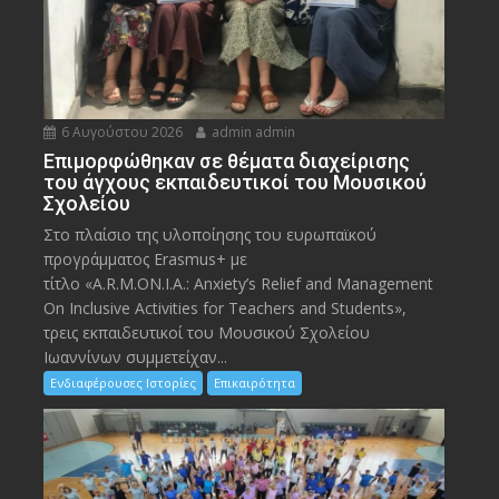
6 Αυγούστου 2026
admin admin
Eπιμορφώθηκαν σε θέματα διαχείρισης
του άγχους εκπαιδευτικοί του Μουσικού
Σχολείου
Στο πλαίσιο της υλοποίησης του ευρωπαϊκού
προγράμματος Erasmus+ με
τίτλο «A.R.M.ON.I.A.: Anxiety’s Relief and Management
On Inclusive Activities for Teachers and Students»,
τρεις εκπαιδευτικοί του Μουσικού Σχολείου
Ιωαννίνων συμμετείχαν...
Ενδιαφέρουσες Ιστορίες
Επικαιρότητα