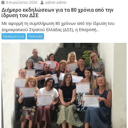
6 Αυγούστου 2026
admin admin
Διήμερο εκδηλώσεων για τα 80 χρόνια από την
ίδρυση του ΔΣΕ
Με αφορμή τη συμπλήρωση 80 χρόνων από την ίδρυση του
Δημοκρατικού Στρατού Ελλάδας (ΔΣΕ), η Επιτροπή...
Επικαιρότητα
Πολιτική