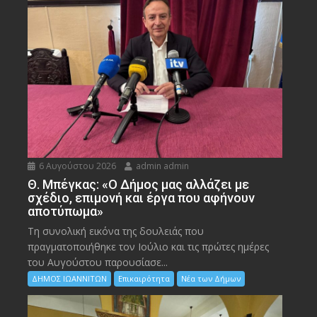
6 Αυγούστου 2026
admin admin
Θ. Μπέγκας: «Ο Δήμος μας αλλάζει με
σχέδιο, επιμονή και έργα που αφήνουν
αποτύπωμα»
Τη συνολική εικόνα της δουλειάς που
πραγματοποιήθηκε τον Ιούλιο και τις πρώτες ημέρες
του Αυγούστου παρουσίασε...
ΔΗΜΟΣ ΙΩΑΝΝΙΤΩΝ
Επικαιρότητα
Νέα των Δήμων