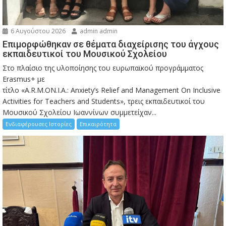
6 Αυγούστου 2026
admin admin
Eπιμορφώθηκαν σε θέματα διαχείρισης του άγχους
εκπαιδευτικοί του Μουσικού Σχολείου
Στο πλαίσιο της υλοποίησης του ευρωπαϊκού προγράμματος
Erasmus+ με
τίτλο «A.R.M.ON.I.A.: Anxiety’s Relief and Management On Inclusive
Activities for Teachers and Students», τρεις εκπαιδευτικοί του
Μουσικού Σχολείου Ιωαννίνων συμμετείχαν...
Ενδιαφέρουσες Ιστορίες
Επικαιρότητα