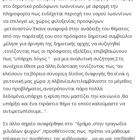
στο δημοτικό ραδιόφωνο Ιωαννίνων, με αφορμή την
πληροφορία πως ενδέχεται περιοχή του νομού Ιωαννίνων
να επιλεγεί ως χώρος φιλοξενίας προσφύγων
-μεταναστών.Έκανε αναφορά στην ανάδειξη του θέματος
από την παράταξή του στο πρόσφατο δημοτικό συμβούλιο
,μίλησε για άρνηση της δημοτικής αρχής να συζητηθεί
,τονίζοντας πως οι πρόσφατες εξελίξεις επιβεβαιώνουν
πως “υπάρχει λόγος ” για μια αναλυτική συζήτηση.Στη
συνέχεια έθεσε μια άλλη διάσταση τονίζοντας πως “αν
κλείσουν τα βόρεια σύνορα,η δίοδος διαφυγής θα είναι η
γειτονική μας χώρα ,η Αλβανία,Αντιλαμβάνεστε το μέγεθος
του προβλήματος,ανατρέπονται πάρα πολλά
δεδομένα,υπάρχει η κρίση που μαστίζει την κοινωνία ,θα
υπάρξει και ένα τεράστιο θέμα το οποίο καλούμαστε να
αντιμετωπίσουμε…”.
Σε άλλο σημείο αναφέρθηκε στο “δράμα ,στην τραγωδία
χιλιάδων ψυχών” ,προσθέτοντας πως πρέπει να μάθουμε
επίσημα τις προθέσεις της κυβέρνησης , να μη μας επιβληθεί