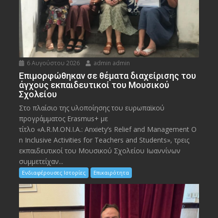
6 Αυγούστου 2026
admin admin
Eπιμορφώθηκαν σε θέματα διαχείρισης του
άγχους εκπαιδευτικοί του Μουσικού
Σχολείου
Στο πλαίσιο της υλοποίησης του ευρωπαϊκού
προγράμματος Erasmus+ με
τίτλο «A.R.M.ON.I.A.: Anxiety’s Relief and Management O
n Inclusive Activities for Teachers and Students», τρεις
εκπαιδευτικοί του Μουσικού Σχολείου Ιωαννίνων
συμμετείχαν...
Ενδιαφέρουσες Ιστορίες
Επικαιρότητα