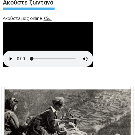
Ακούστε ζωντανά
Ακούστε μας online
εδώ