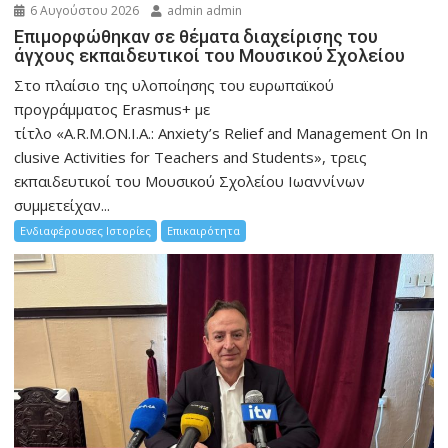
6 Αυγούστου 2026
admin admin
Eπιμορφώθηκαν σε θέματα διαχείρισης του
άγχους εκπαιδευτικοί του Μουσικού Σχολείου
Στο πλαίσιο της υλοποίησης του ευρωπαϊκού
προγράμματος Erasmus+ με
τίτλο «A.R.M.ON.I.A.: Anxiety’s Relief and Management On In
clusive Activities for Teachers and Students», τρεις
εκπαιδευτικοί του Μουσικού Σχολείου Ιωαννίνων
συμμετείχαν...
Ενδιαφέρουσες Ιστορίες
Επικαιρότητα