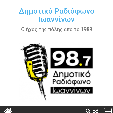
Περάστε
στο
Δημοτικό Ραδιόφωνο
περιεχόμενο
Ιωαννίνων
Ο ήχος της πόλης από το 1989