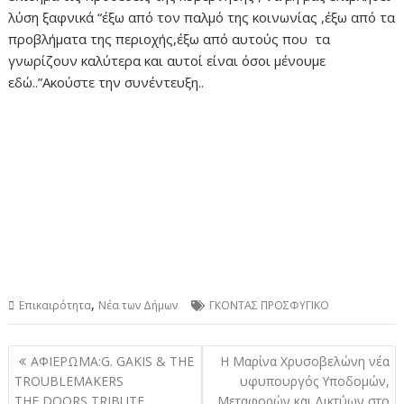
λύση ξαφνικά “έξω από τον παλμό της κοινωνίας ,έξω από τα
προβλήματα της περιοχής,έξω από αυτούς που τα
γνωρίζουν καλύτερα και αυτοί είναι όσοι μένουμε
εδώ..”Ακούστε την συνέντευξη..
,
Επικαιρότητα
Νέα των Δήμων
ΓΚΟΝΤΑΣ ΠΡΟΣΦΥΓΙΚΟ
Πλοήγηση
ΑΦΙΕΡΩΜΑ:G. GAKIS & THE
Η Μαρίνα Χρυσοβελώνη νέα
άρθρων
TROUBLEMAKERS
υφυπουργός Υποδομών,
THE DOORS TRIBUTE
Μεταφορών και Δικτύων στο