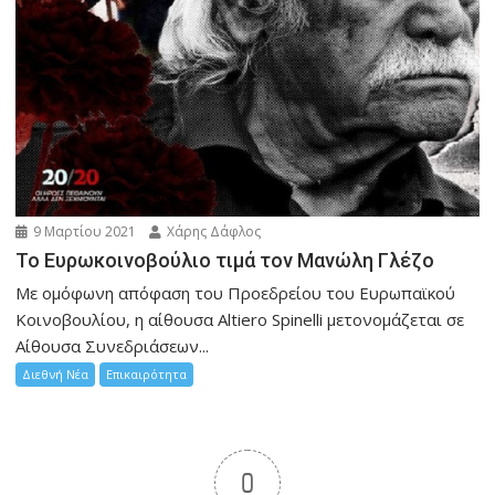
9 Μαρτίου 2021
Χάρης Δάφλος
To Eυρωκοινοβούλιο τιμά τον Μανώλη Γλέζο
Με ομόφωνη απόφαση του Προεδρείου του Ευρωπαϊκού
Κοινοβουλίου, η αίθουσα Altiero Spinelli μετονομάζεται σε
Αίθουσα Συνεδριάσεων...
Διεθνή Νέα
Επικαιρότητα
0