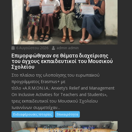
6 Αυγούστου 2026
admin admin
Eπιμορφώθηκαν σε θέματα διαχείρισης
του άγχους εκπαιδευτικοί του Μουσικού
Σχολείου
Στο πλαίσιο της υλοποίησης του ευρωπαϊκού
προγράμματος Erasmus+ με
τίτλο «A.R.M.ON.I.A.: Anxiety’s Relief and Management
On Inclusive Activities for Teachers and Students»,
τρεις εκπαιδευτικοί του Μουσικού Σχολείου
Ιωαννίνων συμμετείχαν...
Ενδιαφέρουσες Ιστορίες
Επικαιρότητα