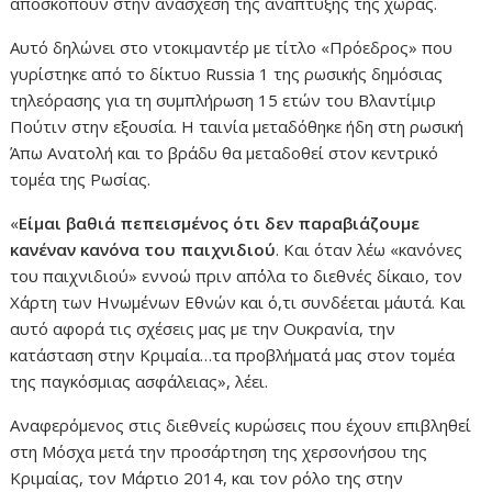
αποσκοπούν στην ανάσχεση της ανάπτυξης της χώρας.
Αυτό δηλώνει στο ντοκιμαντέρ με τίτλο «Πρόεδρος» που
γυρίστηκε από το δίκτυο Russia 1 της ρωσικής δημόσιας
τηλεόρασης για τη συμπλήρωση 15 ετών του Βλαντίμιρ
Πούτιν στην εξουσία. Η ταινία μεταδόθηκε ήδη στη ρωσική
Άπω Ανατολή και το βράδυ θα μεταδοθεί στον κεντρικό
τομέα της Ρωσίας.
«
Είμαι βαθιά πεπεισμένος ότι δεν παραβιάζουμε
κανέναν κανόνα του παιχνιδιού
. Και όταν λέω «κανόνες
του παιχνιδιού» εννοώ πριν απ΄όλα το διεθνές δίκαιο, τον
Χάρτη των Ηνωμένων Εθνών και ό,τι συνδέεται μ΄αυτά. Και
αυτό αφορά τις σχέσεις μας με την Ουκρανία, την
κατάσταση στην Κριμαία…τα προβλήματά μας στον τομέα
της παγκόσμιας ασφάλειας», λέει.
Αναφερόμενος στις διεθνείς κυρώσεις που έχουν επιβληθεί
στη Μόσχα μετά την προσάρτηση της χερσονήσου της
Κριμαίας, τον Μάρτιο 2014, και τον ρόλο της στην