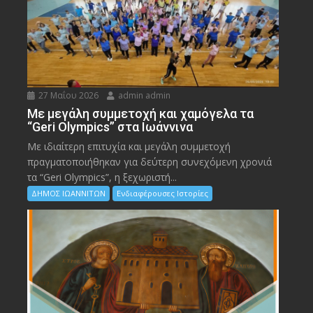
27 Μαΐου 2026
admin admin
Με μεγάλη συμμετοχή και χαμόγελα τα
“Geri Olympics” στα Ιωάννινα
Με ιδιαίτερη επιτυχία και μεγάλη συμμετοχή
πραγματοποιήθηκαν για δεύτερη συνεχόμενη χρονιά
τα “Geri Olympics”, η ξεχωριστή...
ΔΗΜΟΣ ΙΩΑΝΝΙΤΩΝ
Ενδιαφέρουσες Ιστορίες