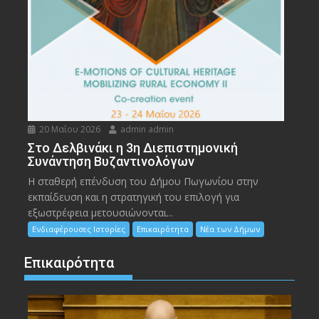
20 Μαΐου 2026
admin admin
Στο Δελβινάκι η 3η Διεπιστημονική
Συνάντηση Βυζαντινολόγων
Η σταθερή επένδυση του Δήμου Πωγωνίου στην
εκπαίδευση και η στρατηγική του επιλογή για
εξωστρέφεια μετουσιώνονται...
Ενδιαφέρουσες Ιστορίες
Επικαιρότητα
Νέα των Δήμων
Επικαιρότητα