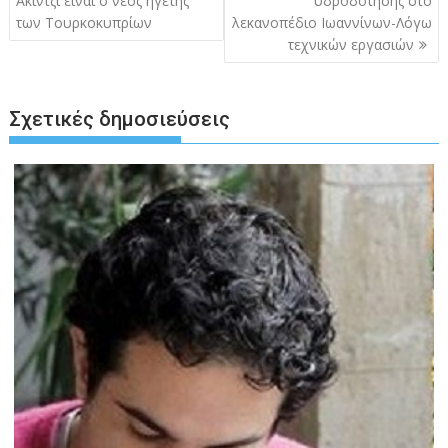
Ακιντζί είναι ο νέος ηγέτης
υδροδότησης στο
των Τουρκοκυπρίων
λεκανοπέδιο Ιωαννίνων-Λόγω
τεχνικών εργασιών
Σχετικές δημοσιεύσεις