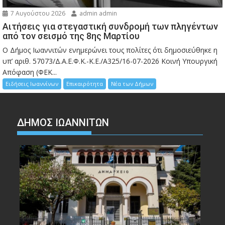
7 Αυγούστου 2026
admin admin
Αιτήσεις για στεγαστική συνδρομή των πληγέντων
από τον σεισμό της 8ης Μαρτίου
Ο Δήμος Ιωαννιτών ενημερώνει τους πολίτες ότι δημοσιεύθηκε η
υπ’ αριθ. 57073/Δ.Α.Ε.Φ.Κ.-Κ.Ε./Α325/16-07-2026 Κοινή Υπουργική
Απόφαση (ΦΕΚ...
Ειδήσεις Ιωαννίνων
Επικαιρότητα
Νέα των Δήμων
ΔΗΜΟΣ ΙΩΑΝΝΙΤΩΝ