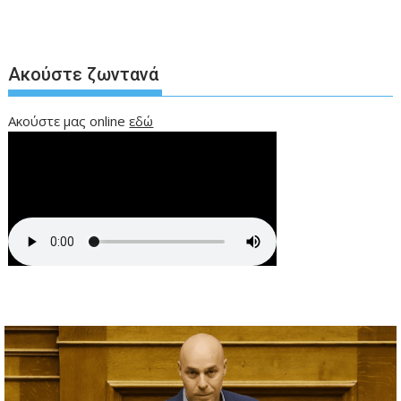
Ακούστε ζωντανά
Ακούστε μας online
εδώ