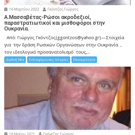
16 Μαρτίου 2022
Γκόντζος Γιώργος
Α.Μασσαβέτας-Ρώσοι ακροδεξιοί,
παραστρατιωτικοί και μισθοφόροι στην
Ουκρανία.
Από: Γιώργος Γκόντζος(ggontzos@yahoo.gr)—Στοιχεία
για την δράση Ρωσικών Οργανώσεων στην Ουκρανία ,
τον ιδεολογικό προσανατολισμό τους,...
Διεθνή Νέα
Ενδιαφέρουσες Ιστορίες
Επικαιρότητα
16 Μαΐου 2021
Γκόντζος Γιώργος