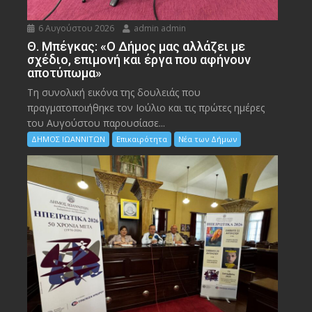
6 Αυγούστου 2026
admin admin
Θ. Μπέγκας: «Ο Δήμος μας αλλάζει με
σχέδιο, επιμονή και έργα που αφήνουν
αποτύπωμα»
Τη συνολική εικόνα της δουλειάς που
πραγματοποιήθηκε τον Ιούλιο και τις πρώτες ημέρες
του Αυγούστου παρουσίασε...
ΔΗΜΟΣ ΙΩΑΝΝΙΤΩΝ
Επικαιρότητα
Νέα των Δήμων