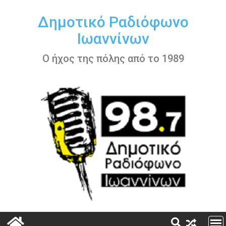
Περάστε
στο
Δημοτικό Ραδιόφωνο
περιεχόμενο
Ιωαννίνων
Ο ήχος της πόλης από το 1989