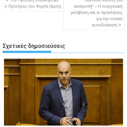
άρθρων
ο Πρόεδρος του Φορέα Λίμνης
ανατροπή” – Η ενεργειακή
μετάβαση και οι προκλήσεις
για την τοπική
αυτοδιοίκηση
Σχετικές δημοσιεύσεις