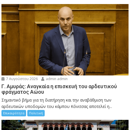
7 Αυγούστου 2026
admin admin
Γ. Αμυράς: Αναγκαία η επισκευή του αρδευτικού
φράγματος Αώου
Σημαντικό βήμα για τη διατήρηση και την αναβάθμιση των
αρδευτικών υποδομών του κάμπου Κόνιτσας αποτελεί η...
Επικαιρότητα
Πολιτική