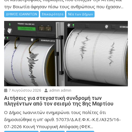
την Bοιωτία άφησαν πίσω τους ανθρώπους που έχασαν...
ΔΗΜΟΣ ΙΩΑΝΝΙΤΩΝ
Επικαιρότητα
Νέα των Δήμων
7 Αυγούστου 2026
admin admin
Αιτήσεις για στεγαστική συνδρομή των
πληγέντων από τον σεισμό της 8ης Μαρτίου
Ο Δήμος Ιωαννιτών ενημερώνει τους πολίτες ότι
δημοσιεύθηκε η υπ’ αριθ. 57073/Δ.Α.Ε.Φ.Κ.-Κ.Ε./Α325/16-
07-2026 Κοινή Υπουργική Απόφαση (ΦΕΚ...