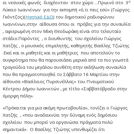
ο
οι νεανικές φωνές διαχέονταν στον χώρο …Πρωινό στο 3
Λύκειο Ιωαννίνων για την εκπομπή «ό,τι πεις εσύ» (Γιώργος
Γκόντζος)(
Ηχητικό ΕΔΩ
) του δημοτικού ραδιοφώνου
Ιωαννίνων,στην αίθουσα όπου οι πρόβες για την συναυλία
, αφιερωμένη στον Μίκη Θεοδωράκη είναι στο τελευταίο
στάδιο.Παρόντες , ο διευθυντής του σχολείου Γιώργος
Χατζής , ο μουσικός επιμελητής, καθηγητής Βασίλης Τζιώτης
.Εκεί και οι μαθητές και οι μαθήτριες που αποτελούν το
συγκρότημα που θα παρουσιάσει μερικά από τα πιο γνωστά
τραγούδια του μεγάλου συνθέτη στην εκδήλωση-συναυλία
που θα πραγματοποιηθεί το Σάββατο 16 Μαρτίου στην
αίθουσα «Βασίλειος Πυρσινέλλας» του Πνευματικού
Κέντρου Δήμου Ιωαννιτών , με τίτλο «Σαββατόβραδο στην
όμορφη πόλη».
«Πρόκειται για μια ακόμη πρωτοβουλία», τονίζει ο Γιώργος
Χατζής , «που αναδεικνύει την δύναμη ενός δημόσιου
σχολείου που μπορεί να οργανώσει πράγματα πολύ
σημαντικά». Ο Βασίλης Τζιώτης υπενθυμίζει ότι