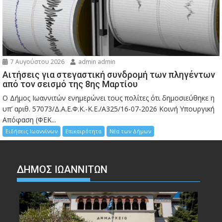
7 Αυγούστου 2026
admin admin
Αιτήσεις για στεγαστική συνδρομή των πληγέντων
από τον σεισμό της 8ης Μαρτίου
Ο Δήμος Ιωαννιτών ενημερώνει τους πολίτες ότι δημοσιεύθηκε η
υπ’ αριθ. 57073/Δ.Α.Ε.Φ.Κ.-Κ.Ε./Α325/16-07-2026 Κοινή Υπουργική
Απόφαση (ΦΕΚ...
Ειδήσεις Ιωαννίνων
Επικαιρότητα
Νέα των Δήμων
ΔΗΜΟΣ ΙΩΑΝΝΙΤΩΝ