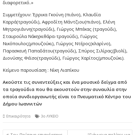
διαφορετικό..»
Συμμετέχουν: Έρρικα Γκούνη (πιάνο), Κλαυδία
Καρρά(τραγούδι), Αφροδίτη Μάντζιου(πιάνο), Ελένη
Μητρογιάννη(τραγούδι), Γιώργος Μπέκας (τραγούδι),
Σταυρούλα Νάκη(κιθάρα-τραγούδι), Γιώργος
Νικόπουλος(μπουζούκι), Γιώργος Ντέρος(κλαρίνο),
Παρασκευή Παπαδάτου(τραγούδι), Σπύρος Σιλίρας(βιολί),
Διονύσης Φέϊσο(τραγούδι), Γιώργος Χαρίτος(μπουζούκι).
Κείμενο παρουσίαση : Νίκη Λιαπίκου
Ακούστε τις συνεντεύξεις και ένα μουσικό δείγμα από
τα τραγούδια που θα ακουστούν στην συναυλία στην
οποία συνδιοργανωτής είναι το Πνευματικό Κέντρο του
Δήμου Ιωαννιτών
Επικαιρότητα
3ο ΛΥΚΕΙΟ
Πλοήγηση
Τον Πρύτανη επισκέφτηκε
“Γιάννενα πολίτες για