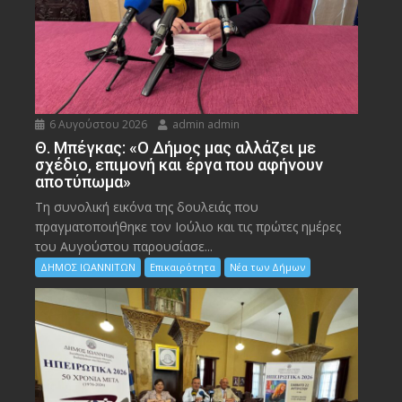
6 Αυγούστου 2026
admin admin
Θ. Μπέγκας: «Ο Δήμος μας αλλάζει με
σχέδιο, επιμονή και έργα που αφήνουν
αποτύπωμα»
Τη συνολική εικόνα της δουλειάς που
πραγματοποιήθηκε τον Ιούλιο και τις πρώτες ημέρες
του Αυγούστου παρουσίασε...
ΔΗΜΟΣ ΙΩΑΝΝΙΤΩΝ
Επικαιρότητα
Νέα των Δήμων