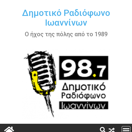
Περάστε
στο
Δημοτικό Ραδιόφωνο
περιεχόμενο
Ιωαννίνων
Ο ήχος της πόλης από το 1989