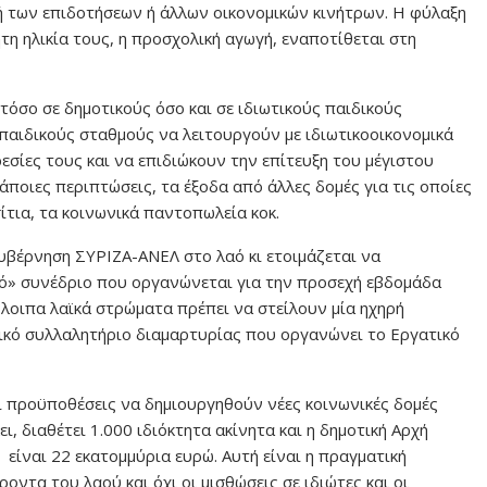
φή των επιδοτήσεων ή άλλων οικονομικών κινήτρων. Η φύλαξη
η ηλικία τους, η προσχολική αγωγή, εναποτίθεται στη
τόσο σε δημοτικούς όσο και σε ιδιωτικούς παιδικούς
παιδικούς σταθμούς να λειτουργούν με ιδιωτικοοικονομικά
εσίες τους και να επιδιώκουν την επίτευξη του μέγιστου
ποιες περιπτώσεις, τα έξοδα από άλλες δομές για τις οποίες
ίτια, τα κοινωνικά παντοπωλεία κοκ.
κυβέρνηση ΣΥΡΙΖΑ-ΑΝΕΛ στο λαό κι ετοιμάζεται να
» συνέδριο που οργανώνεται για την προσεχή εβδομάδα
πόλοιπα λαϊκά στρώματα πρέπει να στείλουν μία ηχηρή
κό συλλαλητήριο διαμαρτυρίας που οργανώνει το Εργατικό
 προϋποθέσεις να δημιουργηθούν νέες κοινωνικές δομές
, διαθέτει 1.000 ιδιόκτητα ακίνητα και η δημοτική Αρχή
είναι 22 εκατομμύρια ευρώ. Αυτή είναι η πραγματική
οντα του λαού και όχι οι μισθώσεις σε ιδιώτες και οι