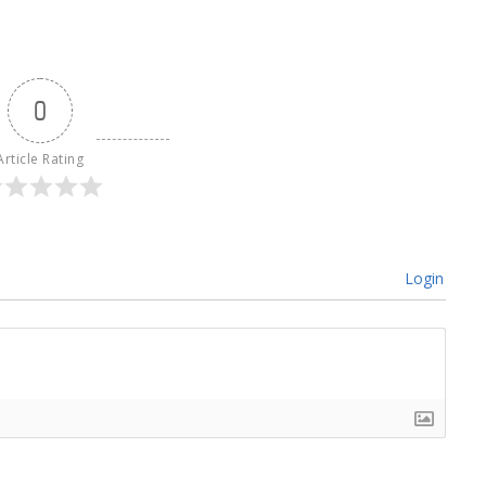
0
Article Rating
Login