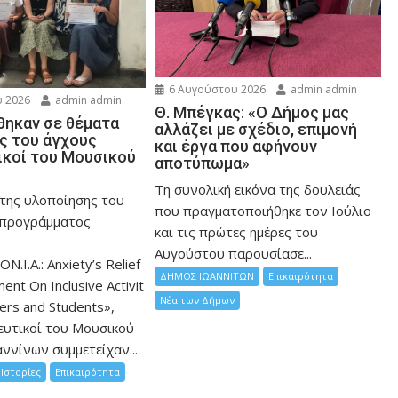
6 Αυγούστου 2026
admin admin
 2026
admin admin
Θ. Μπέγκας: «Ο Δήμος μας
ηκαν σε θέματα
αλλάζει με σχέδιο, επιμονή
ης του άγχους
και έργα που αφήνουν
ικοί του Μουσικού
αποτύπωμα»
Τη συνολική εικόνα της δουλειάς
 της υλοποίησης του
που πραγματοποιήθηκε τον Ιούλιο
 προγράμματος
και τις πρώτες ημέρες του
Αυγούστου παρουσίασε...
ON.I.A.: Anxiety’s Relief
ΔΗΜΟΣ ΙΩΑΝΝΙΤΩΝ
Επικαιρότητα
nt On Inclusive Activit
Νέα των Δήμων
hers and Students»,
ευτικοί του Μουσικού
ννίνων συμμετείχαν...
Ιστορίες
Επικαιρότητα