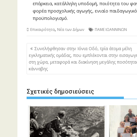
επάρκεια, κατάλληλη υποδομή, ποιότητα του φαγ
φορέα προσχολικής αγωγής, ενιαίο παιδαγωγικ
προϋπολογισμό.
,
Επικαιρότητα
Νέα των Δήμων
ΠΑΜΕ ΙΩΑΝΝΙΝΩΝ
Πλοήγηση
Συνελήφθησαν στην Ιόνια Οδό, τρία άτομα μέλη
άρθρων
εγκληματικής ομάδας, που εμπλέκονται στην εισαγωγ
στη χώρα, μεταφορά και διακίνηση μεγάλης ποσότητα
κάνναβης
Σχετικές δημοσιεύσεις