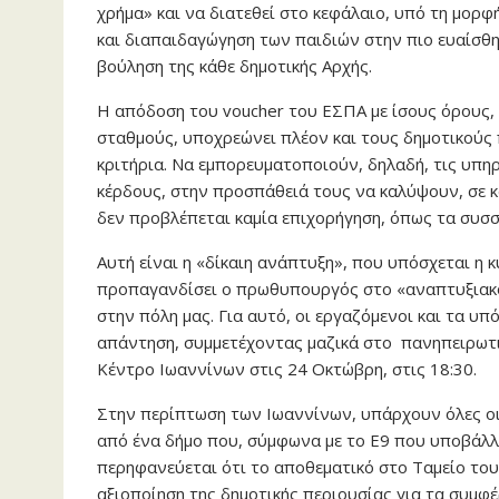
χρήμα» και να διατεθεί στο κεφάλαιο, υπό τη μορ
και διαπαιδαγώγηση των παιδιών στην πιο ευαίσθητ
βούληση της κάθε δημοτικής Αρχής.
Η απόδοση του voucher του ΕΣΠΑ με ίσους όρους, 
σταθμούς, υποχρεώνει πλέον και τους δημοτικούς 
κριτήρια. Να εμπορευματοποιούν, δηλαδή, τις υπηρ
κέρδους, στην προσπάθειά τους να καλύψουν, σε κά
δεν προβλέπεται καμία επιχορήγηση, όπως τα συσσ
Αυτή είναι η «δίκαιη ανάπτυξη», που υπόσχεται η 
προπαγανδίσει ο πρωθυπουργός στο «αναπτυξιακό
στην πόλη μας. Για αυτό, οι εργαζόμενοι και τα υ
απάντηση, συμμετέχοντας μαζικά στο πανηπειρωτι
Κέντρο Ιωαννίνων στις 24 Οκτώβρη, στις 18:30.
Στην περίπτωση των Ιωαννίνων, υπάρχουν όλες οι
από ένα δήμο που, σύμφωνα με το Ε9 που υποβάλλει
περηφανεύεται ότι το αποθεματικό στο Ταμείο του 
αξιοποίηση της δημοτικής περιουσίας για τα συμφέρ