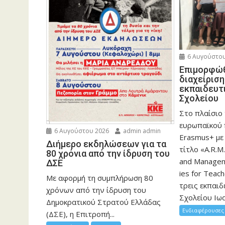
6 Αυγούστου
Eπιμορφώθ
διαχείρισ
εκπαιδευτ
Σχολείου
Στο πλαίσιο
ευρωπαϊκού
6 Αυγούστου 2026
admin admin
Erasmus+ με
Διήμερο εκδηλώσεων για τα
τίτλο «A.R.M.
80 χρόνια από την ίδρυση του
and Manageme
ΔΣΕ
ies for Teac
Με αφορμή τη συμπλήρωση 80
τρεις εκπαιδ
χρόνων από την ίδρυση του
Σχολείου Ιωα
Δημοκρατικού Στρατού Ελλάδας
Ενδιαφέρουσες 
(ΔΣΕ), η Επιτροπή...