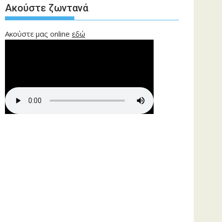
Ακούστε ζωντανά
Ακούστε μας online
εδώ