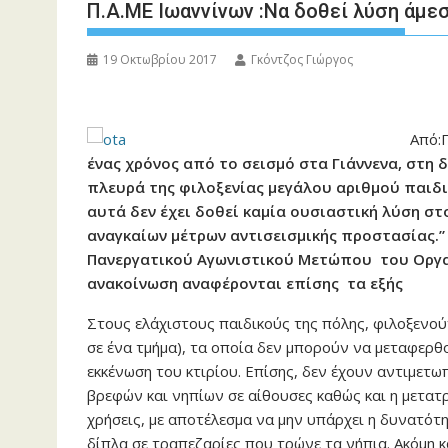
Π.Α.ΜΕ Ιωαννίνων :Να δοθεί λύση άμ
19 Οκτωβρίου 2017
Γκόντζος Γιώργος
Από:
ένας χρόνος από το σεισμό στα Γιάννενα, στη
πλευρά της φιλοξενίας μεγάλου αριθμού παιδ
αυτά δεν έχει δοθεί καμία ουσιαστική λύση στ
αναγκαίων μέτρων αντισεισμικής προστασίας.
Πανεργατικού Αγωνιστικού Μετώπου του Οργαν
ανακοίνωση αναφέρονται επίσης τα εξής
Στους ελάχιστους παιδικούς της πόλης, φιλοξενού
σε ένα τμήμα), τα οποία δεν μπορούν να μεταφερθ
εκκένωση του κτιρίου. Επίσης, δεν έχουν αντιμετω
βρεφών και νηπίων σε αίθουσες καθώς και η μετατ
χρήσεις, με αποτέλεσμα να μην υπάρχει η δυνατότ
δίπλα σε τραπεζαρίες που τρώνε τα νήπια. Ακόμη 