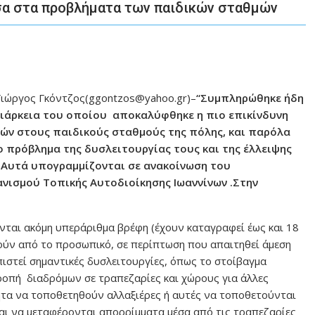
εσα στα προβλήματα των παιδικών σταθμών
Γιώργος Γκόντζος(ggontzos@yahoo.gr)–
“Συμπληρώθηκε ήδη
 διάρκεια του οποίου αποκαλύφθηκε η πιο επικίνδυνη
ιών στους παιδικούς σταθμούς της πόλης, και παρόλα
ο πρόβλημα της δυσλειτουργίας τους και της έλλειψης
” Αυτά υπογραμμίζονται σε ανακοίνωση του
ισμού Τοπικής Αυτοδιοίκησης Ιωαννίνων .Στην
νται ακόμη υπεράριθμα βρέφη (έχουν καταγραφεί έως και 18
ούν από το προσωπικό, σε περίπτωση που απαιτηθεί άμεση
πιστεί σημαντικές δυσλειτουργίες, όπως το στοίβαγμα
ροπή διαδρόμων σε τραπεζαρίες και χώρους για άλλες
ητα να τοποθετηθούν αλλαξιέρες ή αυτές να τοποθετούνται
και να μεταφέρονται απορρίμματα μέσα από τις τραπεζαρίες