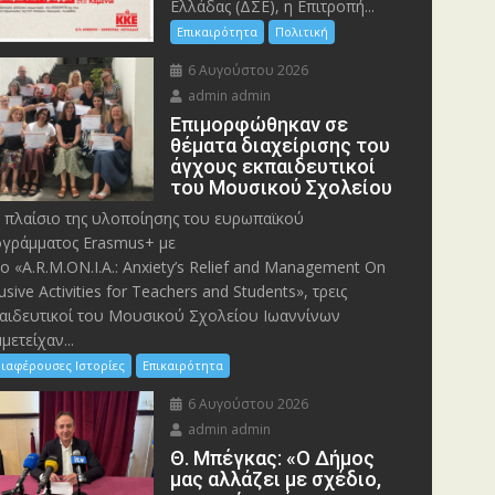
Ελλάδας (ΔΣΕ), η Επιτροπή...
Επικαιρότητα
Πολιτική
6 Αυγούστου 2026
admin admin
Eπιμορφώθηκαν σε
θέματα διαχείρισης του
άγχους εκπαιδευτικοί
του Μουσικού Σχολείου
 πλαίσιο της υλοποίησης του ευρωπαϊκού
γράμματος Erasmus+ με
λο «A.R.M.ON.I.A.: Anxiety’s Relief and Management On
lusive Activities for Teachers and Students», τρεις
αιδευτικοί του Μουσικού Σχολείου Ιωαννίνων
μετείχαν...
ιαφέρουσες Ιστορίες
Επικαιρότητα
6 Αυγούστου 2026
admin admin
Θ. Μπέγκας: «Ο Δήμος
μας αλλάζει με σχέδιο,