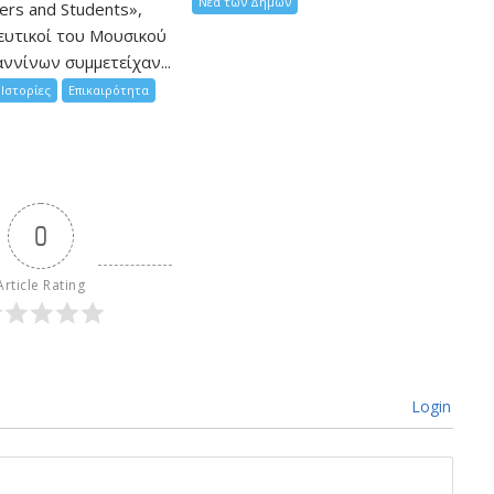
Νέα των Δήμων
hers and Students»,
ευτικοί του Μουσικού
ννίνων συμμετείχαν...
Ιστορίες
Επικαιρότητα
0
Article Rating
Login