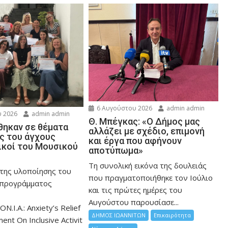
6 Αυγούστου 2026
admin admin
 2026
admin admin
Θ. Μπέγκας: «Ο Δήμος μας
ηκαν σε θέματα
αλλάζει με σχέδιο, επιμονή
ης του άγχους
και έργα που αφήνουν
ικοί του Μουσικού
αποτύπωμα»
Τη συνολική εικόνα της δουλειάς
 της υλοποίησης του
που πραγματοποιήθηκε τον Ιούλιο
 προγράμματος
και τις πρώτες ημέρες του
Αυγούστου παρουσίασε...
ON.I.A.: Anxiety’s Relief
ΔΗΜΟΣ ΙΩΑΝΝΙΤΩΝ
Επικαιρότητα
nt On Inclusive Activit