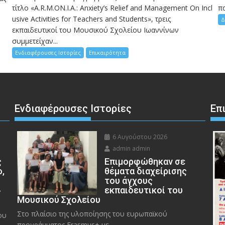
τίτλο «A.R.M.ON.I.A.: Anxiety’s Relief and Management On Incl
πα
usive Activities for Teachers and Students», τρεις
Δ
εκπαιδευτικοί του Μουσικού Σχολείου Ιωαννίνων
συμμετείχαν...
Ενδιαφέρουσες Ιστορίες
Επικαιρότητα
Ενδιαφέρουσες Ιστορίες
Επ
6 Αυγούστου 2026
admin admin
ς
Eπιμορφώθηκαν σε
ο,
θέματα διαχείρισης
του άγχους
»
εκπαιδευτικοί του
Μουσικού Σχολείου
Στο πλαίσιο της υλοποίησης του ευρωπαϊκού
ου
προγράμματος Erasmus+ με