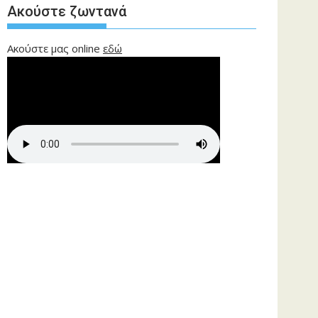
Ακούστε ζωντανά
Ακούστε μας online
εδώ