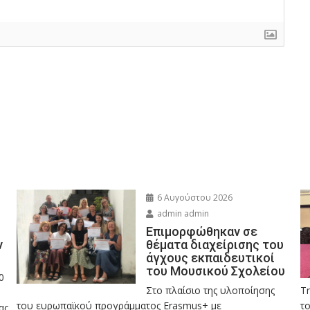
6 Αυγούστου 2026
admin admin
Eπιμορφώθηκαν σε
ν
θέματα διαχείρισης του
άγχους εκπαιδευτικοί
του Μουσικού Σχολείου
0
Στο πλαίσιο της υλοποίησης
Τ
του ευρωπαϊκού προγράμματος Erasmus+ με
το
ας