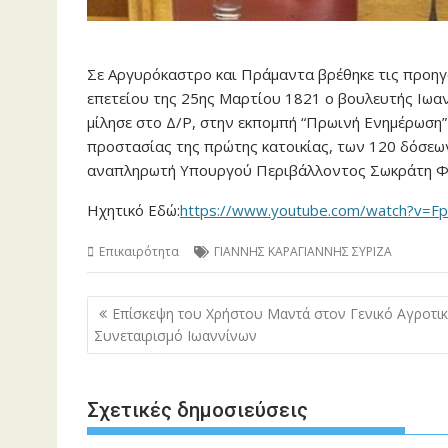
Σε Αργυρόκαστρο και Πράμαντα βρέθηκε τις προηγο
επετείου της 25ης Μαρτίου 1821 ο βουλευτής Ιωα
μίλησε στο Δ/Ρ, στην εκπομπή “Πρωινή Ενημέρωση”
προστασίας της πρώτης κατοικίας, των 120 δόσεω
αναπληρωτή Υπουργού Περιβάλλοντος Σωκράτη Φά
Ηχητικό Εδώ:
https://www.youtube.com/watch?v=F
Επικαιρότητα
ΓΙΑΝΝΗΣ ΚΑΡΑΓΙΑΝΝΗΣ ΣΥΡΙΖΑ
Πλοήγηση
Επίσκεψη του Χρήστου Μαντά στoν Γενικό Αγροτι
άρθρων
Συνεταιρισμό Ιωαννίνων
Σχετικές δημοσιεύσεις