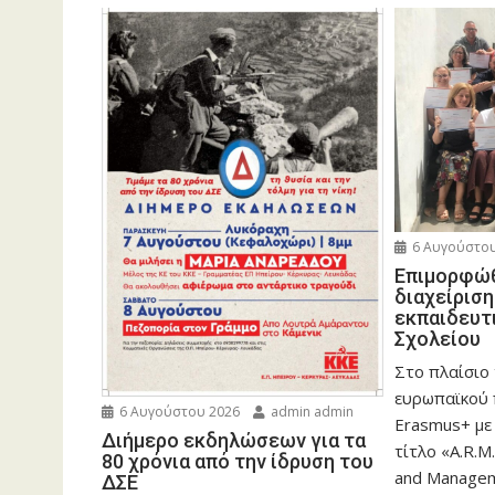
6 Αυγούστου
Eπιμορφώθ
διαχείρισ
εκπαιδευτ
Σχολείου
Στο πλαίσιο
ευρωπαϊκού
6 Αυγούστου 2026
admin admin
Erasmus+ με
Διήμερο εκδηλώσεων για τα
τίτλο «A.R.M.
80 χρόνια από την ίδρυση του
and Manageme
ΔΣΕ