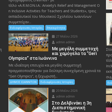
τίτλο «A.R.M.ON.I.A.: Anxiety’s Relief and Management O
n Inclusive Activities for Teachers and Students», τρεις
εκπαιδευτικοί του Μουσικού Σχολείου Ιωαννίνων
συμμετείχαν...
Ενδιαφέρουσες Ιστορίες
Επικαιρότητα
27 Μαΐου 2026
admin admin
Με μεγάλη συμμετοχή
η
Στο
και χαμόγελα τα “Geri
προ
Olympics” στα Ιωάννινα
τίτ
Με ιδιαίτερη επιτυχία και μεγάλη συμμετοχή
Inc
πραγματοποιήθηκαν για δεύτερη συνεχόμενη χρονιά τα
εκπ
“Geri Olympics”, η ξεχωριστή...
συμ
ΔΗΜΟΣ ΙΩΑΝΝΙΤΩΝ
Ενδιαφέρουσες Ιστορίες
Ενδ
20 Μαΐου 2026
admin admin
Στο Δελβινάκι η 3η
Διεπιστημονική