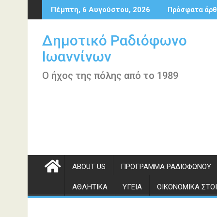
Περάστε
Πέμπτη, 6 Αυγούστου, 2026
Πρόσφατα άρθ
στο
περιεχόμενο
Δημοτικό Ραδιόφωνο
Ιωαννίνων
Ο ήχος της πόλης από το 1989
ABOUT US
ΠΡΌΓΡΑΜΜΑ ΡΑΔΙΟΦΏΝΟΥ
ΑΘΛΗΤΙΚΆ
ΥΓΕΊΑ
ΟΙΚΟΝΟΜΙΚΆ ΣΤΟΙ