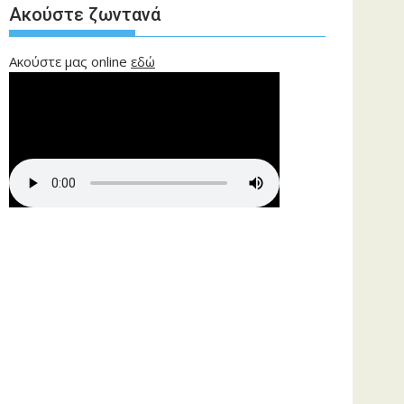
Ακούστε ζωντανά
Ακούστε μας online
εδώ