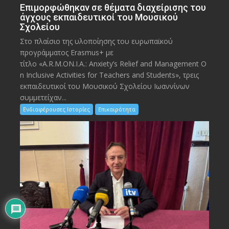
Eπιμορφώθηκαν σε θέματα διαχείρισης του
άγχους εκπαιδευτικοί του Μουσικού
Σχολείου
Στο πλαίσιο της υλοποίησης του ευρωπαϊκού
προγράμματος Erasmus+ με
τίτλο «A.R.M.ON.I.A.: Anxiety’s Relief and Management O
n Inclusive Activities for Teachers and Students», τρεις
εκπαιδευτικοί του Μουσικού Σχολείου Ιωαννίνων
συμμετείχαν...
Ενδιαφέρουσες Ιστορίες
Επικαιρότητα