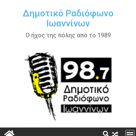
Περάστε
στο
Δημοτικό Ραδιόφωνο
περιεχόμενο
Ιωαννίνων
Ο ήχος της πόλης από το 1989