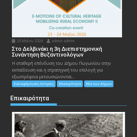
20 Μαΐου 2026
admin admin
Στο Δελβινάκι η 3η Διεπιστημονική
Συνάντηση Βυζαντινολόγων
Η σταθερή επένδυση του Δήμου Πωγωνίου στην
εκπαίδευση και η στρατηγική του επιλογή για
εξωστρέφεια μετουσιώνονται...
Ενδιαφέρουσες Ιστορίες
Επικαιρότητα
Νέα των Δήμων
Επικαιρότητα