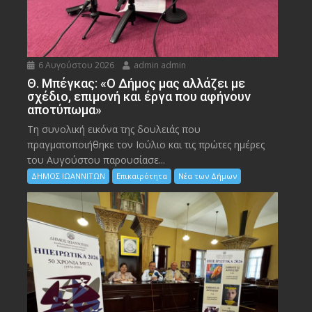
6 Αυγούστου 2026
admin admin
Θ. Μπέγκας: «Ο Δήμος μας αλλάζει με
σχέδιο, επιμονή και έργα που αφήνουν
αποτύπωμα»
Τη συνολική εικόνα της δουλειάς που
πραγματοποιήθηκε τον Ιούλιο και τις πρώτες ημέρες
του Αυγούστου παρουσίασε...
ΔΗΜΟΣ ΙΩΑΝΝΙΤΩΝ
Επικαιρότητα
Νέα των Δήμων