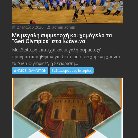
27 Μαΐου 2026
admin admin
Με μεγάλη συμμετοχή και χαμόγελα τα
“Geri Olympics” στα Ιωάννινα
Με ιδιαίτερη επιτυχία και μεγάλη συμμετοχή
πραγματοποιήθηκαν για δεύτερη συνεχόμενη χρονιά
τα “Geri Olympics”, η ξεχωριστή...
ΔΗΜΟΣ ΙΩΑΝΝΙΤΩΝ
Ενδιαφέρουσες Ιστορίες