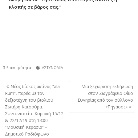
κλοπής σε βάρος σας.”
Επικαιρότητα
ΑΣΤΥΝΟΜΙΑ
Πλοήγηση
Νέος δίσκος ακτίνας “ala
Μια ξεχωριστή εκδήλωση
άρθρων
Rum”, παρέα με τον
στον Ζωγράφειο Οίκο
δεξιοτέχνη του βιολιού
Ευγηρίας από τον σύλλογο
Σωτήρη Κατσούρα.
«Πήγασος»
Συντονιστείτε Κυριακή 15/12
& 22/12/19 στη 13:00.
“Μουσική Κερασιά” –
Δημοτικό Ραδιόφωνο