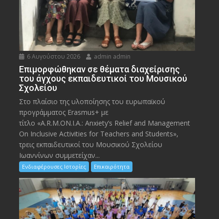
6 Αυγούστου 2026
admin admin
Eπιμορφώθηκαν σε θέματα διαχείρισης
του άγχους εκπαιδευτικοί του Μουσικού
Σχολείου
Στο πλαίσιο της υλοποίησης του ευρωπαϊκού
προγράμματος Erasmus+ με
τίτλο «A.R.M.ON.I.A.: Anxiety’s Relief and Management
On Inclusive Activities for Teachers and Students»,
τρεις εκπαιδευτικοί του Μουσικού Σχολείου
Ιωαννίνων συμμετείχαν...
Ενδιαφέρουσες Ιστορίες
Επικαιρότητα