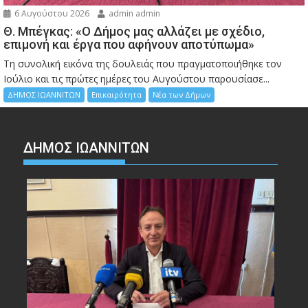
6 Αυγούστου 2026
admin admin
Θ. Μπέγκας: «Ο Δήμος μας αλλάζει με σχέδιο,
επιμονή και έργα που αφήνουν αποτύπωμα»
Τη συνολική εικόνα της δουλειάς που πραγματοποιήθηκε τον
Ιούλιο και τις πρώτες ημέρες του Αυγούστου παρουσίασε...
ΔΗΜΟΣ ΙΩΑΝΝΙΤΩΝ
Επικαιρότητα
Νέα των Δήμων
ΔΗΜΟΣ ΙΩΑΝΝΙΤΩΝ