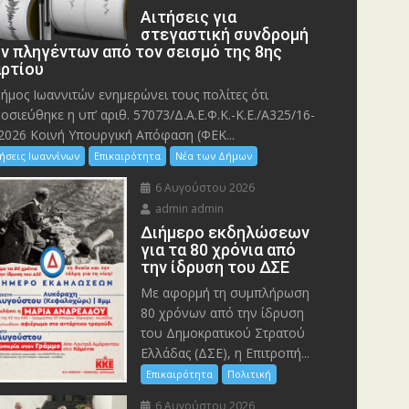
Αιτήσεις για
στεγαστική συνδρομή
ν πληγέντων από τον σεισμό της 8ης
ρτίου
ήμος Ιωαννιτών ενημερώνει τους πολίτες ότι
οσιεύθηκε η υπ’ αριθ. 57073/Δ.Α.Ε.Φ.Κ.-Κ.Ε./Α325/16-
2026 Κοινή Υπουργική Απόφαση (ΦΕΚ...
ήσεις Ιωαννίνων
Επικαιρότητα
Νέα των Δήμων
6 Αυγούστου 2026
admin admin
Διήμερο εκδηλώσεων
για τα 80 χρόνια από
την ίδρυση του ΔΣΕ
Με αφορμή τη συμπλήρωση
80 χρόνων από την ίδρυση
του Δημοκρατικού Στρατού
Ελλάδας (ΔΣΕ), η Επιτροπή...
Επικαιρότητα
Πολιτική
6 Αυγούστου 2026