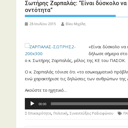
Σωτήρης Ζαρπαλάς: “Είναι δύσκολο να
οντότητα”
28 Ιουλίου 2015
Βίκυ Μιχέλη
«Είναι δύσκολο να 
δήλωσε σήμερα στο 
ο κ. Σωτήρης Ζαρπαλάς, μέλος της ΚΕ του ΠΑΣΟΚ.
Ο κ. Ζαρπαλάς τόνισε ότι «το εσωκομματικό πρόβλ
ενώ χαρακτήρισε τις δηλώσεις των ανθρώπων της Α
Ακούστε το ηχητικό…
Πρόγραμμα
00:00
Αναπαραγωγής
,
,
Επικαιρότητα
Πολιτική
Συνεντεύξεις Ραδιοφώνου
ΠΑ
Ήχου