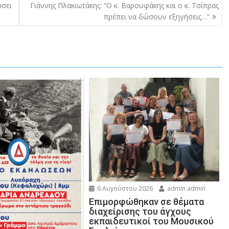
Κάτω
ύσει
Γιάννης Πλακιωτάκης: “Ο κ. Βαρουφάκης και ο κ. Τσίπρας
βέλος
πρέπει να δώσουν εξηγήσεις…”
για
να
αυξήσετε
ή
να
μειώσετε
ένταση.
6 Αυγούστου 2026
admin admin
Eπιμορφώθηκαν σε θέματα
διαχείρισης του άγχους
εκπαιδευτικοί του Μουσικού