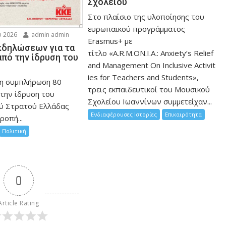
Σχολείου
Στο πλαίσιο της υλοποίησης του
ευρωπαϊκού προγράμματος
 2026
admin admin
Erasmus+ με
κδηλώσεων για τα
τίτλο «A.R.M.ON.I.A.: Anxiety’s Relief
από την ίδρυση του
and Management On Inclusive Activit
ies for Teachers and Students»,
η συμπλήρωση 80
τρεις εκπαιδευτικοί του Μουσικού
την ίδρυση του
Σχολείου Ιωαννίνων συμμετείχαν...
ύ Στρατού Ελλάδας
Ενδιαφέρουσες Ιστορίες
Επικαιρότητα
ροπή...
Πολιτική
0
Article Rating