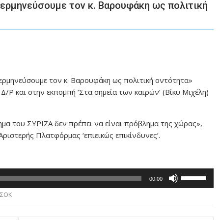
 ερμηνεύσουμε τον κ. Βαρουφάκη ως πολιτική
ερμηνεύσουμε τον κ. Βαρουφάκη ως πολιτική οντότητα»
Δ/Ρ και στην εκπομπή ‘Στα σημεία των καιρών’ (Βίκυ Μιχέλη)
ημα του ΣΥΡΙΖΑ δεν πρέπει να είναι πρόβλημα της χώρας»,
ριστερής Πλατφόρμας ‘επιεικώς επικίνδυνες’.
Χρησιμοποιε
00:00
τα
ΣΟΚ
πλήκτρα
Πάνω/