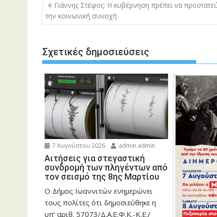
Πλοήγηση
Γιάννης Στέφος: Η κυβέρνηση πρέπει να προστατε
άρθρων
την κοινωνική συνοχή
Σχετικές δημοσιεύσεις
7 Αυγούστου 2026
admin admin
Αιτήσεις για στεγαστική
συνδρομή των πληγέντων από
τον σεισμό της 8ης Μαρτίου
Ο Δήμος Ιωαννιτών ενημερώνει
τους πολίτες ότι δημοσιεύθηκε η
υπ’ αριθ. 57073/Δ.Α.Ε.Φ.Κ.-Κ.Ε./