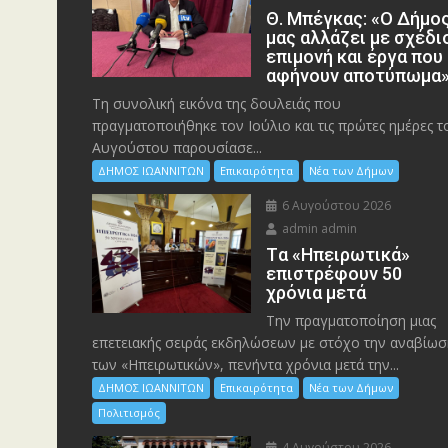
Θ. Μπέγκας: «Ο Δήμο
μας αλλάζει με σχέδι
επιμονή και έργα που
αφήνουν αποτύπωμα
Τη συνολική εικόνα της δουλειάς που
πραγματοποιήθηκε τον Ιούλιο και τις πρώτες ημέρες τ
Αυγούστου παρουσίασε...
ΔΗΜΟΣ ΙΩΑΝΝΙΤΩΝ
Επικαιρότητα
Νέα των Δήμων
6 Αυγούστου 2026
admin admin
Tα «Ηπειρωτικά»
επιστρέφουν 50
χρόνια μετά
Την πραγματοποίηση μιας
επετειακής σειράς εκδηλώσεων με στόχο την αναβίωσ
των «Ηπειρωτικών», πενήντα χρόνια μετά την...
ΔΗΜΟΣ ΙΩΑΝΝΙΤΩΝ
Επικαιρότητα
Νέα των Δήμων
Πολιτισμός
4 Αυγούστου 2026