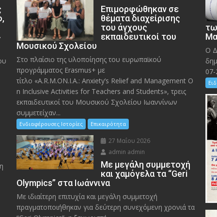
ς
Eπιμορφώθηκαν σε
ο,
θέματα διαχείρισης
του άγχους
τω
»
εκπαιδευτικοί του
Μα
Μουσικού Σχολείου
Ο Δ
Στο πλαίσιο της υλοποίησης του ευρωπαϊκού
ου
δημ
προγράμματος Erasmus+ με
07-
τίτλο «A.R.M.ON.I.A.: Anxiety’s Relief and Management O
Ειδ
n Inclusive Activities for Teachers and Students», τρεις
εκπαιδευτικοί του Μουσικού Σχολείου Ιωαννίνων
συμμετείχαν...
Ενδιαφέρουσες Ιστορίες
Επικαιρότητα
27 Μαΐου 2026
admin admin
Με μεγάλη συμμετοχή
η
και χαμόγελα τα “Geri
Olympics” στα Ιωάννινα
Με ιδιαίτερη επιτυχία και μεγάλη συμμετοχή
πραγματοποιήθηκαν για δεύτερη συνεχόμενη χρονιά τα