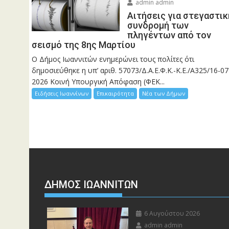
admin admin
Αιτήσεις για στεγαστικ
συνδρομή των
πληγέντων από τον
σεισμό της 8ης Μαρτίου
Ο Δήμος Ιωαννιτών ενημερώνει τους πολίτες ότι
δημοσιεύθηκε η υπ’ αριθ. 57073/Δ.Α.Ε.Φ.Κ.-Κ.Ε./Α325/16-07
2026 Κοινή Υπουργική Απόφαση (ΦΕΚ...
Ειδήσεις Ιωαννίνων
Επικαιρότητα
Νέα των Δήμων
ΔΗΜΟΣ ΙΩΑΝΝΙΤΩΝ
6 Αυγούστου 2026
admin admin