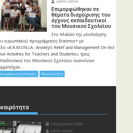
admin admin
Eπιμορφώθηκαν σε
θέματα διαχείρισης του
άγχους εκπαιδευτικοί
του Μουσικού Σχολείου
Στο πλαίσιο της υλοποίησης
ου ευρωπαϊκού προγράμματος Erasmus+ με
τλο «A.R.M.ON.I.A.: Anxiety’s Relief and Management On Incl
ive Activities for Teachers and Students», τρεις
κπαιδευτικοί του Μουσικού Σχολείου Ιωαννίνων
μμετείχαν...
νδιαφέρουσες Ιστορίες
Επικαιρότητα
ικαιρότητα
7 Αυγούστου 2026
admin admin