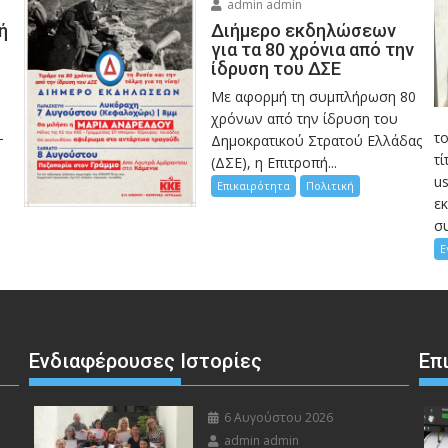
admin admin
ή
Διήμερο εκδηλώσεων
για τα 80 χρόνια από την
ίδρυση του ΔΣΕ
Με αφορμή τη συμπλήρωση 80
χρόνων από την ίδρυση του
-
τ
Δημοκρατικού Στρατού Ελλάδας
τί
(ΔΣΕ), η Επιτροπή...
us
Επικαιρότητα
Πολιτική
ε
συ
Ε
Ενδιαφέρουσες Ιστορίες
Επ
6 Αυγούστου 2026
admin admin