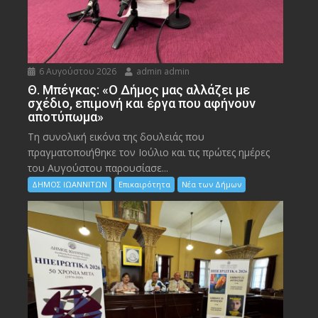
6 Αυγούστου 2026
admin admin
Θ. Μπέγκας: «Ο Δήμος μας αλλάζει με
σχέδιο, επιμονή και έργα που αφήνουν
αποτύπωμα»
Τη συνολική εικόνα της δουλειάς που
πραγματοποιήθηκε τον Ιούλιο και τις πρώτες ημέρες
του Αυγούστου παρουσίασε...
ΔΗΜΟΣ ΙΩΑΝΝΙΤΩΝ
Επικαιρότητα
Νέα των Δήμων