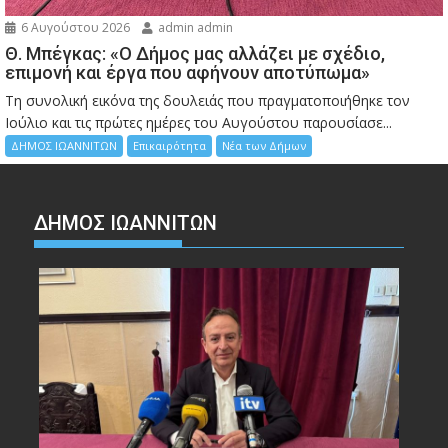
6 Αυγούστου 2026
admin admin
Θ. Μπέγκας: «Ο Δήμος μας αλλάζει με σχέδιο,
επιμονή και έργα που αφήνουν αποτύπωμα»
Τη συνολική εικόνα της δουλειάς που πραγματοποιήθηκε τον
Ιούλιο και τις πρώτες ημέρες του Αυγούστου παρουσίασε...
ΔΗΜΟΣ ΙΩΑΝΝΙΤΩΝ
Επικαιρότητα
Νέα των Δήμων
ΔΗΜΟΣ ΙΩΑΝΝΙΤΩΝ