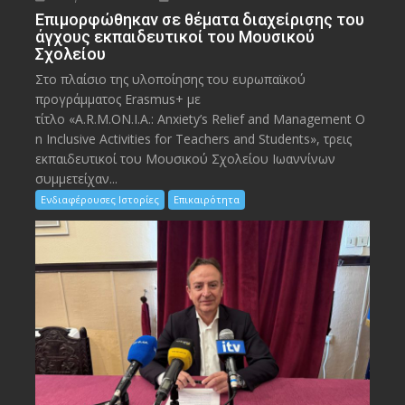
Eπιμορφώθηκαν σε θέματα διαχείρισης του
άγχους εκπαιδευτικοί του Μουσικού
Σχολείου
Στο πλαίσιο της υλοποίησης του ευρωπαϊκού
προγράμματος Erasmus+ με
τίτλο «A.R.M.ON.I.A.: Anxiety’s Relief and Management O
n Inclusive Activities for Teachers and Students», τρεις
εκπαιδευτικοί του Μουσικού Σχολείου Ιωαννίνων
συμμετείχαν...
Ενδιαφέρουσες Ιστορίες
Επικαιρότητα