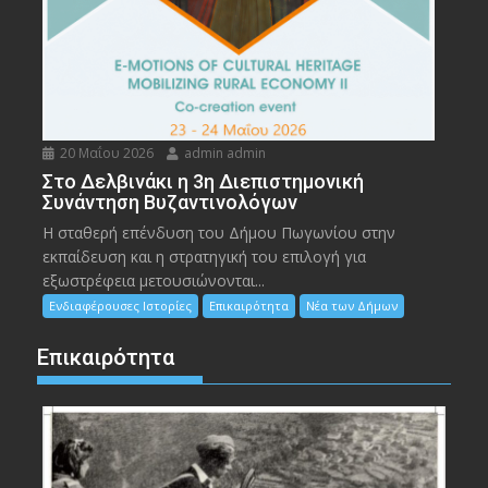
20 Μαΐου 2026
admin admin
Στο Δελβινάκι η 3η Διεπιστημονική
Συνάντηση Βυζαντινολόγων
Η σταθερή επένδυση του Δήμου Πωγωνίου στην
εκπαίδευση και η στρατηγική του επιλογή για
εξωστρέφεια μετουσιώνονται...
Ενδιαφέρουσες Ιστορίες
Επικαιρότητα
Νέα των Δήμων
Επικαιρότητα