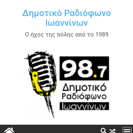
Περάστε
στο
Δημοτικό Ραδιόφωνο
περιεχόμενο
Ιωαννίνων
Ο ήχος της πόλης από το 1989