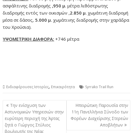
ασφάλτινης διαδρομής
,950 μ.
μέτρα λιθόστρωτης
διαδρομής εντός των οικισμών ,
2.850 μ.
χωμάτινη διαδρομή
μέσα σε δάσος,
5.000 μ.
χωμάτινης διαδρομής στην χαράδρα
του Χρούσια).
ΥΨΟΜΕΤΡΙΚΗ ΔΙΑΦΟΡΑ:
+746 μέτρα
,
Ενδιαφέρουσες Ιστορίες
Επικαιρότητα
Syrrako Trail Run
Πλοήγηση
Την ενίσχυση των
Ηπειρώτικη Παρουσία στην
άρθρων
Αστυνομικών Υπηρεσιών στην
11η Πανελλήνια Σύνοδο των
ευρύτερη περιοχή της Άρτας
Φορέων Διαχείρισης Στερεών
ζητά ο Γιώργος Στύλιος
Αποβλήτων
βουλευτής της Νέας