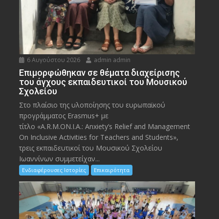
6 Αυγούστου 2026
admin admin
Eπιμορφώθηκαν σε θέματα διαχείρισης
του άγχους εκπαιδευτικοί του Μουσικού
Σχολείου
Στο πλαίσιο της υλοποίησης του ευρωπαϊκού
προγράμματος Erasmus+ με
τίτλο «A.R.M.ON.I.A.: Anxiety’s Relief and Management
On Inclusive Activities for Teachers and Students»,
τρεις εκπαιδευτικοί του Μουσικού Σχολείου
Ιωαννίνων συμμετείχαν...
Ενδιαφέρουσες Ιστορίες
Επικαιρότητα