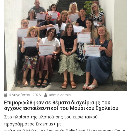
6 Αυγούστου 2026
admin admin
Eπιμορφώθηκαν σε θέματα διαχείρισης του
άγχους εκπαιδευτικοί του Μουσικού Σχολείου
Στο πλαίσιο της υλοποίησης του ευρωπαϊκού
προγράμματος Erasmus+ με
τίτλο «A.R.M.ON.I.A.: Anxiety’s Relief and Management On In