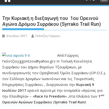
Την Κυριακή η διεξαγωγή του 1ου Ορεινού
Αγώνα Δρόμου Συρράκου (Syrrako Trail Run)
4 Ιουλίου 2017
Γκόντζος Γιώργος
Από:Γιώργος
Γκόντζος(ggontzos@yahoo.gr)–Η Τοπική Κοινότητα
Συρράκου του Δήμου Βορείων Τζουμέρκων, με
συνδιοργανωτές τον Ορειβατικό Όμιλο Συρράκου (ΟΡ.Ο.Σ.),
τον Σύλλογο Δρομέων Ιωαννίνων και τις Τουριστικές
Επιχειρήσεις Συρράκου, , διοργανώνει την
Κυριακή 9
Ιουλίου 2017
ορεινό αγώνα με την ονομασία «Αγώνας για
ων
την Ελευθερία» – «
Race
to
Freedom
» ,στα πλαίσια των
1
Ορεινών Αγώνων Συρράκου
(
Syrrako
Trail
Run
)!