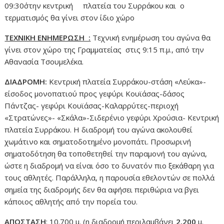
09:30΄στην κεντρική πλατεία του Συρράκου και ο
τερματισμός θα γίνει στον ίδιο χώρο
ΤΕΧΝΙΚΗ ΕΝΗΜΕΡΩΣΗ :
Τεχνική ενημέρωση του αγώνα θα
γίνει στον χώρο της Γραμματείας στις 9:15 π.μ., από την
Αθανασία Τσουμελέκα.
ΔΙΑΔΡΟΜΗ:
Κεντρική πλατεία Συρράκου-στάση «Λεύκα»-
είσοδος μονοπατιού προς γεφύρι Κουϊάσας-δάσος
Πάντζας- γεφύρι Κουϊάσας-Καλαρρύτες-περιοχή
«Στρατώνες»- «Σκάλα»-Σιδερένιο γεφύρι Χρούσια- Κεντρική
πλατεία Συρράκου. Η διαδρομή του αγώνα ακολουθεί
χωμάτινο και σηματοδοτημένο μονοπάτι. Προσωρινή
σηματοδότηση θα τοποθετηθεί την παραμονή του αγώνα,
ώστε η διαδρομή να είναι όσο το δυνατόν πιο ξεκάθαρη για
τους αθλητές. Παράλληλα, η παρουσία εθελοντών σε πολλά
σημεία της διαδρομής δεν θα αφήσει περιθώρια να βγει
κάποιος αθλητής από την πορεία του.
ΑΠΟΣΤΑΣΗ
:
10.700 μ. (η διαδρομή περιλαμβάνει
2.200
μ.