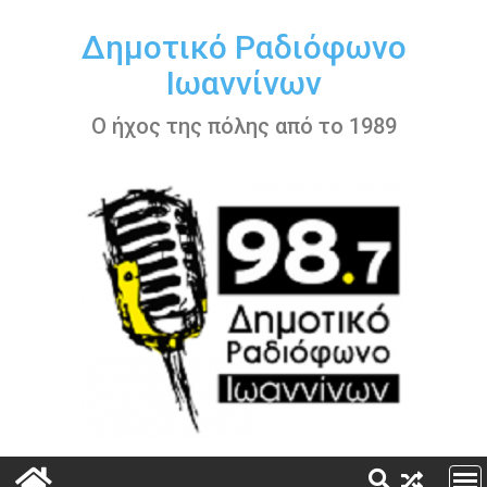
Περάστε
στο
Δημοτικό Ραδιόφωνο
περιεχόμενο
Ιωαννίνων
Ο ήχος της πόλης από το 1989