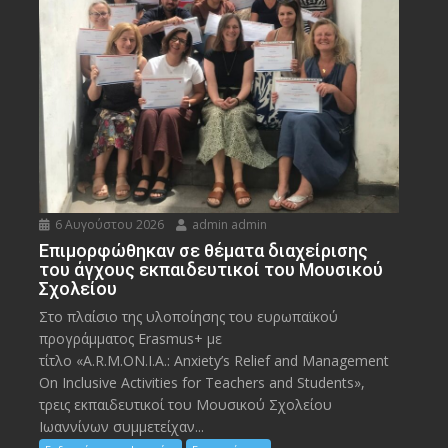
6 Αυγούστου 2026
admin admin
Eπιμορφώθηκαν σε θέματα διαχείρισης
του άγχους εκπαιδευτικοί του Μουσικού
Σχολείου
Στο πλαίσιο της υλοποίησης του ευρωπαϊκού
προγράμματος Erasmus+ με
τίτλο «A.R.M.ON.I.A.: Anxiety’s Relief and Management
On Inclusive Activities for Teachers and Students»,
τρεις εκπαιδευτικοί του Μουσικού Σχολείου
Ιωαννίνων συμμετείχαν...