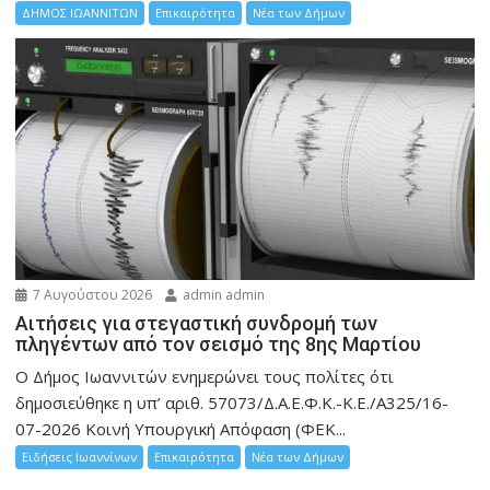
ΔΗΜΟΣ ΙΩΑΝΝΙΤΩΝ
Επικαιρότητα
Νέα των Δήμων
7 Αυγούστου 2026
admin admin
Αιτήσεις για στεγαστική συνδρομή των
πληγέντων από τον σεισμό της 8ης Μαρτίου
Ο Δήμος Ιωαννιτών ενημερώνει τους πολίτες ότι
δημοσιεύθηκε η υπ’ αριθ. 57073/Δ.Α.Ε.Φ.Κ.-Κ.Ε./Α325/16-
07-2026 Κοινή Υπουργική Απόφαση (ΦΕΚ...
Ειδήσεις Ιωαννίνων
Επικαιρότητα
Νέα των Δήμων