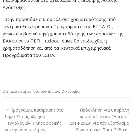
περιλαμβάνονται στο σχεδιασμό της Βιώσιμης Αστικής
Ανάπτυξης
-στην προσπάθεια διασφάλισης χρηματοδότησης από
κεντρικά Επιχειρησιακά Προγράμματα του ΕΣΠΑ. Ως
γνωστών βασική πηγή χρηματοδότησης των δράσεων της
ΒΑΑ είναι το ΠΕΠ Ηπείρου, όμως θα επιδιωχθεί η
χρηματοδότηση και από τα κεντρικά Επιχειρησιακά
Προγράμματα του ΕΣΠΑ.
,
,
Επικαιρότητα
Νέα των Δήμων
Οικονομία
Πλοήγηση
Πρόγραμμα Κατάρτισης στο
Πρόσκληση για υποβολή
άρθρων
δήμο Ζίτσας: «Χρήση
προτάσεων στο “Ήπειρος
Τεχνολογιών Πληροφορικής
2014-2020” για τον Εξοπλισμό
για την Ανάπτυξη της
Εργαστηρίων Τριτοβάθμιας