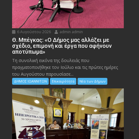
6 Αυγούστου 2026
admin admin
Θ. Μπέγκας: «Ο Δήμος μας αλλάζει με
σχέδιο, επιμονή και έργα που αφήνουν
αποτύπωμα»
Τη συνολική εικόνα της δουλειάς που
πραγματοποιήθηκε τον Ιούλιο και τις πρώτες ημέρες
του Αυγούστου παρουσίασε...
ΔΗΜΟΣ ΙΩΑΝΝΙΤΩΝ
Επικαιρότητα
Νέα των Δήμων