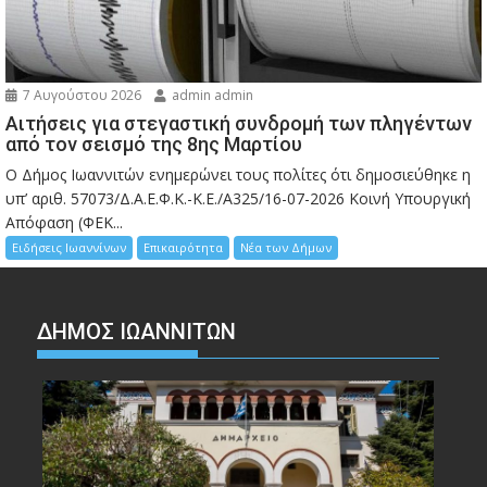
7 Αυγούστου 2026
admin admin
Αιτήσεις για στεγαστική συνδρομή των πληγέντων
από τον σεισμό της 8ης Μαρτίου
Ο Δήμος Ιωαννιτών ενημερώνει τους πολίτες ότι δημοσιεύθηκε η
υπ’ αριθ. 57073/Δ.Α.Ε.Φ.Κ.-Κ.Ε./Α325/16-07-2026 Κοινή Υπουργική
Απόφαση (ΦΕΚ...
Ειδήσεις Ιωαννίνων
Επικαιρότητα
Νέα των Δήμων
ΔΗΜΟΣ ΙΩΑΝΝΙΤΩΝ