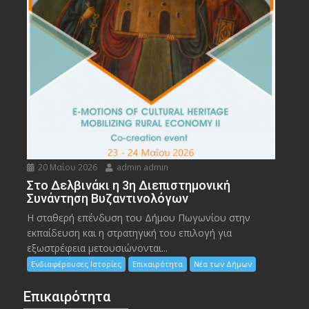
20 Μαΐου 2026
admin admin
Στο Δελβινάκι η 3η Διεπιστημονική
Συνάντηση Βυζαντινολόγων
Η σταθερή επένδυση του Δήμου Πωγωνίου στην
εκπαίδευση και η στρατηγική του επιλογή για
εξωστρέφεια μετουσιώνονται...
Ενδιαφέρουσες Ιστορίες
Επικαιρότητα
Νέα των Δήμων
Επικαιρότητα