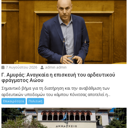
7 Αυγούστου 2026
admin admin
Γ. Αμυράς: Αναγκαία η επισκευή του αρδευτικού
φράγματος Αώου
Σημαντικό βήμα για τη διατήρηση και την αναβάθμιση των
αρδευτικών υποδομών του κάμπου Κόνιτσας αποτελεί η...
Επικαιρότητα
Πολιτική