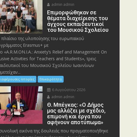
admin admin
Eπιμορφώθηκαν σε
θέματα διαχείρισης του
άγχους εκπαιδευτικοί
του Μουσικού Σχολείου
 πλαίσιο της υλοποίησης του ευρωπαϊκού
γράμματος Erasmus+ με
λο «A.R.M.ON.I.A.: Anxiety’s Relief and Management On
lusive Activities for Teachers and Students», τρεις
αιδευτικοί του Μουσικού Σχολείου Ιωαννίνων
μετείχαν...
ιαφέρουσες Ιστορίες
Επικαιρότητα
6 Αυγούστου 2026
admin admin
Θ. Μπέγκας: «Ο Δήμος
μας αλλάζει με σχέδιο,
επιμονή και έργα που
αφήνουν αποτύπωμα»
συνολική εικόνα της δουλειάς που πραγματοποιήθηκε