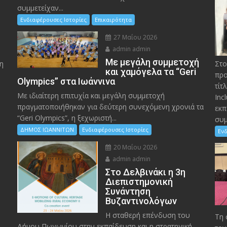
συμμετείχαν...
Ενδιαφέρουσες Ιστορίες
Επικαιρότητα
27 Μαΐου 2026
admin admin
Με μεγάλη συμμετοχή
η
Στο
και χαμόγελα τα “Geri
προ
Olympics” στα Ιωάννινα
τίτ
Με ιδιαίτερη επιτυχία και μεγάλη συμμετοχή
Inc
πραγματοποιήθηκαν για δεύτερη συνεχόμενη χρονιά τα
εκπ
“Geri Olympics”, η ξεχωριστή...
συμ
ΔΗΜΟΣ ΙΩΑΝΝΙΤΩΝ
Ενδιαφέρουσες Ιστορίες
Ενδ
20 Μαΐου 2026
admin admin
Στο Δελβινάκι η 3η
Διεπιστημονική
Συνάντηση
Βυζαντινολόγων
Η σταθερή επένδυση του
Τη 
Δήμου Πωγωνίου στην εκπαίδευση και η στρατηγική