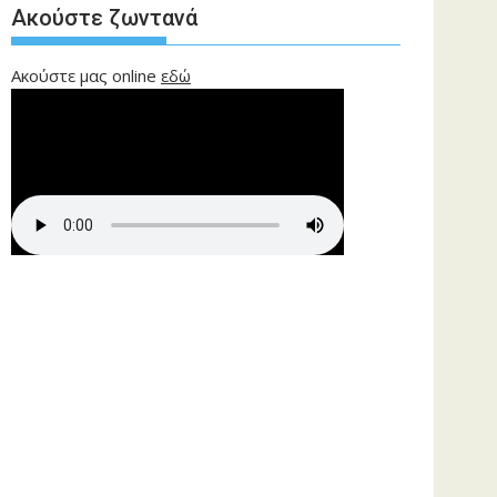
Ακούστε ζωντανά
Ακούστε μας online
εδώ