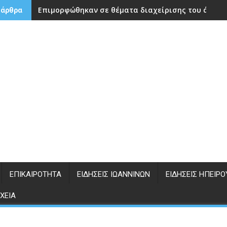
Eπιμορφώθηκαν σε θέματα διαχείρισης του άγχου
 άρθρα
ΕΠΙΚΑΙΡΌΤΗΤΑ
ΕΙΔΉΣΕΙΣ ΙΩΑΝΝΊΝΩΝ
ΕΙΔΉΣΕΙΣ ΗΠΕΊΡΟ
ΧΕΊΑ