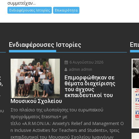
συμμετείχαν...
Ενδιαφέρουσες Ιστορίες
Επικαιρότητα
Ενδιαφέρουσες Ιστορίες
Επ
6 Αυγούστου 2026
admin admin
ς
Eπιμορφώθηκαν σε
ο,
θέματα διαχείρισης
του άγχους
»
εκπαιδευτικοί του
Μουσικού Σχολείου
Στο πλαίσιο της υλοποίησης του ευρωπαϊκού
ου
προγράμματος Erasmus+ με
τίτλο «A.R.M.ON.I.A.: Anxiety’s Relief and Management O
n Inclusive Activities for Teachers and Students», τρεις
εκπαιδευτικοί του Μουσικού Σχολείου Ιωαννίνων