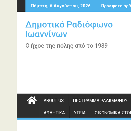
Περάστε
Πέμπτη, 6 Αυγούστου, 2026
Πρόσφατα άρθ
στο
περιεχόμενο
Δημοτικό Ραδιόφωνο
Ιωαννίνων
Ο ήχος της πόλης από το 1989
ABOUT US
ΠΡΌΓΡΑΜΜΑ ΡΑΔΙΟΦΏΝΟΥ
ΑΘΛΗΤΙΚΆ
ΥΓΕΊΑ
ΟΙΚΟΝΟΜΙΚΆ ΣΤΟΙ