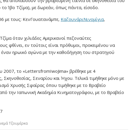
ες θα απολαύσουν την βραβευμένη ταινία σε σκηνοθεσία του
το Ίβο Τζίμα), με δωρεάν, όπως πάντα, είσοδο.
06 με τους: ΚενΓουατανάμπε,
ΚαζουνάριΝινομίγια
,
Τζίμα όταν χιλιάδες Αμερικανοί πεζοναύτες
ς φθίνει, εν τούτοις είναι πρόθυμοι, προκειμένου να
 έναν ηρωικό αγώνα με την καθοδήγηση του στρατηγού
 2007, το «LettersfromIwoJima» βρέθηκε με 4
 Σκηνοθεσίας, Σεναρίου και Ήχου. Τελικά τιμήθηκε μόνο με
ισμό Χρυσής Σφαίρας όπου τιμήθηκε με το Βραβείο
από την Ιαπωνική Ακαδημία Κινηματογράφου, με το Βραβείο
17
ινεμά Τζουμέρκα