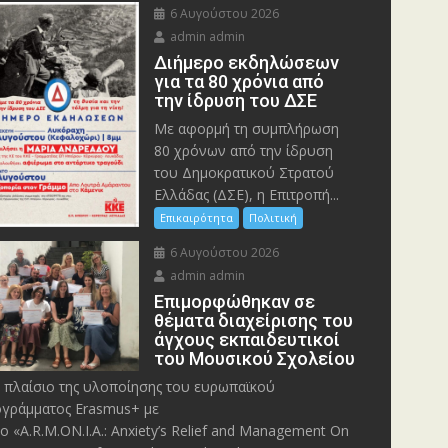
6 Αυγούστου 2026
admin admin
Διήμερο εκδηλώσεων
για τα 80 χρόνια από
την ίδρυση του ΔΣΕ
Με αφορμή τη συμπλήρωση
80 χρόνων από την ίδρυση
του Δημοκρατικού Στρατού
Ελλάδας (ΔΣΕ), η Επιτροπή...
Επικαιρότητα
Πολιτική
6 Αυγούστου 2026
admin admin
Eπιμορφώθηκαν σε
θέματα διαχείρισης του
άγχους εκπαιδευτικοί
του Μουσικού Σχολείου
 πλαίσιο της υλοποίησης του ευρωπαϊκού
γράμματος Erasmus+ με
λο «A.R.M.ON.I.A.: Anxiety’s Relief and Management On