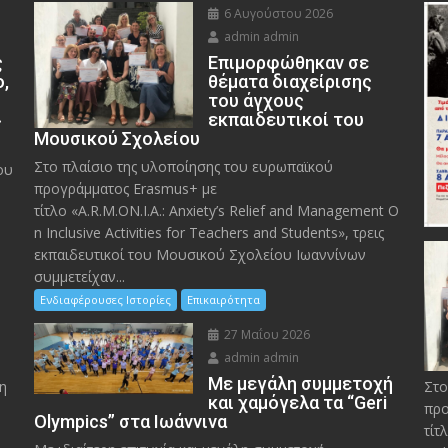
6 Αυγούστου 2026
admin admin
ς
Eπιμορφώθηκαν σε
ο,
θέματα διαχείρισης
του άγχους
»
εκπαιδευτικοί του
Μουσικού Σχολείου
Στο πλαίσιο της υλοποίησης του ευρωπαϊκού
ου
προγράμματος Erasmus+ με
τίτλο «A.R.M.ON.I.A.: Anxiety’s Relief and Management O
n Inclusive Activities for Teachers and Students», τρεις
εκπαιδευτικοί του Μουσικού Σχολείου Ιωαννίνων
συμμετείχαν...
Ενδιαφέρουσες Ιστορίες
Επικαιρότητα
27 Μαΐου 2026
admin admin
Με μεγάλη συμμετοχή
η
Στο
και χαμόγελα τα “Geri
προ
Olympics” στα Ιωάννινα
τίτ