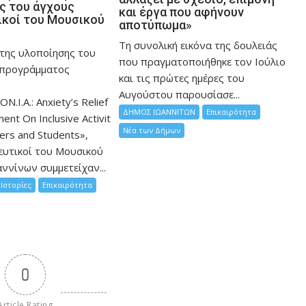
ης του άγχους
και έργα που αφήνουν
ικοί του Μουσικού
αποτύπωμα»
Τη συνολική εικόνα της δουλειάς
 της υλοποίησης του
που πραγματοποιήθηκε τον Ιούλιο
 προγράμματος
και τις πρώτες ημέρες του
Αυγούστου παρουσίασε...
ON.I.A.: Anxiety’s Relief
ΔΗΜΟΣ ΙΩΑΝΝΙΤΩΝ
Επικαιρότητα
nt On Inclusive Activit
Νέα των Δήμων
hers and Students»,
ευτικοί του Μουσικού
ννίνων συμμετείχαν...
Ιστορίες
Επικαιρότητα
0
Article Rating