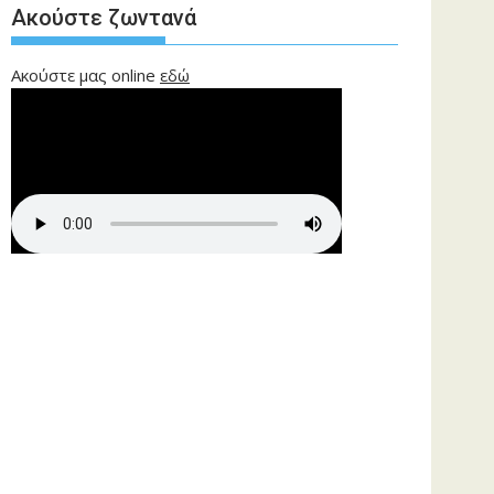
Ακούστε ζωντανά
Ακούστε μας online
εδώ