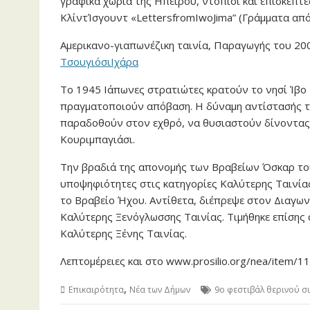
γραφικά χωριά της Ηπείρου, ντόπιοι και επισκέπτ
ΚλίντΊσγουντ «LettersfromIwoJima” (Γράμματα από 
Αμερικανο-γιαπωνέζικη ταινία, Παραγωγής του 20
ΤσουγιόσιΙχάρα
Το 1945 Ιάπωνες στρατιώτες κρατούν το νησί Ίβο 
πραγματοποιούν απόβαση. Η δύναμη αντίστασής του
παραδοθούν στον εχθρό, να θυσιαστούν δίνοντας
Κουριμπαγιάσι.
Την βραδιά της απονομής των Βραβείων Όσκαρ του
υποψηφιότητες στις κατηγορίες Καλύτερης Ταινίας,
το Βραβείο Ήχου. Αντίθετα, διέπρεψε στον Διαγων
Καλύτερης Ξενόγλωσσης Ταινίας. Τιμήθηκε επίσης 
Καλύτερης Ξένης Ταινίας.
Λεπτομέρειες και στο www.prosilio.org/nea/item/1
,
Επικαιρότητα
Νέα των Δήμων
9ο φεστιβάλ θερινού σ