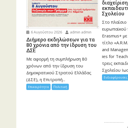
διαχείρισ
εκπαιδευτ
Σχολείου
Στο πλαίσιο
ευρωπαϊκού
6 Αυγούστου 2026
admin admin
Erasmus+ με
Διήμερο εκδηλώσεων για τα
τίτλο «A.R.M.
80 χρόνια από την ίδρυση του
and Manageme
ΔΣΕ
ies for Teac
Με αφορμή τη συμπλήρωση 80
τρεις εκπαιδ
χρόνων από την ίδρυση του
Σχολείου Ιωα
Δημοκρατικού Στρατού Ελλάδας
Ενδιαφέρουσες 
(ΔΣΕ), η Επιτροπή...
Επικαιρότητα
Πολιτική