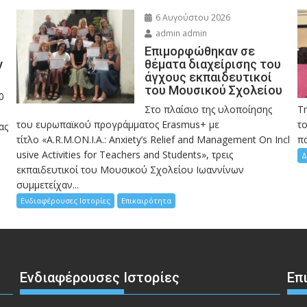
6 Αυγούστου 2026
admin admin
Eπιμορφώθηκαν σε
ν
θέματα διαχείρισης του
άγχους εκπαιδευτικοί
του Μουσικού Σχολείου
0
Στο πλαίσιο της υλοποίησης
Τ
του ευρωπαϊκού προγράμματος Erasmus+ με
το
ας
τίτλο «A.R.M.ON.I.A.: Anxiety’s Relief and Management On Incl
πα
usive Activities for Teachers and Students», τρεις
Δ
εκπαιδευτικοί του Μουσικού Σχολείου Ιωαννίνων
συμμετείχαν...
Ενδιαφέρουσες Ιστορίες
Επικαιρότητα
Ενδιαφέρουσες Ιστορίες
Επ