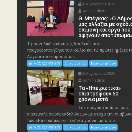
6 Αυγούστου 2026
admin admin
Θ. Μπέγκας: «Ο Δήμο
μας αλλάζει με σχέδι
επιμονή και έργα που
αφήνουν αποτύπωμα
Τη συνολική εικόνα της δουλειάς που
πραγματοποιήθηκε τον Ιούλιο και τις πρώτες ημέρες τ
Αυγούστου παρουσίασε...
ΔΗΜΟΣ ΙΩΑΝΝΙΤΩΝ
Επικαιρότητα
Νέα των Δήμων
6 Αυγούστου 2026
admin admin
Tα «Ηπειρωτικά»
επιστρέφουν 50
χρόνια μετά
Την πραγματοποίηση μιας
επετειακής σειράς εκδηλώσεων με στόχο την αναβίωσ
των «Ηπειρωτικών», πενήντα χρόνια μετά την...
ΔΗΜΟΣ ΙΩΑΝΝΙΤΩΝ
Επικαιρότητα
Νέα των Δήμων