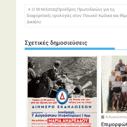
Πλοήγηση
Ο Μ.Ντόστας(Προέδρος Πρωτοδικών) για τις
άρθρων
διαφορετικές ορολογίες στον Ποινικό Κώδικα και θέμ
Δικαίου
Σχετικές δημοσιεύσεις
6 Αυγούστου
Eπιμορφώθ