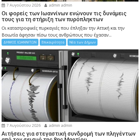
7 Αυγούστου 2026
admin admin
Οι φορείς των Ιωαννίνων ενώνουν τις δυνάμεις
τους για τη στήριξη των πυρόπληκτων
Οι καταστροφικές πυρκαγιές που έπληξαν την Αττική και την
Bοιωτία άφησαν πίσω τους ανθρώπους που έχασαν...
ΔΗΜΟΣ ΙΩΑΝΝΙΤΩΝ
Επικαιρότητα
Νέα των Δήμων
7 Αυγούστου 2026
admin admin
Αιτήσεις για στεγαστική συνδρομή των πληγέντων
από τον σεισμό της 8ης Μαρτίου