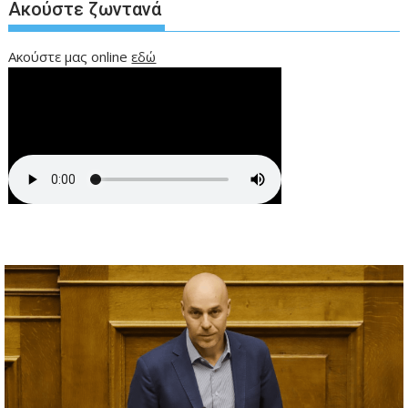
Ακούστε ζωντανά
Ακούστε μας online
εδώ