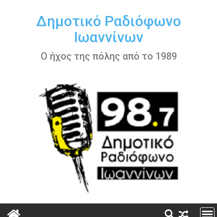
Περάστε
στο
Δημοτικό Ραδιόφωνο
περιεχόμενο
Ιωαννίνων
Ο ήχος της πόλης από το 1989