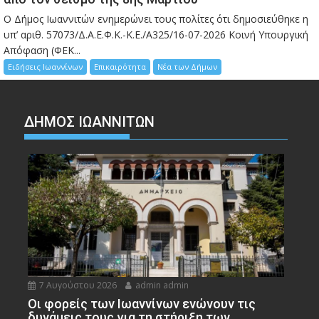
Ο Δήμος Ιωαννιτών ενημερώνει τους πολίτες ότι δημοσιεύθηκε η
υπ’ αριθ. 57073/Δ.Α.Ε.Φ.Κ.-Κ.Ε./Α325/16-07-2026 Κοινή Υπουργική
Απόφαση (ΦΕΚ...
Ειδήσεις Ιωαννίνων
Επικαιρότητα
Νέα των Δήμων
ΔΗΜΟΣ ΙΩΑΝΝΙΤΩΝ
7 Αυγούστου 2026
admin admin
Οι φορείς των Ιωαννίνων ενώνουν τις
δυνάμεις τους για τη στήριξη των