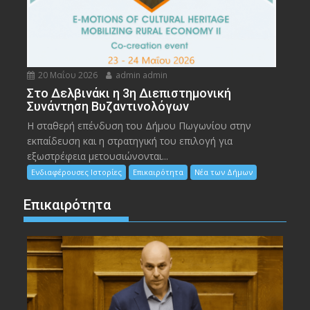
20 Μαΐου 2026
admin admin
Στο Δελβινάκι η 3η Διεπιστημονική
Συνάντηση Βυζαντινολόγων
Η σταθερή επένδυση του Δήμου Πωγωνίου στην
εκπαίδευση και η στρατηγική του επιλογή για
εξωστρέφεια μετουσιώνονται...
Ενδιαφέρουσες Ιστορίες
Επικαιρότητα
Νέα των Δήμων
Επικαιρότητα