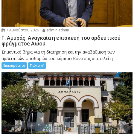
7 Αυγούστου 2026
admin admin
Γ. Αμυράς: Αναγκαία η επισκευή του αρδευτικού
φράγματος Αώου
Σημαντικό βήμα για τη διατήρηση και την αναβάθμιση των
αρδευτικών υποδομών του κάμπου Κόνιτσας αποτελεί η...
Επικαιρότητα
Πολιτική