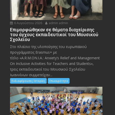
6 Αυγούστου 2026
admin admin
Eπιμορφώθηκαν σε θέματα διαχείρισης
του άγχους εκπαιδευτικοί του Μουσικού
Σχολείου
Στο πλαίσιο της υλοποίησης του ευρωπαϊκού
προγράμματος Erasmus+ με
τίτλο «A.R.M.ON.I.A.: Anxiety’s Relief and Management
On Inclusive Activities for Teachers and Students»,
τρεις εκπαιδευτικοί του Μουσικού Σχολείου
Ιωαννίνων συμμετείχαν...
Ενδιαφέρουσες Ιστορίες
Επικαιρότητα