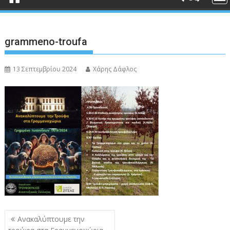
grammeno-troufa
13 Σεπτεμβρίου 2024
Χάρης Δάφλος
Πλοήγηση
Ανακαλύπτουμε την
άρθρων