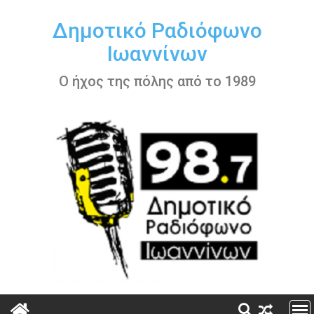
Περάστε
στο
Δημοτικό Ραδιόφωνο
περιεχόμενο
Ιωαννίνων
Ο ήχος της πόλης από το 1989