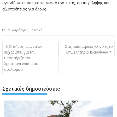
αγωνίζονται για μια κοινωνία ισότητας, συμπερίληψης και
αξιοπρέπειας για όλους.
,
Επικαιρότητα
Πολιτική
Πλοήγηση
Ο Δήμος Ιωαννιτών
Στις παιδιατρικές κλινικές το
άρθρων
ευχαριστεί για την
Επιμελητήριο Ιωαννίνων
υποστήριξη του
Χριστουγεννιάτικου
στολισμού
Σχετικές δημοσιεύσεις