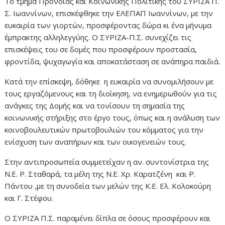
Το τμήμα Πρόνοιας και Κοινωνικής Πολιτικής του ΣΥΡΙΖΑ Π.
Σ. Ιωαννίνων, επισκέφθηκε την ΕΛΕΠΑΠ Ιωαννίνων, με την
ευκαιρία των γιορτών, προσφέροντας δώρα κι ένα μήνυμα
έμπρακτης αλληλεγγύης. Ο ΣΥΡΙΖΑ-Π.Σ. συνεχίζει τις
επισκέψεις του σε δομές που προσφέρουν προστασία,
φροντίδα, ψυχαγωγία και αποκατάσταση σε ανάπηρα παιδιά.
Κατά την επίσκεψη, δόθηκε η ευκαιρία να συνομιλήσουν με
τους εργαζόμενους και τη διοίκηση, να ενημερωθούν για τις
ανάγκες της Δομής και να τονίσουν τη σημασία της
κοινωνικής στήριξης στο έργο τους, όπως και η ανάλυση των
κοινοβουλευτικών πρωτοβουλιών του κόμματος για την
ενίσχυση των αναπήρων και των οικογενειών τους.
Στην αντιπροσωπεία συμμετείχαν η αν. συντονίστρια της
Ν.Ε. Ρ. Σταθαρά, τα μέλη της Ν.Ε. Χρ. Καρατζένη και Ρ.
Πάντου ,με τη συνοδεία των μελών της Κ.Ε. Ελ. Κολοκούρη
και Γ. Στέφου.
Ο ΣΥΡΙΖΑ Π.Σ. παραμένει δίπλα σε όσους προσφέρουν και