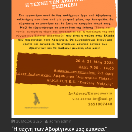
20 Μαΐου 2026
admin admin
“Η τέχνη των Αβορίγινων μας εμπνέει”