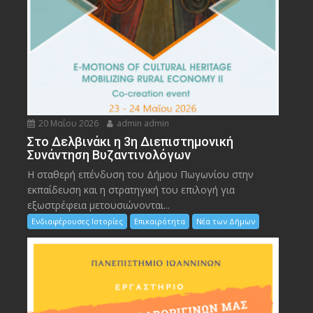
20 Μαΐου 2026
admin admin
Στο Δελβινάκι η 3η Διεπιστημονική
Συνάντηση Βυζαντινολόγων
Η σταθερή επένδυση του Δήμου Πωγωνίου στην
εκπαίδευση και η στρατηγική του επιλογή για
εξωστρέφεια μετουσιώνονται...
Ενδιαφέρουσες Ιστορίες
Επικαιρότητα
Νέα των Δήμων