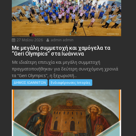
27 Μαΐου 2026
admin admin
Με μεγάλη συμμετοχή και χαμόγελα τα
“Geri Olympics” στα Ιωάννινα
Με ιδιαίτερη επιτυχία και μεγάλη συμμετοχή
πραγματοποιήθηκαν για δεύτερη συνεχόμενη χρονιά
τα “Geri Olympics”, η ξεχωριστή...
ΔΗΜΟΣ ΙΩΑΝΝΙΤΩΝ
Ενδιαφέρουσες Ιστορίες