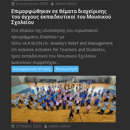
6 Αυγούστου 2026
admin admin
Eπιμορφώθηκαν σε θέματα διαχείρισης
του άγχους εκπαιδευτικοί του Μουσικού
Σχολείου
Στο πλαίσιο της υλοποίησης του ευρωπαϊκού
προγράμματος Erasmus+ με
τίτλο «A.R.M.ON.I.A.: Anxiety’s Relief and Management
On Inclusive Activities for Teachers and Students»,
τρεις εκπαιδευτικοί του Μουσικού Σχολείου
Ιωαννίνων συμμετείχαν...
Ενδιαφέρουσες Ιστορίες
Επικαιρότητα
27 Μαΐου 2026
admin admin