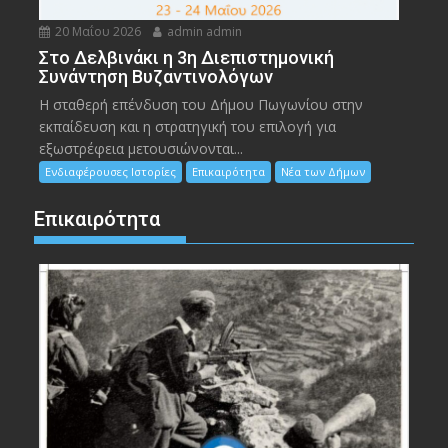
20 Μαΐου 2026
admin admin
Στο Δελβινάκι η 3η Διεπιστημονική
Συνάντηση Βυζαντινολόγων
Η σταθερή επένδυση του Δήμου Πωγωνίου στην
εκπαίδευση και η στρατηγική του επιλογή για
εξωστρέφεια μετουσιώνονται...
Ενδιαφέρουσες Ιστορίες
Επικαιρότητα
Νέα των Δήμων
Επικαιρότητα