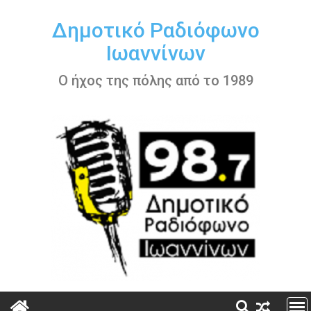
Περάστε
στο
Δημοτικό Ραδιόφωνο
περιεχόμενο
Ιωαννίνων
Ο ήχος της πόλης από το 1989