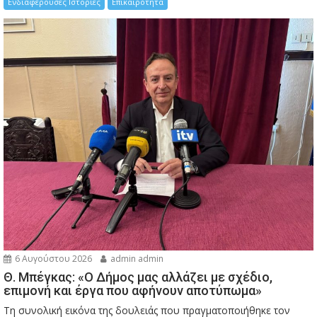
Ενδιαφέρουσες Ιστορίες
Επικαιρότητα
6 Αυγούστου 2026
admin admin
Θ. Μπέγκας: «Ο Δήμος μας αλλάζει με σχέδιο,
επιμονή και έργα που αφήνουν αποτύπωμα»
Τη συνολική εικόνα της δουλειάς που πραγματοποιήθηκε τον