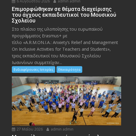
6 Αυγούστου 2026
admin admin
Eπιμορφώθηκαν σε θέματα διαχείρισης
του άγχους εκπαιδευτικοί του Μουσικού
Σχολείου
Στο πλαίσιο της υλοποίησης του ευρωπαϊκού
προγράμματος Erasmus+ με
τίτλο «A.R.M.ON.I.A.: Anxiety’s Relief and Management
On Inclusive Activities for Teachers and Students»,
τρεις εκπαιδευτικοί του Μουσικού Σχολείου
Ιωαννίνων συμμετείχαν...
Ενδιαφέρουσες Ιστορίες
Επικαιρότητα
27 Μαΐου 2026
admin admin