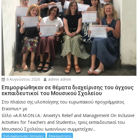
6 Αυγούστου 2026
admin admin
Eπιμορφώθηκαν σε θέματα διαχείρισης του άγχους
εκπαιδευτικοί του Μουσικού Σχολείου
Στο πλαίσιο της υλοποίησης του ευρωπαϊκού προγράμματος
Erasmus+ με
τίτλο «A.R.M.ON.I.A.: Anxiety’s Relief and Management On Inclusive
Activities for Teachers and Students», τρεις εκπαιδευτικοί του
Μουσικού Σχολείου Ιωαννίνων συμμετείχαν...
Ενδιαφέρουσες Ιστορίες
Επικαιρότητα