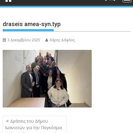
draseis amea-syn.typ
3 Δεκεμβρίου 2025
Χάρης Δάφλος
Πλοήγηση
Δράσεις του Δήμου
άρθρων
Ιωαννιτών για την Παγκόσμια