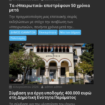
Tα «Ηπειρωτικά» επιστρέφουν 50 χρόνια
μετά
Την πραγματοποίηση μιας επετειακής σειράς
εκδηλώσεων με στόχο την αναβίωση των
«Ηπειρωτικών», πενήντα χρόνια μετά την...
ΔΗΜΟΣ ΙΩΑΝΝΙΤΩΝ
Επικαιρότητα
Νέα των Δήμων
Πολιτισμός
4 Αυγούστου 2026
admin admin
Σύμβαση για έργα υποδομής 400.000 ευρώ
στη Δημοτική Ενότητα Περάματος
Τη σύμβαση για την υλοποίηση του έργου