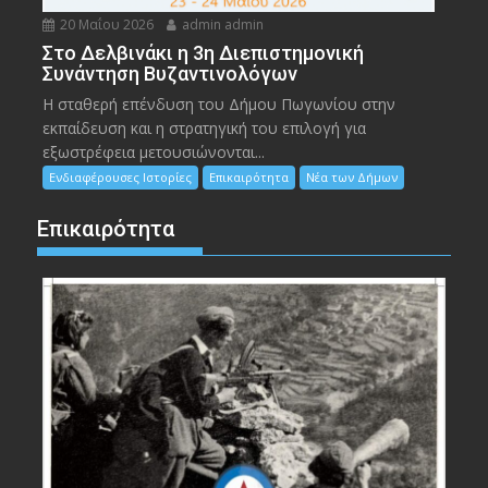
20 Μαΐου 2026
admin admin
Στο Δελβινάκι η 3η Διεπιστημονική
Συνάντηση Βυζαντινολόγων
Η σταθερή επένδυση του Δήμου Πωγωνίου στην
εκπαίδευση και η στρατηγική του επιλογή για
εξωστρέφεια μετουσιώνονται...
Ενδιαφέρουσες Ιστορίες
Επικαιρότητα
Νέα των Δήμων
Επικαιρότητα