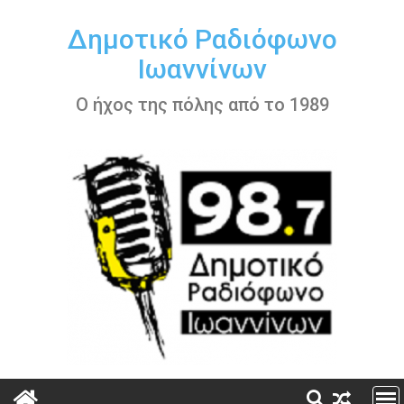
Περάστε
στο
Δημοτικό Ραδιόφωνο
περιεχόμενο
Ιωαννίνων
Ο ήχος της πόλης από το 1989